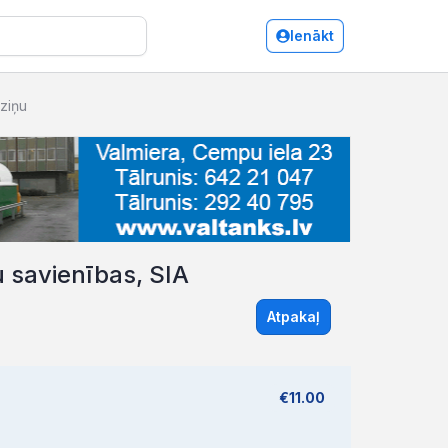
Ienākt
zziņu
u savienības, SIA
Atpakaļ
€11.00