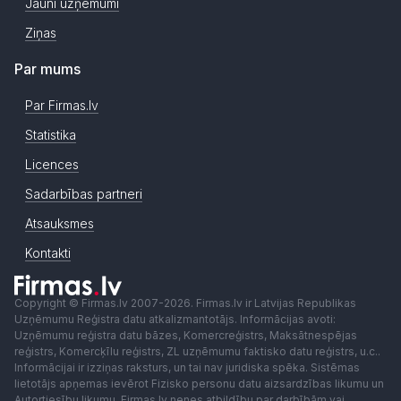
Jauni uzņēmumi
Ziņas
Par mums
Par Firmas.lv
Statistika
Licences
Sadarbības partneri
Atsauksmes
Kontakti
Copyright © Firmas.lv 2007-2026. Firmas.lv ir Latvijas Republikas
Uzņēmumu Reģistra datu atkalizmantotājs. Informācijas avoti:
Uzņēmumu reģistra datu bāzes, Komercreģistrs, Maksātnespējas
reģistrs, Komercķīlu reģistrs, ZL uzņēmumu faktisko datu reģistrs, u.c..
Informācijai ir izziņas raksturs, un tai nav juridiska spēka. Sistēmas
lietotājs apņemas ievērot Fizisko personu datu aizsardzības likumu un
Autortiesību likumu. Firmas.lv nenes atbildību par darbībām vai