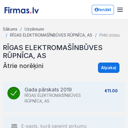
Ienākt
Sākums
Uzņēmumi
RĪGAS ELEKTROMAŠĪNBŪVES RŪPNĪCA, AS
Pirkt izziņu
RĪGAS ELEKTROMAŠĪNBŪVES
RŪPNĪCA, AS
Ātrie norēķini
Atpakaļ
Gada pārskats 2019
€11.00
RĪGAS ELEKTROMAŠĪNBŪVES
RŪPNĪCA, AS