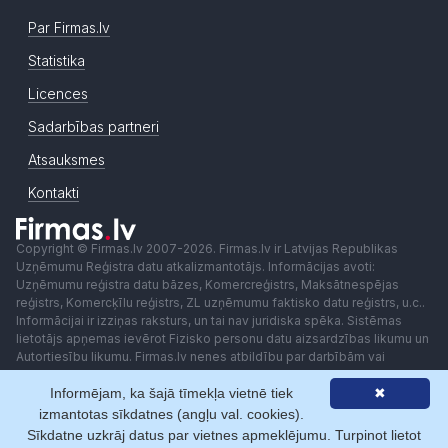
Par Firmas.lv
Statistika
Licences
Sadarbības partneri
Atsauksmes
Kontakti
Copyright © Firmas.lv 2007-2026. Firmas.lv ir Latvijas Republikas
Uzņēmumu Reģistra datu atkalizmantotājs. Informācijas avoti:
Uzņēmumu reģistra datu bāzes, Komercreģistrs, Maksātnespējas
reģistrs, Komercķīlu reģistrs, ZL uzņēmumu faktisko datu reģistrs, u.c..
Informācijai ir izziņas raksturs, un tai nav juridiska spēka. Sistēmas
lietotājs apņemas ievērot Fizisko personu datu aizsardzības likumu un
Autortiesību likumu. Firmas.lv nenes atbildību par darbībām vai
lēmumiem, kas balstīti uz saņemto pakalpojumu. Lietotājam aizliegts
Informējam, ka šajā tīmekļa vietnē tiek
✖
izmantot jebkādas automatizētas sistēmas vai iekārtas (robotus)
piekļuvei sistēmai bez rakstiskas saskaņošanas ar Firmas.lv. Galvenā
izmantotas sīkdatnes (angļu val. cookies).
redaktore: Ingūna Pempere.
Sīkdatne uzkrāj datus par vietnes apmeklējumu. Turpinot lietot
Lietošanas noteikumi
Privātuma politika
Norēķini ar