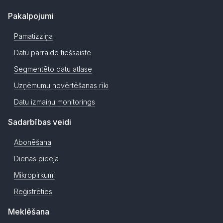
Pakalpojumi
Pamatizziņa
Datu pārraide tiešsaistē
Segmentēto datu atlase
Uzņēmumu novērtēšanas rīki
Datu izmaiņu monitorings
Sadarbības veidi
Abonēšana
Dienas pieeja
Mikropirkumi
Reģistrēties
Meklēšana