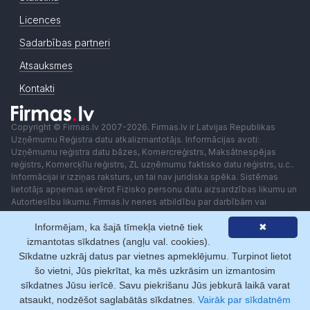
Licences
Sadarbības partneri
Atsauksmes
Kontakti
Copyright © Firmas.lv 2007-2026. Firmas.lv ir Latvijas Republikas
Uzņēmumu Reģistra datu atkalizmantotājs. Informācijas avoti:
Uzņēmumu reģistra datu bāzes, Komercreģistrs, Maksātnespējas
reģistrs, Komercķīlu reģistrs, ZL uzņēmumu faktisko datu reģistrs, u.c..
Informācijai ir izziņas raksturs, un tai nav juridiska spēka. Sistēmas
lietotājs apņemas ievērot Fizisko personu datu aizsardzības likumu un
Autortiesību likumu. Firmas.lv nenes atbildību par darbībām vai
lēmumiem, kas balstīti uz saņemto pakalpojumu. Lietotājam aizliegts
Informējam, ka šajā tīmekļa vietnē tiek
✖
izmantot jebkādas automatizētas sistēmas vai iekārtas (robotus)
piekļuvei sistēmai bez rakstiskas saskaņošanas ar Firmas.lv. Galvenā
izmantotas sīkdatnes (angļu val. cookies).
redaktore: Ingūna Pempere.
Sīkdatne uzkrāj datus par vietnes apmeklējumu. Turpinot lietot
Lietošanas noteikumi
Privātuma politika
Norēķini ar
šo vietni, Jūs piekrītat, ka mēs uzkrāsim un izmantosim
sīkdatnes Jūsu ierīcē. Savu piekrišanu Jūs jebkurā laikā varat
atsaukt, nodzēšot saglabātās sīkdatnes.
Vairāk par sīkdatnēm