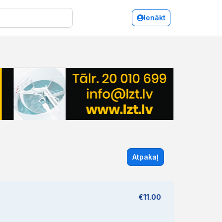
Ienākt
Atpakaļ
€11.00