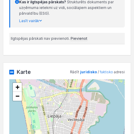
Kas ir ilgtspējas pārskats?
Strukturēts dokuments par
uzņēmuma ietekmi uz vidi, sociālajiem aspektiem un
pārvaldību (ESG).
Lasīt vairāk
Ilgtspējas pārskati nav pievienoti.
Pievienot
Karte
Rādīt
juridisko
/
faktisko
adresi
+
−