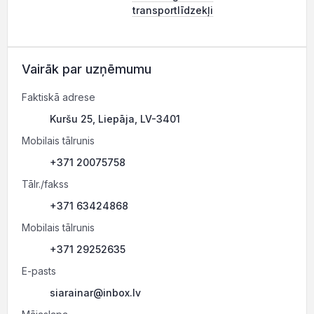
transportlīdzekļi
Vairāk par uzņēmumu
Faktiskā adrese
Kuršu 25, Liepāja, LV-3401
Mobilais tālrunis
+371 20075758
Tālr./fakss
+371 63424868
Mobilais tālrunis
+371 29252635
E-pasts
siarainar@inbox.lv