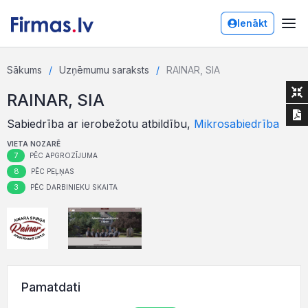
Ienākt
Sākums
Uzņēmumu saraksts
RAINAR, SIA
RAINAR, SIA
Sabiedrība ar ierobežotu atbildību,
Mikrosabiedrība
VIETA NOZARĒ
7
PĒC APGROZĪJUMA
8
PĒC PEĻŅAS
3
PĒC DARBINIEKU SKAITA
Pamatdati