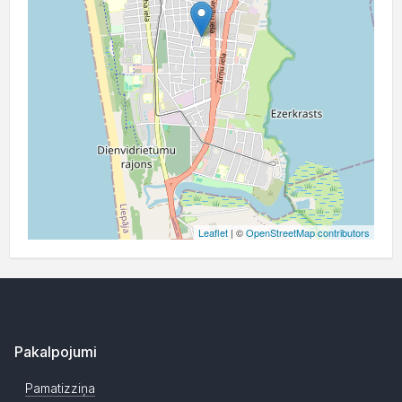
Leaflet
| ©
OpenStreetMap contributors
Pakalpojumi
Pamatizziņa