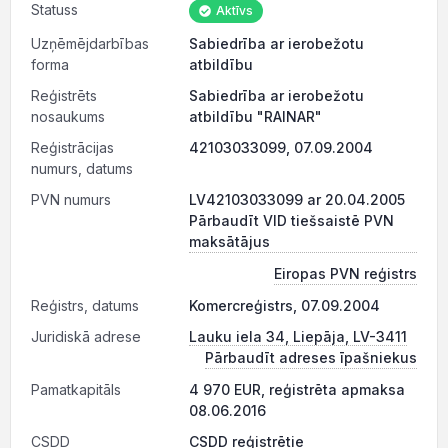
Statuss
Aktīvs
Uzņēmējdarbības
Sabiedrība ar ierobežotu
forma
atbildību
Reģistrēts
Sabiedrība ar ierobežotu
nosaukums
atbildību "RAINAR"
Reģistrācijas
42103033099, 07.09.2004
numurs, datums
PVN numurs
LV42103033099 ar 20.04.2005
Pārbaudīt VID tiešsaistē PVN
maksātājus
Eiropas PVN reģistrs
Reģistrs, datums
Komercreģistrs, 07.09.2004
Juridiskā adrese
Lauku iela 34, Liepāja, LV-3411
Pārbaudīt adreses īpašniekus
Pamatkapitāls
4 970 EUR, reģistrēta apmaksa
08.06.2016
CSDD
CSDD reģistrētie