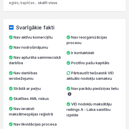
egles, kapličas...
skatīt visus
Svarīgākie fakti
Nav aktīvu komercķīlu
Nav reorganizācijas
procesu
Nav nodrošinājumu
Ir kontaktdati
Nav apturēta saimnieciskā
darbība
Pozitīvs pašu kapitāls
Nav darbības
Pārbaudīt tiešsaistē VID
ierobežojumu
aktuālo nodokļu samaksu
Strādā ar peļņu
Nav parādu piedziņas lietu
Skatīties AML riskus
VID nodokļu maksātāju
Nav ieraksti
reitings A - Laba saistību
maksātnespējas reģistrā
izpilde
Nav likvidācijas procesa