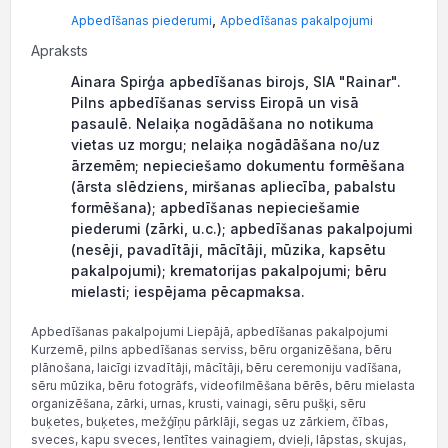
,
Apbedīšanas piederumi
Apbedīšanas pakalpojumi
Apraksts
Ainara Spirģa apbedīšanas birojs, SIA "Rainar".
Pilns apbedīšanas serviss Eiropā un visā
pasaulē. Nelaiķa nogādāšana no notikuma
vietas uz morgu; nelaiķa nogādāšana no/uz
ārzemēm; nepieciešamo dokumentu formēšana
(ārsta slēdziens, miršanas apliecība, pabalstu
formēšana); apbedīšanas nepieciešamie
piederumi (zārki, u.c.); apbedīšanas pakalpojumi
(nesēji, pavadītāji, mācītāji, mūzika, kapsētu
pakalpojumi); krematorijas pakalpojumi; bēru
mielasti; iespējama pēcapmaksa.
Apbedīšanas pakalpojumi Liepājā, apbedīšanas pakalpojumi
Kurzemē, pilns apbedīšanas serviss, bēru organizēšana, bēru
plānošana, laicīgi izvadītāji, mācītāji, bēru ceremoniju vadīšana,
sēru mūzika, bēru fotogrāfs, videofilmēšana bērēs, bēru mielasta
organizēšana, zārki, urnas, krusti, vainagi, sēru pušķi, sēru
buķetes, buķetes, mežģīņu pārklāji, segas uz zārkiem, čības,
sveces, kapu sveces, lentītes vainagiem, dvieļi, lāpstas, skujas,