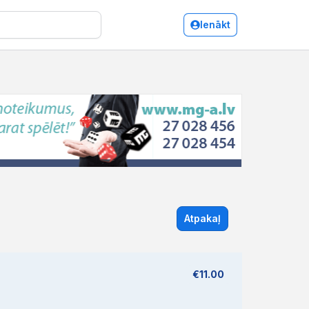
Ienākt
Atpakaļ
€11.00