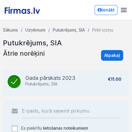
Ienākt
Sākums
Uzņēmumi
Putukrējums, SIA
Pirkt izziņu
Putukrējums, SIA
Ātrie norēķini
Atpakaļ
Gada pārskats 2023
€11.00
Putukrējums, SIA
Es piekrītu
lietošanas noteikumiem