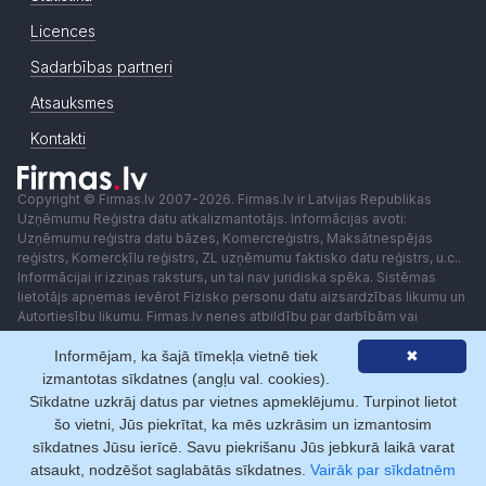
Licences
Sadarbības partneri
Atsauksmes
Kontakti
Copyright © Firmas.lv 2007-2026. Firmas.lv ir Latvijas Republikas
Uzņēmumu Reģistra datu atkalizmantotājs. Informācijas avoti:
Uzņēmumu reģistra datu bāzes, Komercreģistrs, Maksātnespējas
reģistrs, Komercķīlu reģistrs, ZL uzņēmumu faktisko datu reģistrs, u.c..
Informācijai ir izziņas raksturs, un tai nav juridiska spēka. Sistēmas
lietotājs apņemas ievērot Fizisko personu datu aizsardzības likumu un
Autortiesību likumu. Firmas.lv nenes atbildību par darbībām vai
lēmumiem, kas balstīti uz saņemto pakalpojumu. Lietotājam aizliegts
Informējam, ka šajā tīmekļa vietnē tiek
✖
izmantot jebkādas automatizētas sistēmas vai iekārtas (robotus)
piekļuvei sistēmai bez rakstiskas saskaņošanas ar Firmas.lv. Galvenā
izmantotas sīkdatnes (angļu val. cookies).
redaktore: Ingūna Pempere.
Sīkdatne uzkrāj datus par vietnes apmeklējumu. Turpinot lietot
Lietošanas noteikumi
Privātuma politika
Norēķini ar
šo vietni, Jūs piekrītat, ka mēs uzkrāsim un izmantosim
sīkdatnes Jūsu ierīcē. Savu piekrišanu Jūs jebkurā laikā varat
atsaukt, nodzēšot saglabātās sīkdatnes.
Vairāk par sīkdatnēm