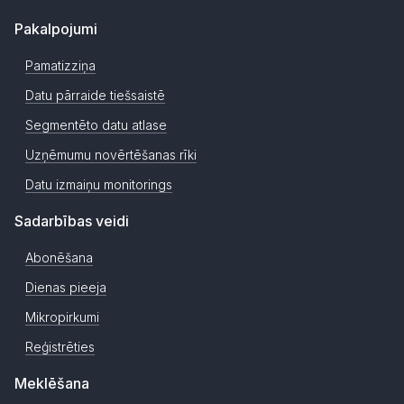
Pakalpojumi
Pamatizziņa
Datu pārraide tiešsaistē
Segmentēto datu atlase
Uzņēmumu novērtēšanas rīki
Datu izmaiņu monitorings
Sadarbības veidi
Abonēšana
Dienas pieeja
Mikropirkumi
Reģistrēties
Meklēšana