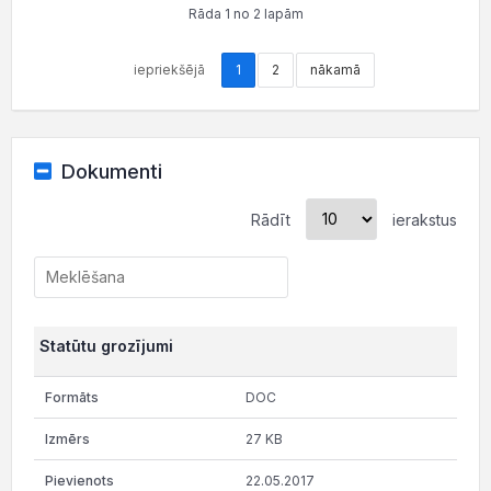
Rāda 1 no 2 lapām
iepriekšējā
1
2
nākamā
Dokumenti
Rādīt
ierakstus
Statūtu grozījumi
DOC
27 KB
22.05.2017