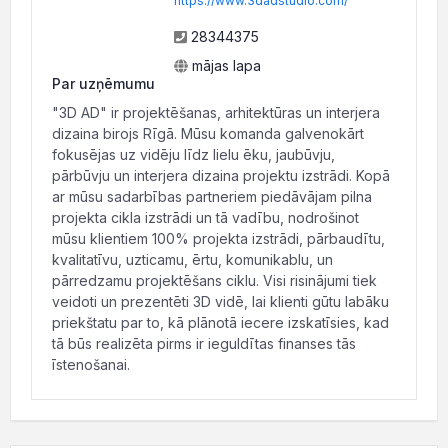
https://www.3dadstudio.com/
28344375
mājas lapa
Par uzņēmumu
"3D AD" ir projektēšanas, arhitektūras un interjera
dizaina birojs Rīgā. Mūsu komanda galvenokārt
fokusējas uz vidēju līdz lielu ēku, jaubūvju,
pārbūvju un interjera dizaina projektu izstrādi. Kopā
ar mūsu sadarbības partneriem piedāvājam pilna
projekta cikla izstrādi un tā vadību, nodrošinot
mūsu klientiem 100% projekta izstrādi, pārbaudītu,
kvalitatīvu, uzticamu, ērtu, komunikablu, un
pārredzamu projektēšans ciklu. Visi risinājumi tiek
veidoti un prezentēti 3D vidē, lai klienti gūtu labāku
priekštatu par to, kā plānotā iecere izskatīsies, kad
tā būs realizēta pirms ir ieguldītas finanses tās
īstenošanai.