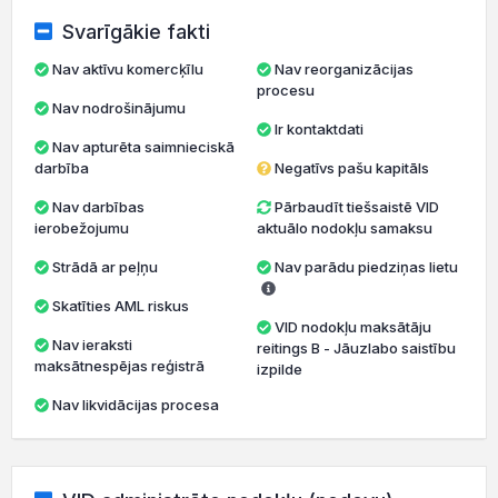
Svarīgākie fakti
Nav aktīvu komercķīlu
Nav reorganizācijas
procesu
Nav nodrošinājumu
Ir kontaktdati
Nav apturēta saimnieciskā
darbība
Negatīvs pašu kapitāls
Nav darbības
Pārbaudīt tiešsaistē VID
ierobežojumu
aktuālo nodokļu samaksu
Strādā ar peļņu
Nav parādu piedziņas lietu
Skatīties AML riskus
VID nodokļu maksātāju
Nav ieraksti
reitings B - Jāuzlabo saistību
maksātnespējas reģistrā
izpilde
Nav likvidācijas procesa