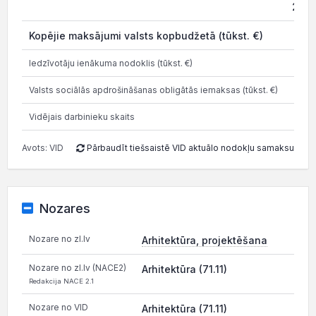
202
Kopējie maksājumi valsts kopbudžetā (tūkst. €)
3.0
Iedzīvotāju ienākuma nodoklis (tūkst. €)
0.0
Valsts sociālās apdrošināšanas obligātās iemaksas (tūkst. €)
3.0
Vidējais darbinieku skaits
Avots: VID
Pārbaudīt tiešsaistē VID aktuālo nodokļu samaksu
Nozares
Nozare no zl.lv
Arhitektūra, projektēšana
Nozare no zl.lv (NACE2)
Arhitektūra (71.11)
Redakcija NACE 2.1
Nozare no VID
Arhitektūra (71.11)