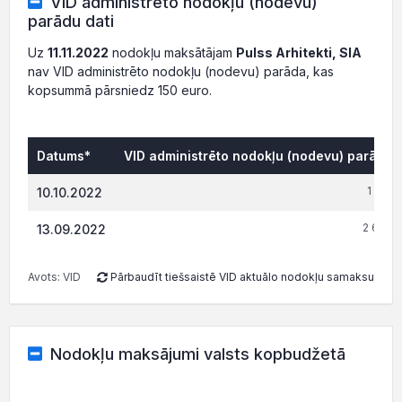
VID administrēto nodokļu (nodevu)
parādu dati
Uz
11.11.2022
nodokļu maksātājam
Pulss Arhitekti, SIA
nav VID administrēto nodokļu (nodevu) parāda, kas
kopsummā pārsniedz 150 euro.
Datums*
VID administrēto nodokļu (nodevu) parāds, 
1 147.
10.10.2022
2 687.
13.09.2022
Avots: VID
Pārbaudīt tiešsaistē VID aktuālo nodokļu samaksu
Nodokļu maksājumi valsts kopbudžetā