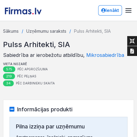
Ienākt
Sākums
Uzņēmumu saraksts
Pulss Arhitekti, SIA
Pulss Arhitekti, SIA
Sabiedrība ar ierobežotu atbildību,
Mikrosabiedrība
VIETA NOZARĒ
575
PĒC APGROZĪJUMA
219
PĒC PEĻŅAS
34
PĒC DARBINIEKU SKAITA
Informācijas produkti
Pilna izziņa par uzņēmumu