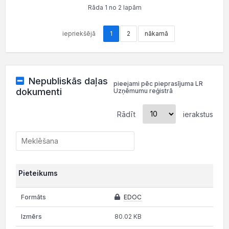
Rāda 1 no 2 lapām
iepriekšējā
1
2
nākamā
Nepubliskās daļas
pieejami pēc pieprasījuma LR
dokumenti
Uzņēmumu reģistrā
Rādīt
ierakstus
Pieteikums
EDOC
80.02 KB