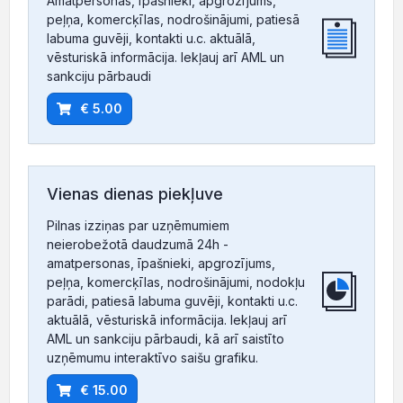
Amatpersonas, īpašnieki, apgrozījums,
peļņa, komercķīlas, nodrošinājumi, patiesā
labuma guvēji, kontakti u.c. aktuālā,
vēsturiskā informācija. Iekļauj arī AML un
sankciju pārbaudi
€ 5.00
Vienas dienas piekļuve
Pilnas izziņas par uzņēmumiem
neierobežotā daudzumā 24h -
amatpersonas, īpašnieki, apgrozījums,
peļņa, komercķīlas, nodrošinājumi, nodokļu
parādi, patiesā labuma guvēji, kontakti u.c.
aktuālā, vēsturiskā informācija. Iekļauj arī
AML un sankciju pārbaudi, kā arī saistīto
uzņēmumu interaktīvo saišu grafiku.
€ 15.00