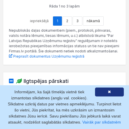
Rāda 1 no 3 lapām
iepriekšējā
1
2
3
nākamā
Nepubliskās daļas dokumentiem (piem., protokoli, pilnvaras,
valsts notāra lēmumi, tiesas lēmumi, u.c.) atbilstoši likuma “Par
Latvijas Republikas Uzņēmumu reģistru” regulējumam ir noteikts
ierobežotas pieejamības informācijas statuss un tie nav pieejami
Firmas.lv portālā. Šie dokumenti netiek nodoti atkalizmantošanai.
Pieprasīt dokumentus Uzņēmumu reģistrā
Ilgtspējas pārskati
Informējam, ka šajā tīmekļa vietnē tiek
✖
izmantotas sīkdatnes (angļu val. cookies).
Kas ir ilgtspējas pārskats?
Strukturēts dokuments par
uzņēmuma ietekmi uz vidi, sociālajiem aspektiem un
Sīkdatne uzkrāj datus par vietnes apmeklējumu. Turpinot lietot
pārvaldību (ESG).
šo vietni, Jūs piekrītat, ka mēs uzkrāsim un izmantosim
sīkdatnes Jūsu ierīcē. Savu piekrišanu Jūs jebkurā laikā varat
Lasīt vairāk
atsaukt, nodzēšot saglabātās sīkdatnes.
Vairāk par sīkdatnēm