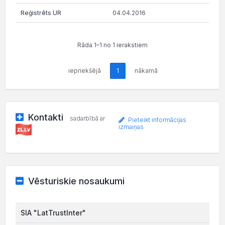
04.04.2016
Rāda 1–1 no 1 ierakstiem
iepriekšējā
1
nākamā
Kontakti
sadarbībā ar
Pieteikt informācijas
izmaiņas
Vēsturiskie nosaukumi
SIA "LatTrustInter"