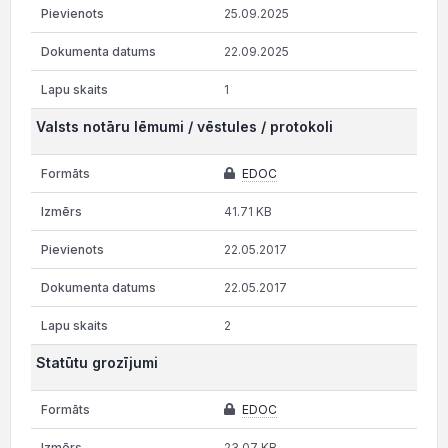
25.09.2025
22.09.2025
1
Valsts notāru lēmumi / vēstules / protokoli
EDOC
41.71 KB
22.05.2017
22.05.2017
2
Statūtu grozījumi
EDOC
23.07 KB