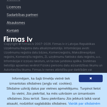
Licences
Sadarbības partneri
Atsauksmes
Kontakti
Copyright © Firmas.lv 2007-2026. Firmas.lv ir Latvijas Republikas
Uzņēmumu Reģistra datu atkalizmantotājs. Informācijas avoti:
Uzņēmumu reģistra datu bāzes, Komercreģistrs, Maksātnespējas
reģistrs, Komercķīlu reģistrs, ZL uzņēmumu faktisko datu reģistrs, u.c..
Informācijai ir izziņas raksturs, un tai nav juridiska spēka. Sistēmas
lietotājs apņemas ievērot Fizisko personu datu aizsardzības likumu un
Autortiesību likumu. Firmas.lv nenes atbildību par darbībām vai
lēmumiem, kas balstīti uz saņemto pakalpojumu. Lietotājam aizliegts
Informējam, ka šajā tīmekļa vietnē tiek
✖
izmantot jebkādas automatizētas sistēmas vai iekārtas (robotus)
piekļuvei sistēmai bez rakstiskas saskaņošanas ar Firmas.lv. Galvenā
izmantotas sīkdatnes (angļu val. cookies).
redaktore: Ingūna Pempere.
Sīkdatne uzkrāj datus par vietnes apmeklējumu. Turpinot lietot
Lietošanas noteikumi
Privātuma politika
Norēķini ar
šo vietni, Jūs piekrītat, ka mēs uzkrāsim un izmantosim
sīkdatnes Jūsu ierīcē. Savu piekrišanu Jūs jebkurā laikā varat
atsaukt, nodzēšot saglabātās sīkdatnes.
Vairāk par sīkdatnēm