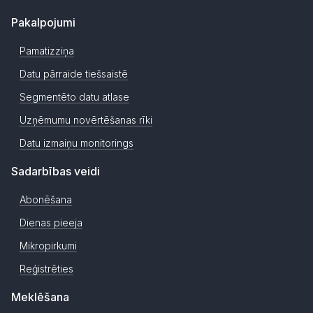
Pakalpojumi
Pamatizziņa
Datu pārraide tiešsaistē
Segmentēto datu atlase
Uzņēmumu novērtēšanas rīki
Datu izmaiņu monitorings
Sadarbības veidi
Abonēšana
Dienas pieeja
Mikropirkumi
Reģistrēties
Meklēšana