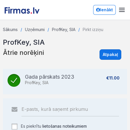
Ienākt
Sākums
Uzņēmumi
ProfKey, SIA
Pirkt izziņu
ProfKey, SIA
Ātrie norēķini
Atpakaļ
Gada pārskats 2023
€11.00
ProfKey, SIA
Es piekrītu
lietošanas noteikumiem