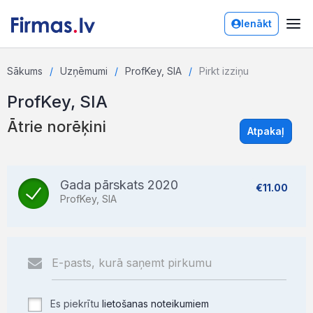
Ienākt
Sākums
Uzņēmumi
ProfKey, SIA
Pirkt izziņu
ProfKey, SIA
Ātrie norēķini
Atpakaļ
Gada pārskats 2020
€11.00
ProfKey, SIA
Es piekrītu
lietošanas noteikumiem