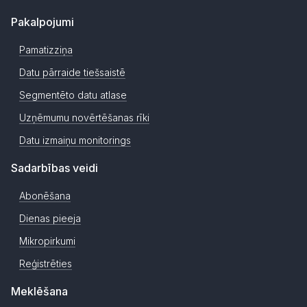
Pakalpojumi
Pamatizziņa
Datu pārraide tiešsaistē
Segmentēto datu atlase
Uzņēmumu novērtēšanas rīki
Datu izmaiņu monitorings
Sadarbības veidi
Abonēšana
Dienas pieeja
Mikropirkumi
Reģistrēties
Meklēšana