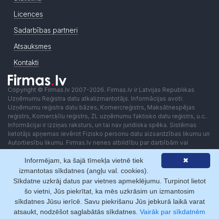
Licences
Sadarbības partneri
Atsauksmes
Kontakti
Copyright © Firmas.lv 2007-2026. Firmas.lv ir Latvijas Republikas
Uzņēmumu Reģistra datu atkalizmantotājs. Informācijas avoti:
Uzņēmumu reģistra datu bāzes, Komercreģistrs, Maksātnespējas
reģistrs, Komercķīlu reģistrs, ZL uzņēmumu faktisko datu reģistrs, u.c..
Informācijai ir izziņas raksturs, un tai nav juridiska spēka. Sistēmas
lietotājs apņemas ievērot Fizisko personu datu aizsardzības likumu un
Autortiesību likumu. Firmas.lv nenes atbildību par darbībām vai
lēmumiem, kas balstīti uz saņemto pakalpojumu. Lietotājam aizliegts
Informējam, ka šajā tīmekļa vietnē tiek
✖
izmantot jebkādas automatizētas sistēmas vai iekārtas (robotus)
piekļuvei sistēmai bez rakstiskas saskaņošanas ar Firmas.lv. Galvenā
izmantotas sīkdatnes (angļu val. cookies).
redaktore: Ingūna Pempere.
Sīkdatne uzkrāj datus par vietnes apmeklējumu. Turpinot lietot
Lietošanas noteikumi
Privātuma politika
Norēķini ar
šo vietni, Jūs piekrītat, ka mēs uzkrāsim un izmantosim
sīkdatnes Jūsu ierīcē. Savu piekrišanu Jūs jebkurā laikā varat
atsaukt, nodzēšot saglabātās sīkdatnes.
Vairāk par sīkdatnēm