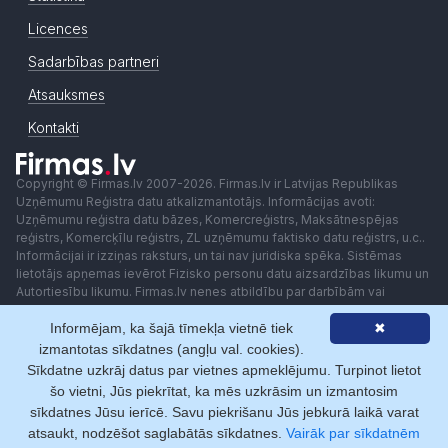
Licences
Sadarbības partneri
Atsauksmes
Kontakti
Copyright © Firmas.lv 2007-2026. Firmas.lv ir Latvijas Republikas
Uzņēmumu Reģistra datu atkalizmantotājs. Informācijas avoti:
Uzņēmumu reģistra datu bāzes, Komercreģistrs, Maksātnespējas
reģistrs, Komercķīlu reģistrs, ZL uzņēmumu faktisko datu reģistrs, u.c..
Informācijai ir izziņas raksturs, un tai nav juridiska spēka. Sistēmas
lietotājs apņemas ievērot Fizisko personu datu aizsardzības likumu un
Autortiesību likumu. Firmas.lv nenes atbildību par darbībām vai
lēmumiem, kas balstīti uz saņemto pakalpojumu. Lietotājam aizliegts
Informējam, ka šajā tīmekļa vietnē tiek
✖
izmantot jebkādas automatizētas sistēmas vai iekārtas (robotus)
piekļuvei sistēmai bez rakstiskas saskaņošanas ar Firmas.lv. Galvenā
izmantotas sīkdatnes (angļu val. cookies).
redaktore: Ingūna Pempere.
Sīkdatne uzkrāj datus par vietnes apmeklējumu. Turpinot lietot
Lietošanas noteikumi
Privātuma politika
Norēķini ar
šo vietni, Jūs piekrītat, ka mēs uzkrāsim un izmantosim
sīkdatnes Jūsu ierīcē. Savu piekrišanu Jūs jebkurā laikā varat
atsaukt, nodzēšot saglabātās sīkdatnes.
Vairāk par sīkdatnēm