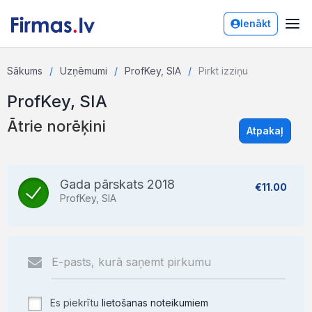
Ienākt
Sākums
Uzņēmumi
ProfKey, SIA
Pirkt izziņu
ProfKey, SIA
Ātrie norēķini
Atpakaļ
Gada pārskats 2018
€11.00
ProfKey, SIA
Es piekrītu
lietošanas noteikumiem