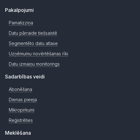
Pakalpojumi
Pamatizziņa
Datu pārraide tiešsaistē
Segmentēto datu atlase
Uzņēmumu novērtēšanas rīki
Datu izmaiņu monitorings
Sadarbības veidi
Abonēšana
Dienas pieeja
Mikropirkumi
Reģistrēties
Meklēšana