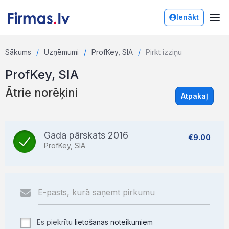
Ienākt
Sākums
Uzņēmumi
ProfKey, SIA
Pirkt izziņu
ProfKey, SIA
Ātrie norēķini
Atpakaļ
Gada pārskats 2016
€9.00
ProfKey, SIA
Es piekrītu
lietošanas noteikumiem