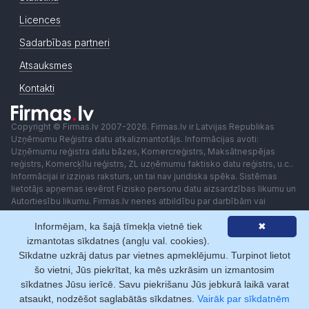
Licences
Sadarbības partneri
Atsauksmes
Kontakti
Copyright © Firmas.lv 2007-2026. Firmas.lv ir Latvijas Republikas
Uzņēmumu Reģistra datu atkalizmantotājs. Informācijas avoti:
Uzņēmumu reģistra datu bāzes, Komercreģistrs, Maksātnespējas
reģistrs, Komercķīlu reģistrs, ZL uzņēmumu faktisko datu reģistrs, u.c..
Informācijai ir izziņas raksturs, un tai nav juridiska spēka. Sistēmas
lietotājs apņemas ievērot Fizisko personu datu aizsardzības likumu un
Autortiesību likumu. Firmas.lv nenes atbildību par darbībām vai
lēmumiem, kas balstīti uz saņemto pakalpojumu. Lietotājam aizliegts
Informējam, ka šajā tīmekļa vietnē tiek
✖
izmantot jebkādas automatizētas sistēmas vai iekārtas (robotus)
piekļuvei sistēmai bez rakstiskas saskaņošanas ar Firmas.lv. Galvenā
izmantotas sīkdatnes (angļu val. cookies).
redaktore: Ingūna Pempere.
Sīkdatne uzkrāj datus par vietnes apmeklējumu. Turpinot lietot
Lietošanas noteikumi
Privātuma politika
Norēķini ar
šo vietni, Jūs piekrītat, ka mēs uzkrāsim un izmantosim
sīkdatnes Jūsu ierīcē. Savu piekrišanu Jūs jebkurā laikā varat
atsaukt, nodzēšot saglabātās sīkdatnes.
Vairāk par sīkdatnēm