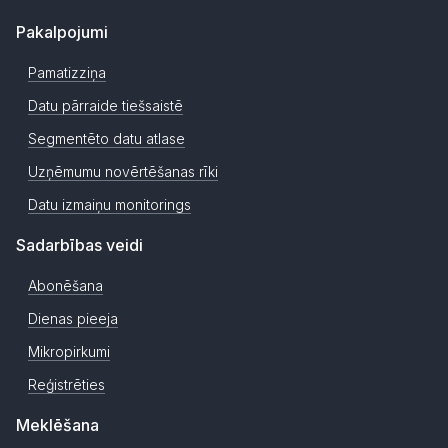
Pakalpojumi
Pamatizziņa
Datu pārraide tiešsaistē
Segmentēto datu atlase
Uzņēmumu novērtēšanas rīki
Datu izmaiņu monitorings
Sadarbības veidi
Abonēšana
Dienas pieeja
Mikropirkumi
Reģistrēties
Meklēšana