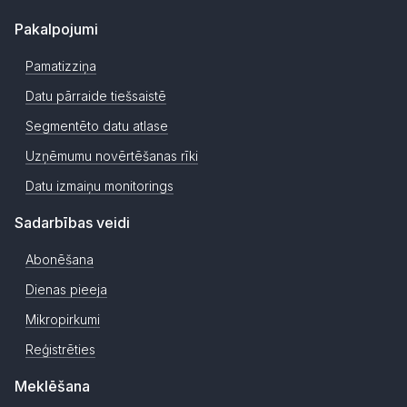
Pakalpojumi
Pamatizziņa
Datu pārraide tiešsaistē
Segmentēto datu atlase
Uzņēmumu novērtēšanas rīki
Datu izmaiņu monitorings
Sadarbības veidi
Abonēšana
Dienas pieeja
Mikropirkumi
Reģistrēties
Meklēšana