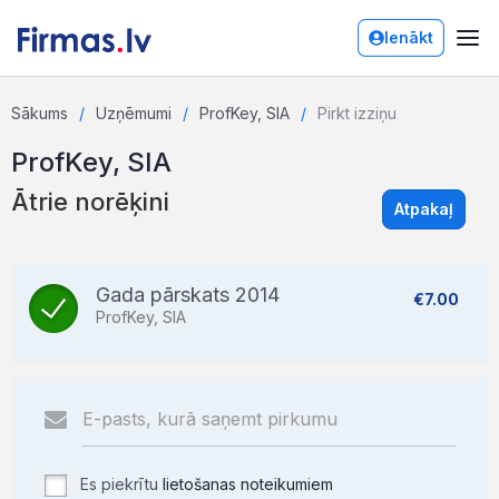
Ienākt
Sākums
Uzņēmumi
ProfKey, SIA
Pirkt izziņu
ProfKey, SIA
Ātrie norēķini
Atpakaļ
Gada pārskats 2014
€7.00
ProfKey, SIA
Es piekrītu
lietošanas noteikumiem