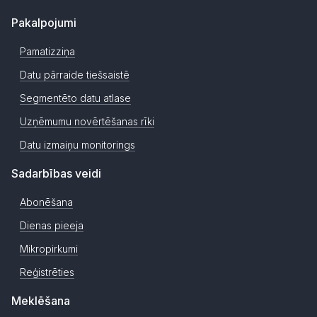
Pakalpojumi
Pamatizziņa
Datu pārraide tiešsaistē
Segmentēto datu atlase
Uzņēmumu novērtēšanas rīki
Datu izmaiņu monitorings
Sadarbības veidi
Abonēšana
Dienas pieeja
Mikropirkumi
Reģistrēties
Meklēšana