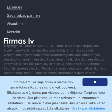
Licences
Sadarbības partneri
Atsauksmes
Kontakti
Copyright © Firmas.lv 2007-2026. Firmas.lv ir Latvijas Republikas
Uzņēmumu Reģistra datu atkalizmantotājs. Informācijas avoti:
Uzņēmumu reģistra datu bāzes, Komercreģistrs, Maksātnespējas
reģistrs, Komercķīlu reģistrs, ZL uzņēmumu faktisko datu reģistrs, u.c..
Informācijai ir izziņas raksturs, un tai nav juridiska spēka. Sistēmas
lietotājs apņemas ievērot Fizisko personu datu aizsardzības likumu un
Autortiesību likumu. Firmas.lv nenes atbildību par darbībām vai
lēmumiem, kas balstīti uz saņemto pakalpojumu. Lietotājam aizliegts
Informējam, ka šajā tīmekļa vietnē tiek
✖
izmantot jebkādas automatizētas sistēmas vai iekārtas (robotus)
piekļuvei sistēmai bez rakstiskas saskaņošanas ar Firmas.lv. Galvenā
izmantotas sīkdatnes (angļu val. cookies).
redaktore: Ingūna Pempere.
Sīkdatne uzkrāj datus par vietnes apmeklējumu. Turpinot lietot
Lietošanas noteikumi
Privātuma politika
Norēķini ar
šo vietni, Jūs piekrītat, ka mēs uzkrāsim un izmantosim
sīkdatnes Jūsu ierīcē. Savu piekrišanu Jūs jebkurā laikā varat
atsaukt, nodzēšot saglabātās sīkdatnes.
Vairāk par sīkdatnēm