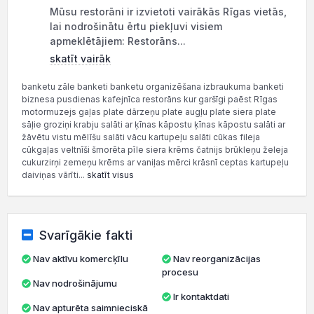
Mūsu restorāni ir izvietoti vairākās Rīgas vietās,
lai nodrošinātu ērtu piekļuvi visiem
apmeklētājiem: Restorāns...
skatīt vairāk
banketu zāle banketi banketu organizēšana izbraukuma banketi
biznesa pusdienas kafejnīca restorāns kur garšīgi paēst Rīgas
motormuzejs gaļas plate dārzeņu plate augļu plate siera plate
sāļie groziņi krabju salāti ar ķīnas kāpostu ķīnas kāpostu salāti ar
žāvētu vistu mēlīšu salāti vācu kartupeļu salāti cūkas fileja
cūkgaļas veltnīši šmorēta pīle siera krēms čatnijs brūkleņu želeja
cukurzirņi zemeņu krēms ar vaniļas mērci krāsnī ceptas kartupeļu
daiviņas vārīti...
skatīt visus
Svarīgākie fakti
Nav aktīvu komercķīlu
Nav reorganizācijas
procesu
Nav nodrošinājumu
Ir kontaktdati
Nav apturēta saimnieciskā