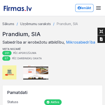
Ienākt
Sākums
Uzņēmumu saraksts
Prandium, SIA
Prandium, SIA
Sabiedrība ar ierobežotu atbildību,
Mikrosabiedrība
VIETA NOZARĒ
261
PĒC APGROZĪJUMA
67
PĒC DARBINIEKU SKAITA
Pamatdati
Statuss
Aktīvs