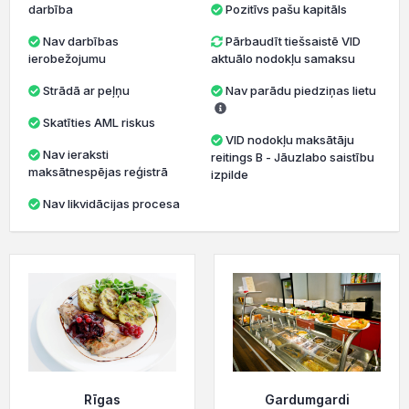
darbība
Pozitīvs pašu kapitāls
Nav darbības
Pārbaudīt tiešsaistē VID
ierobežojumu
aktuālo nodokļu samaksu
Strādā ar peļņu
Nav parādu piedziņas lietu
Skatīties AML riskus
VID nodokļu maksātāju
Nav ieraksti
reitings B - Jāuzlabo saistību
maksātnespējas reģistrā
izpilde
Nav likvidācijas procesa
Rīgas
Gardumgardi