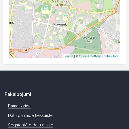
Leaflet
| ©
OpenStreetMap contributors
Pakalpojumi
Pamatizziņa
Datu pārraide tiešsaistē
Segmentēto datu atlase