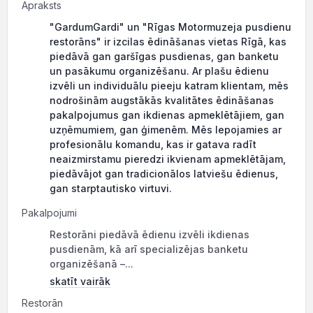
Apraksts
"GardumGardi" un "Rīgas Motormuzeja pusdienu
restorāns" ir izcilas ēdināšanas vietas Rīgā, kas
piedāvā gan garšīgas pusdienas, gan banketu
un pasākumu organizēšanu. Ar plašu ēdienu
izvēli un individuālu pieeju katram klientam, mēs
nodrošinām augstākās kvalitātes ēdināšanas
pakalpojumus gan ikdienas apmeklētājiem, gan
uzņēmumiem, gan ģimenēm. Mēs lepojamies ar
profesionālu komandu, kas ir gatava radīt
neaizmirstamu pieredzi ikvienam apmeklētājam,
piedāvājot gan tradicionālos latviešu ēdienus,
gan starptautisko virtuvi.
Pakalpojumi
Restorāni piedāvā ēdienu izvēli ikdienas
pusdienām, kā arī specializējas banketu
organizēšanā –...
skatīt vairāk
Restorān