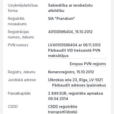
Uzņēmējdarbības
Sabiedrība ar ierobežotu
forma
atbildību
Reģistrēts
SIA "Prandium"
nosaukums
Reģistrācijas
40103596404, 15.10.2012
numurs, datums
PVN numurs
LV40103596404 ar 06.11.2012
Pārbaudīt VID tiešsaistē PVN
maksātājus
Eiropas PVN reģistrs
Reģistrs, datums
Komercreģistrs, 15.10.2012
Juridiskā adrese
Ulbrokas iela 23, Rīga, LV-1021
Pārbaudīt adreses īpašniekus
Pamatkapitāls
2 846 EUR, reģistrēta apmaksa
09.04.2014
CSDD
CSDD reģistrētie
transportlīdzekļi