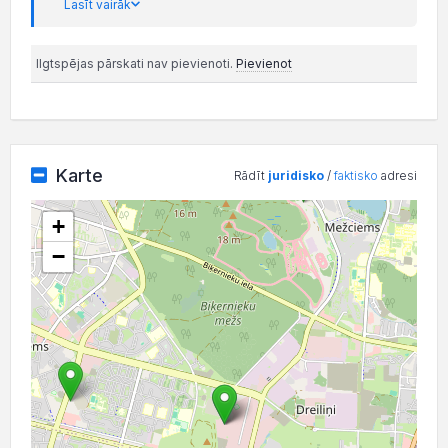
Lasīt vairāk
Ilgtspējas pārskati nav pievienoti.
Pievienot
Karte
Rādīt
juridisko
/
faktisko
adresi
+
−