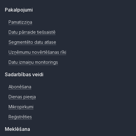
Pakalpojumi
Pamatizziņa
Datu pārraide tiešsaistē
Segmentēto datu atlase
Uzņēmumu novērtēšanas rīki
Datu izmaiņu monitorings
Sadarbības veidi
Abonēšana
Dienas pieeja
Mikropirkumi
Reģistrēties
Meklēšana