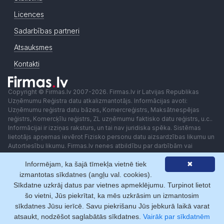
Licences
Sadarbības partneri
Atsauksmes
Kontakti
Copyright © Firmas.lv 2007-2026. Firmas.lv ir Latvijas Republikas
Uzņēmumu Reģistra datu atkalizmantotājs. Informācijas avoti:
Uzņēmumu reģistra datu bāzes, Komercreģistrs, Maksātnespējas
reģistrs, Komercķīlu reģistrs, ZL uzņēmumu faktisko datu reģistrs, u.c..
Informācijai ir izziņas raksturs, un tai nav juridiska spēka. Sistēmas
lietotājs apņemas ievērot Fizisko personu datu aizsardzības likumu un
Autortiesību likumu. Firmas.lv nenes atbildību par darbībām vai
lēmumiem, kas balstīti uz saņemto pakalpojumu. Lietotājam aizliegts
Informējam, ka šajā tīmekļa vietnē tiek
✖
izmantot jebkādas automatizētas sistēmas vai iekārtas (robotus)
piekļuvei sistēmai bez rakstiskas saskaņošanas ar Firmas.lv. Galvenā
izmantotas sīkdatnes (angļu val. cookies).
redaktore: Ingūna Pempere.
Sīkdatne uzkrāj datus par vietnes apmeklējumu. Turpinot lietot
Lietošanas noteikumi
Privātuma politika
Norēķini ar
šo vietni, Jūs piekrītat, ka mēs uzkrāsim un izmantosim
sīkdatnes Jūsu ierīcē. Savu piekrišanu Jūs jebkurā laikā varat
atsaukt, nodzēšot saglabātās sīkdatnes.
Vairāk par sīkdatnēm