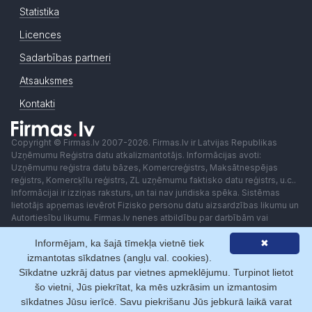
Statistika
Licences
Sadarbības partneri
Atsauksmes
Kontakti
Copyright © Firmas.lv 2007-2026. Firmas.lv ir Latvijas Republikas
Uzņēmumu Reģistra datu atkalizmantotājs. Informācijas avoti:
Uzņēmumu reģistra datu bāzes, Komercreģistrs, Maksātnespējas
reģistrs, Komercķīlu reģistrs, ZL uzņēmumu faktisko datu reģistrs, u.c..
Informācijai ir izziņas raksturs, un tai nav juridiska spēka. Sistēmas
lietotājs apņemas ievērot Fizisko personu datu aizsardzības likumu un
Autortiesību likumu. Firmas.lv nenes atbildību par darbībām vai
lēmumiem, kas balstīti uz saņemto pakalpojumu. Lietotājam aizliegts
Informējam, ka šajā tīmekļa vietnē tiek
✖
izmantot jebkādas automatizētas sistēmas vai iekārtas (robotus)
piekļuvei sistēmai bez rakstiskas saskaņošanas ar Firmas.lv. Galvenā
izmantotas sīkdatnes (angļu val. cookies).
redaktore: Ingūna Pempere.
Sīkdatne uzkrāj datus par vietnes apmeklējumu. Turpinot lietot
Lietošanas noteikumi
Privātuma politika
Norēķini ar
šo vietni, Jūs piekrītat, ka mēs uzkrāsim un izmantosim
sīkdatnes Jūsu ierīcē. Savu piekrišanu Jūs jebkurā laikā varat