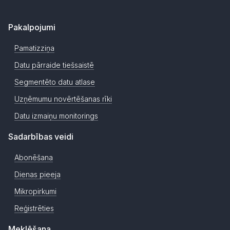
Pakalpojumi
Pamatizziņa
Datu pārraide tiešsaistē
Segmentēto datu atlase
Uzņēmumu novērtēšanas rīki
Datu izmaiņu monitorings
Sadarbības veidi
Abonēšana
Dienas pieeja
Mikropirkumi
Reģistrēties
Meklēšana