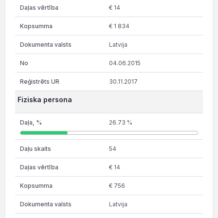
€ 14
€ 1 834
Latvija
04.06.2015
30.11.2017
Fiziska persona
26.73 %
54
€ 14
€ 756
Latvija