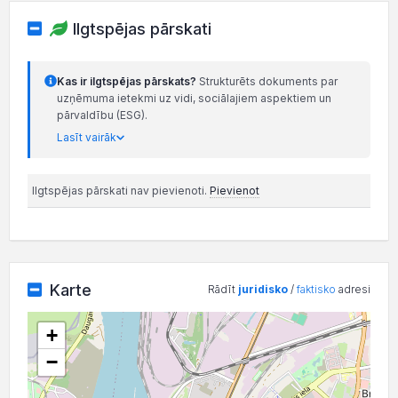
Ilgtspējas pārskati
Kas ir ilgtspējas pārskats?
Strukturēts dokuments par
uzņēmuma ietekmi uz vidi, sociālajiem aspektiem un
pārvaldību (ESG).
Lasīt vairāk
Ilgtspējas pārskati nav pievienoti.
Pievienot
Karte
Rādīt
juridisko
/
faktisko
adresi
+
−