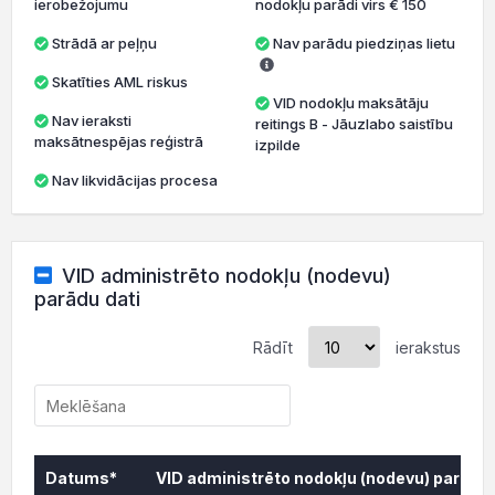
ierobežojumu
nodokļu parādi virs € 150
Strādā ar peļņu
Nav parādu piedziņas lietu
Skatīties AML riskus
VID nodokļu maksātāju
Nav ieraksti
reitings B - Jāuzlabo saistību
maksātnespējas reģistrā
izpilde
Nav likvidācijas procesa
VID administrēto nodokļu (nodevu)
parādu dati
Rādīt
ierakstus
Datums*
VID administrēto nodokļu (nodevu) parāds,