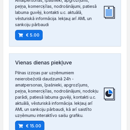
Amatpersonas, īpašnieki, apgrozījums,
peļņa, komercķīlas, nodrošinājumi, patiesā
labuma guvēji, kontakti u.c. aktuālā,
vēsturiskā informācija. Iekļauj arī AML un
sankciju pārbaudi
€ 5.00
Vienas dienas piekļuve
Pilnas izziņas par uzņēmumiem
neierobežotā daudzumā 24h -
amatpersonas, īpašnieki, apgrozījums,
peļņa, komercķīlas, nodrošinājumi, nodokļu
parādi, patiesā labuma guvēji, kontakti u.c.
aktuālā, vēsturiskā informācija. Iekļauj arī
AML un sankciju pārbaudi, kā arī saistīto
uzņēmumu interaktīvo saišu grafiku.
€ 15.00