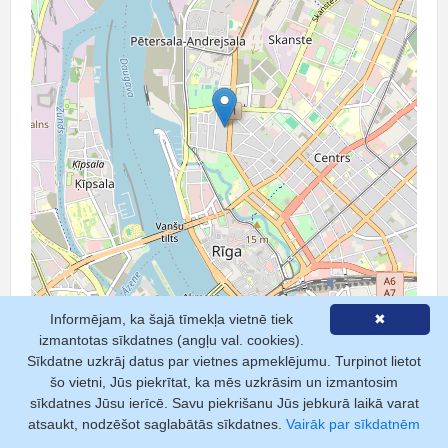
Informējam, ka šajā tīmekļa vietnē tiek
✖
izmantotas sīkdatnes (angļu val. cookies).
Leaflet
| ©
OpenStreetMap contributors
Sīkdatne uzkrāj datus par vietnes apmeklējumu. Turpinot lietot
šo vietni, Jūs piekrītat, ka mēs uzkrāsim un izmantosim
sīkdatnes Jūsu ierīcē. Savu piekrišanu Jūs jebkurā laikā varat
atsaukt, nodzēšot saglabātās sīkdatnes.
Vairāk par sīkdatnēm