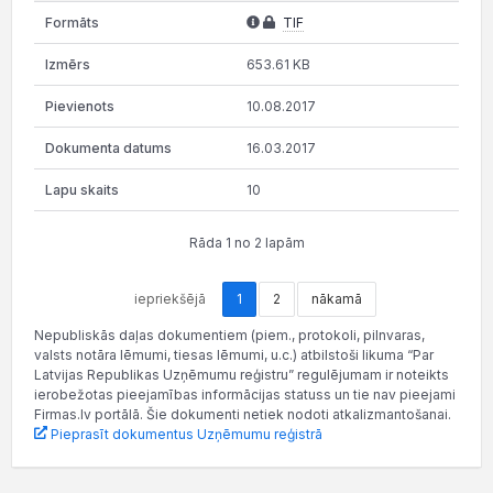
TIF
653.61 KB
10.08.2017
16.03.2017
10
Rāda 1 no 2 lapām
iepriekšējā
1
2
nākamā
Nepubliskās daļas dokumentiem (piem., protokoli, pilnvaras,
valsts notāra lēmumi, tiesas lēmumi, u.c.) atbilstoši likuma “Par
Latvijas Republikas Uzņēmumu reģistru” regulējumam ir noteikts
ierobežotas pieejamības informācijas statuss un tie nav pieejami
Firmas.lv portālā. Šie dokumenti netiek nodoti atkalizmantošanai.
Pieprasīt dokumentus Uzņēmumu reģistrā