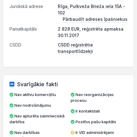
Juridiskā adrese
Rīga, Pulkveža Brieža iela 15A -
102
Pārbaudīt adreses īpašniekus
Pamatkapitāls
2 828 EUR, reģistrēta apmaksa
30.11.2017
CSDD
CSDD reģistrētie
transportlīdzekļi
Svarīgākie fakti
Nav aktīvu komercķīlu
Nav reorganizācijas
procesu
Nav nodrošinājumu
Ir kontaktdati
Nav apturēta saimnieciskā
darbība
Pozitīvs pašu kapitāls
Nav darbības
Ir VID administrējami