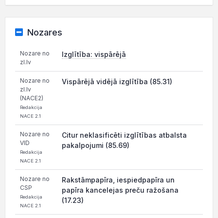
Nozares
Nozare no
Izglītība: vispārējā
zl.lv
Nozare no
Vispārējā vidējā izglītība (85.31)
zl.lv
(NACE2)
Redakcija
NACE 2.1
Nozare no
Citur neklasificēti izglītības atbalsta
VID
pakalpojumi (85.69)
Redakcija
NACE 2.1
Nozare no
Rakstāmpapīra, iespiedpapīra un
CSP
papīra kancelejas preču ražošana
Redakcija
(17.23)
NACE 2.1