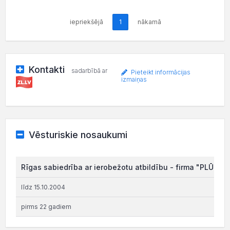
iepriekšējā
1
nākamā
Kontakti
sadarbībā ar
Pieteikt informācijas
izmaiņas
Vēsturiskie nosaukumi
Rīgas sabiedrība ar ierobežotu atbildību - firma "PLŪSMA
līdz 15.10.2004
pirms 22 gadiem