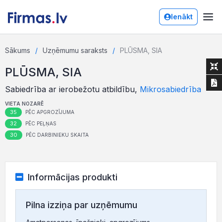
Ienākt
Sākums
Uzņēmumu saraksts
PLŪSMA, SIA
PLŪSMA, SIA
Sabiedrība ar ierobežotu atbildību,
Mikrosabiedrība
VIETA NOZARĒ
35
PĒC APGROZĪJUMA
32
PĒC PEĻŅAS
30
PĒC DARBINIEKU SKAITA
Informācijas produkti
Pilna izziņa par uzņēmumu