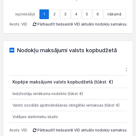
iepriekšējā
1
2
3
4
5
6
nākamā
Avots: VID
Pārbaudīt tiešsaistē VID aktuālo nodokļu samaksu
Nodokļu maksājumi valsts kopbudžetā
202
Kopējie maksājumi valsts kopbudžetā (tūkst. €)
6.4
Iedzīvotāju ienākuma nodoklis (tūkst. €)
-0.2
Valsts sociālās apdrošināšanas obligātās iemaksas (tūkst. €)
2.0
Vidējais darbinieku skaits
Avots: VID
Pārbaudīt tiešsaistē VID aktuālo nodokļu samaksu