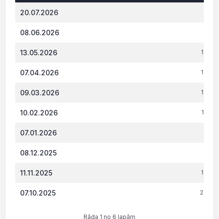
Datums*
VID administrēto nodokļu (nodevu) parāds,
20.07.2026
527.
08.06.2026
840.
13.05.2026
1 698
07.04.2026
1 659
09.03.2026
1 564
10.02.2026
1 595
07.01.2026
1 187
08.12.2025
1 435
11.11.2025
1 708
07.10.2025
2 266.
Rāda 1 no 6 lapām