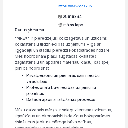
https://www.doski.lv
29616364
mājas lapa
Par uzņēmumu
"AIREX" ir pieredzējusi kokzāģētava un uzticams
kokmateriālu tirdzniecības uzņēmums Rīgā ar
ilggadēju un stabilu pieredzi kokapstrādes nozarē.
Mēs nodrošinām plašu augstākās kvalitātes
zāģmateriālu un apdares materiālu klāstu, kas spēj
pilnībā nodrošināt:
Privātpersonu un piemājas saimniecību
vajadzības
Profesionālu būvniecības uzņēmumu
projektus
Dažāda apjoma ražošanas procesus
Mūsu galvenais mērķis ir sniegt klientiem uzticamus,
ilgmūžīgus un ekonomiski izdevīgus kokapstrādes
risinājumus jebkura mēroga būvniecības,
remontdarbu un apdares projektiem.