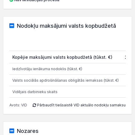
Nodokļu maksājumi valsts kopbudžetā
202
Kopējie maksājumi valsts kopbudžetā (tūkst. €)
23.2
Iedzīvotāju ienākuma nodoklis (tūkst. €)
8.
Valsts sociālās apdrošināšanas obligātās iemaksas (tūkst. €)
22.4
Vidējais darbinieku skaits
Avots: VID
Pārbaudīt tiešsaistē VID aktuālo nodokļu samaksu
Nozares