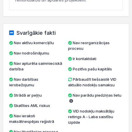
Svarīgākie fakti
Nav aktīvu komercķīlu
Nav reorganizācijas
procesu
Nav nodrošinājumu
Ir kontaktdati
Nav apturēta saimnieciskā
darbība
Pozitīvs pašu kapitāls
Nav darbības
Pārbaudīt tiešsaistē VID
ierobežojumu
aktuālo nodokļu samaksu
Strādā ar peļņu
Nav parādu piedziņas lietu
Skatīties AML riskus
VID nodokļu maksātāju
Nav ieraksti
reitings A - Laba saistību
maksātnespējas reģistrā
izpilde
Nav likvidācijas procesa