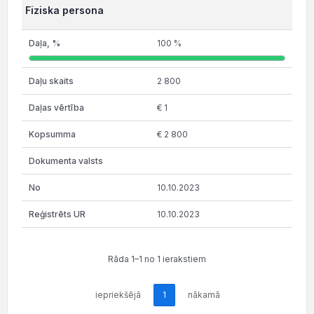
Fiziska persona
100 %
2 800
€ 1
€ 2 800
10.10.2023
10.10.2023
Rāda 1–1 no 1 ierakstiem
iepriekšējā
1
nākamā