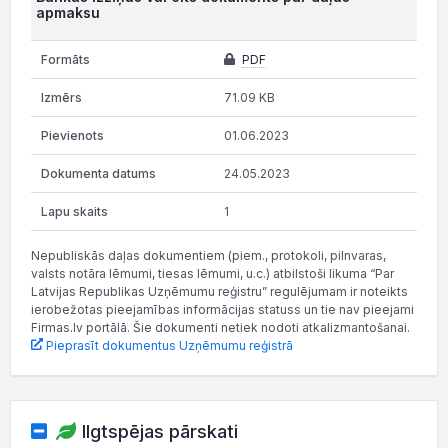
apmaksu
PDF
71.09 KB
01.06.2023
24.05.2023
1
Nepubliskās daļas dokumentiem (piem., protokoli, pilnvaras,
valsts notāra lēmumi, tiesas lēmumi, u.c.) atbilstoši likuma “Par
Latvijas Republikas Uzņēmumu reģistru” regulējumam ir noteikts
ierobežotas pieejamības informācijas statuss un tie nav pieejami
Firmas.lv portālā. Šie dokumenti netiek nodoti atkalizmantošanai.
Pieprasīt dokumentus Uzņēmumu reģistrā
Ilgtspējas pārskati