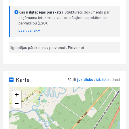
Kas ir ilgtspējas pārskats?
Strukturēts dokuments par
uzņēmuma ietekmi uz vidi, sociālajiem aspektiem un
pārvaldību (ESG).
Lasīt vairāk
Ilgtspējas pārskati nav pievienoti.
Pievienot
Karte
Rādīt
juridisko
/
faktisko
adresi
+
−