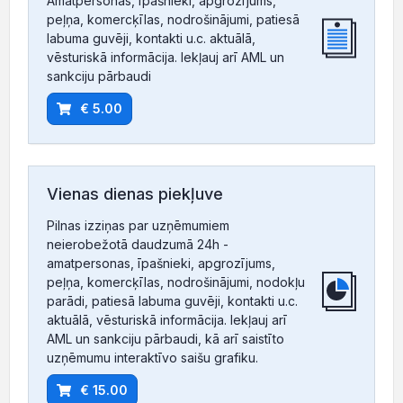
Amatpersonas, īpašnieki, apgrozījums,
peļņa, komercķīlas, nodrošinājumi, patiesā
labuma guvēji, kontakti u.c. aktuālā,
vēsturiskā informācija. Iekļauj arī AML un
sankciju pārbaudi
€ 5.00
Vienas dienas piekļuve
Pilnas izziņas par uzņēmumiem
neierobežotā daudzumā 24h -
amatpersonas, īpašnieki, apgrozījums,
peļņa, komercķīlas, nodrošinājumi, nodokļu
parādi, patiesā labuma guvēji, kontakti u.c.
aktuālā, vēsturiskā informācija. Iekļauj arī
AML un sankciju pārbaudi, kā arī saistīto
uzņēmumu interaktīvo saišu grafiku.
€ 15.00