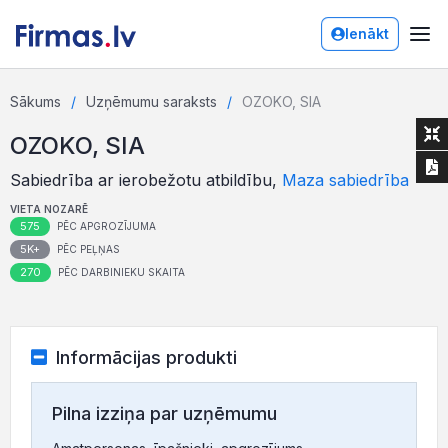
Ienākt
Sākums
Uzņēmumu saraksts
OZOKO, SIA
OZOKO, SIA
Sabiedrība ar ierobežotu atbildību,
Maza sabiedrība
VIETA NOZARĒ
575
PĒC APGROZĪJUMA
5K+
PĒC PEĻŅAS
270
PĒC DARBINIEKU SKAITA
Informācijas produkti
Pilna izziņa par uzņēmumu