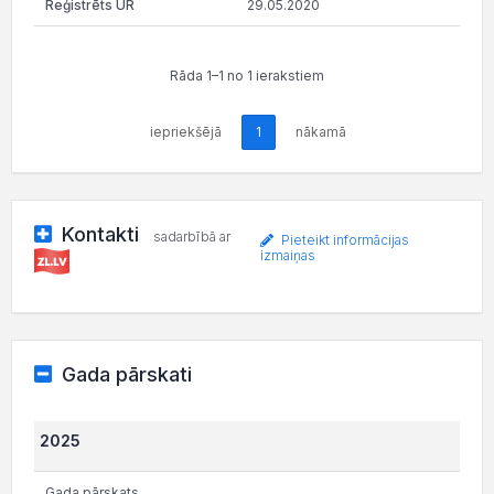
29.05.2020
Rāda 1–1 no 1 ierakstiem
iepriekšējā
1
nākamā
Kontakti
sadarbībā ar
Pieteikt informācijas
izmaiņas
Gada pārskati
2025
Gada pārskats