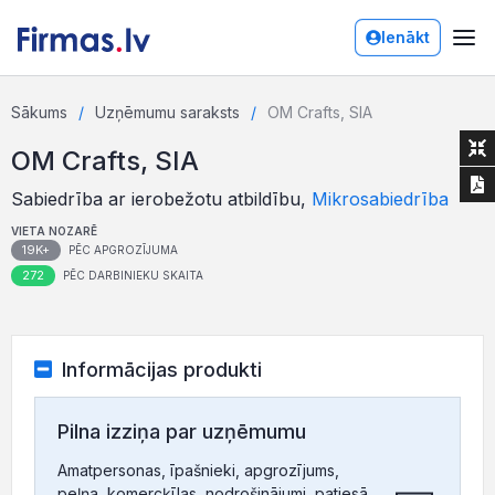
Ienākt
Sākums
Uzņēmumu saraksts
OM Crafts, SIA
OM Crafts, SIA
Sabiedrība ar ierobežotu atbildību,
Mikrosabiedrība
VIETA NOZARĒ
19K+
PĒC APGROZĪJUMA
272
PĒC DARBINIEKU SKAITA
Informācijas produkti
Pilna izziņa par uzņēmumu
Amatpersonas, īpašnieki, apgrozījums,
peļņa, komercķīlas, nodrošinājumi, patiesā