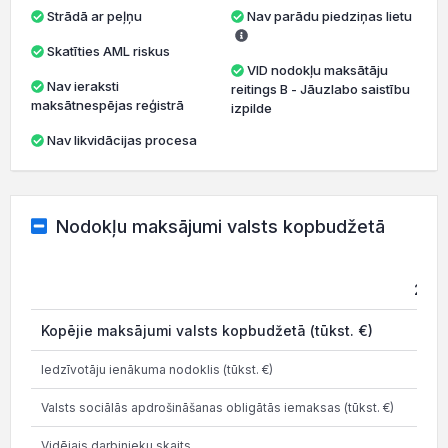
Strādā ar peļņu
Nav parādu piedziņas lietu
Skatīties AML riskus
VID nodokļu maksātāju
Nav ieraksti
reitings B - Jāuzlabo saistību
maksātnespējas reģistrā
izpilde
Nav likvidācijas procesa
Nodokļu maksājumi valsts kopbudžetā
202
Kopējie maksājumi valsts kopbudžetā (tūkst. €)
1.6
Iedzīvotāju ienākuma nodoklis (tūkst. €)
0.0
Valsts sociālās apdrošināšanas obligātās iemaksas (tūkst. €)
0.6
Vidējais darbinieku skaits