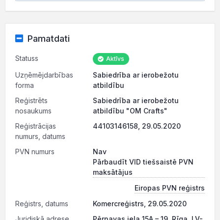
Pamatdati
Statuss
Aktīvs
Uzņēmējdarbības
Sabiedrība ar ierobežotu
forma
atbildību
Reģistrēts
Sabiedrība ar ierobežotu
nosaukums
atbildību "OM Crafts"
Reģistrācijas
44103146158, 29.05.2020
numurs, datums
PVN numurs
Nav
Pārbaudīt VID tiešsaistē PVN
maksātājus
Eiropas PVN reģistrs
Reģistrs, datums
Komercreģistrs, 29.05.2020
Juridiskā adrese
Pērnavas iela 15A – 19, Rīga, LV-