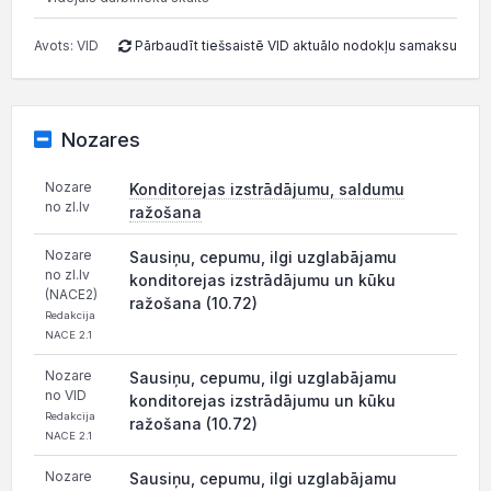
Avots: VID
Pārbaudīt tiešsaistē VID aktuālo nodokļu samaksu
Nozares
Nozare
Konditorejas izstrādājumu, saldumu
no zl.lv
ražošana
Nozare
Sausiņu, cepumu, ilgi uzglabājamu
no zl.lv
konditorejas izstrādājumu un kūku
(NACE2)
ražošana (10.72)
Redakcija
NACE 2.1
Nozare
Sausiņu, cepumu, ilgi uzglabājamu
no VID
konditorejas izstrādājumu un kūku
Redakcija
ražošana (10.72)
NACE 2.1
Nozare
Sausiņu, cepumu, ilgi uzglabājamu