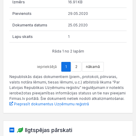
16.91 KB
29.05.2020
25.05.2020
1
Rāda 1 no 2 lapām
iepriekšējā
1
2
nākamā
Nepubliskās daļas dokumentiem (piem., protokoli, pilnvaras,
valsts notāra lēmumi, tiesas lēmumi, u.c.) atbilstoši likuma “Par
Latvijas Republikas Uzņēmumu reģistru” regulējumam ir noteikts
ierobežotas pieejamības informācijas statuss un tie nav pieejami
Firmas.lv portālā. Šie dokumenti netiek nodoti atkalizmantošanai.
Pieprasīt dokumentus Uzņēmumu reģistrā
Ilgtspējas pārskati