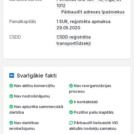
1012
Pārbaudīt adreses īpašniekus
Pamatkapitāls
1 EUR, reģistrēta apmaksa
29.05.2020
CSDD
CSDD reģistrētie
transportlīdzekļi
Svarīgākie fakti
Nav aktīvu komercķīlu
Nav reorganizācijas
procesu
Nav nodrošinājumu
Ir kontaktdati
Nav apturēta saimnieciskā
darbība
Pozitīvs pašu kapitāls
Nav darbības
Pārbaudīt tiešsaistē VID
ierobežojumu
aktuālo nodokļu samaksu