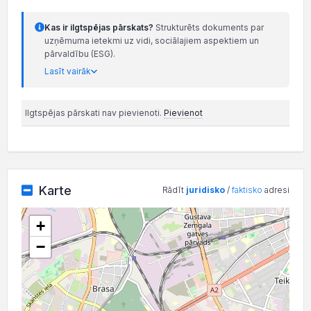
Kas ir ilgtspējas pārskats?
Strukturēts dokuments par
uzņēmuma ietekmi uz vidi, sociālajiem aspektiem un
pārvaldību (ESG).
Lasīt vairāk
Ilgtspējas pārskati nav pievienoti.
Pievienot
Karte
Rādīt
juridisko
/
faktisko
adresi
+
−