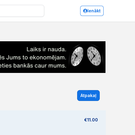
Ienākt
Atpakaļ
€11.00