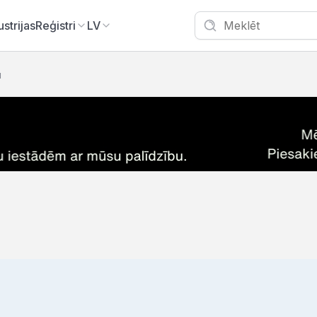
ustrijas
Reģistri
LV
u