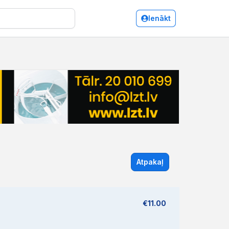
Ienākt
Atpakaļ
€11.00