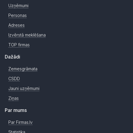
Uzņēmumi
Personas
Adreses
Izvērstā meklēšana
TOP firmas
Dažādi
Zemesgrāmata
CSDD
Jauni uzņēmumi
Ziņas
Par mums
Par Firmas.lv
Statistika