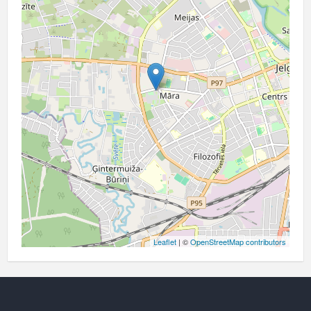
Leaflet
| ©
OpenStreetMap contributors