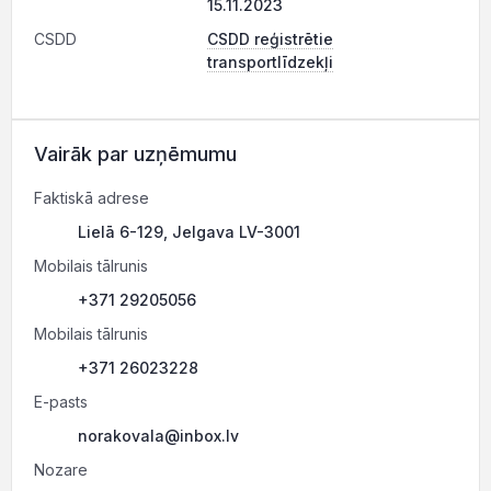
15.11.2023
CSDD
CSDD reģistrētie
transportlīdzekļi
Vairāk par uzņēmumu
Faktiskā adrese
Lielā 6-129, Jelgava LV-3001
Mobilais tālrunis
+371 29205056
Mobilais tālrunis
+371 26023228
E-pasts
norakovala@inbox.lv
Nozare