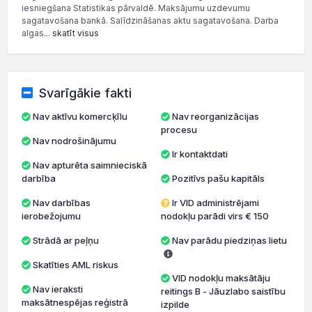
iesniegšana Statistikas pārvaldē. Maksājumu uzdevumu
sagatavošana bankā. Salīdzināšanas aktu sagatavošana. Darba
algas...
skatīt visus
Svarīgākie fakti
Nav aktīvu komercķīlu
Nav reorganizācijas
procesu
Nav nodrošinājumu
Ir kontaktdati
Nav apturēta saimnieciskā
darbība
Pozitīvs pašu kapitāls
Nav darbības
Ir VID administrējami
ierobežojumu
nodokļu parādi virs € 150
Strādā ar peļņu
Nav parādu piedziņas lietu
Skatīties AML riskus
VID nodokļu maksātāju
Nav ieraksti
reitings B - Jāuzlabo saistību
maksātnespējas reģistrā
izpilde