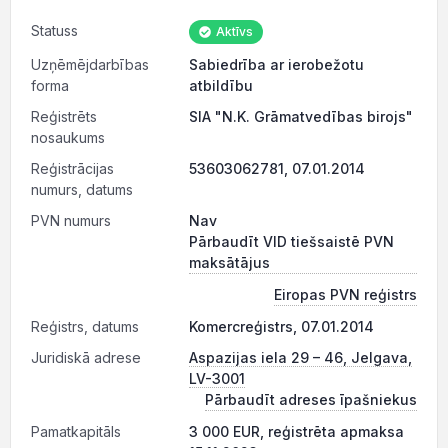
Statuss
Aktīvs
Uzņēmējdarbības
Sabiedrība ar ierobežotu
forma
atbildību
Reģistrēts
SIA "N.K. Grāmatvedības birojs"
nosaukums
Reģistrācijas
53603062781, 07.01.2014
numurs, datums
PVN numurs
Nav
Pārbaudīt VID tiešsaistē PVN
maksātājus
Eiropas PVN reģistrs
Reģistrs, datums
Komercreģistrs, 07.01.2014
Juridiskā adrese
Aspazijas iela 29 – 46, Jelgava,
LV-3001
Pārbaudīt adreses īpašniekus
Pamatkapitāls
3 000 EUR, reģistrēta apmaksa