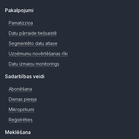
Pakalpojumi
Pamatizziņa
Datu pārraide tiešsaistē
Segmentēto datu atlase
Uzņēmumu novērtēšanas rīki
Datu izmaiņu monitorings
Sadarbības veidi
Abonēšana
Dienas pieeja
Mikropirkumi
Reģistrēties
Meklēšana