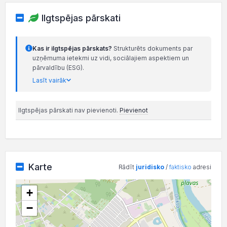
Ilgtspējas pārskati
Kas ir ilgtspējas pārskats?
Strukturēts dokuments par
uzņēmuma ietekmi uz vidi, sociālajiem aspektiem un
pārvaldību (ESG).
Lasīt vairāk
Ilgtspējas pārskati nav pievienoti.
Pievienot
Karte
Rādīt
juridisko
/
faktisko
adresi
+
−