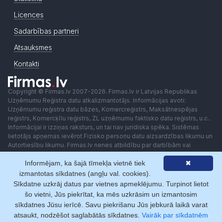
Licences
Sadarbības partneri
Atsauksmes
Kontakti
Copyright © Firmas.lv 2007-2026. Firmas.lv ir Latvijas Republikas
Uzņēmumu Reģistra datu atkalizmantotājs. Informācijas avoti:
Uzņēmumu reģistra datu bāzes, Komercreģistrs, Maksātnespējas
reģistrs, Komercķīlu reģistrs, ZL uzņēmumu faktisko datu reģistrs, u.c..
Informācijai ir izziņas raksturs, un tai nav juridiska spēka. Sistēmas
lietotājs apņemas ievērot Fizisko personu datu aizsardzības likumu un
Autortiesību likumu. Firmas.lv nenes atbildību par darbībām vai
lēmumiem, kas balstīti uz saņemto pakalpojumu. Lietotājam aizliegts
Informējam, ka šajā tīmekļa vietnē tiek
✖
izmantot jebkādas automatizētas sistēmas vai iekārtas (robotus)
piekļuvei sistēmai bez rakstiskas saskaņošanas ar Firmas.lv. Galvenā
izmantotas sīkdatnes (angļu val. cookies).
redaktore: Ingūna Pempere.
Sīkdatne uzkrāj datus par vietnes apmeklējumu. Turpinot lietot
Lietošanas noteikumi
Privātuma politika
Norēķini ar
šo vietni, Jūs piekrītat, ka mēs uzkrāsim un izmantosim
sīkdatnes Jūsu ierīcē. Savu piekrišanu Jūs jebkurā laikā varat
atsaukt, nodzēšot saglabātās sīkdatnes.
Vairāk par sīkdatnēm