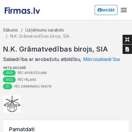
Ienākt
Sākums
Uzņēmumu saraksts
N.K. Grāmatvedības birojs, SIA
N.K. Grāmatvedības birojs, SIA
Sabiedrība ar ierobežotu atbildību,
Mikrosabiedrība
VIETA NOZARĒ
663
PĒC APGROZĪJUMA
882
PĒC PEĻŅAS
31
PĒC DARBINIEKU SKAITA
Pamatdati