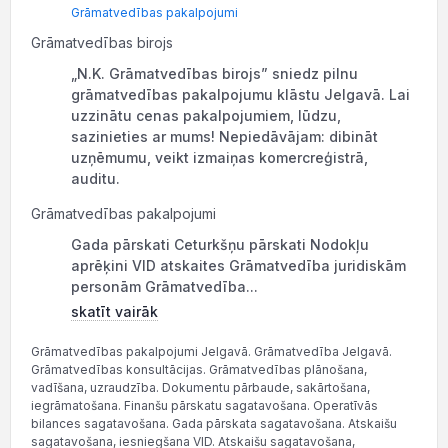
Grāmatvedības pakalpojumi
Grāmatvedības birojs
„N.K. Grāmatvedības birojs” sniedz pilnu
grāmatvedības pakalpojumu klāstu Jelgavā. Lai
uzzinātu cenas pakalpojumiem, lūdzu,
sazinieties ar mums! Nepiedāvājam: dibināt
uzņēmumu, veikt izmaiņas komercreģistrā,
auditu.
Grāmatvedības pakalpojumi
Gada pārskati Ceturkšņu pārskati Nodokļu
aprēķini VID atskaites Grāmatvedība juridiskām
personām Grāmatvedība...
skatīt vairāk
Grāmatvedības pakalpojumi Jelgavā. Grāmatvedība Jelgavā.
Grāmatvedības konsultācijas. Grāmatvedības plānošana,
vadīšana, uzraudzība. Dokumentu pārbaude, sakārtošana,
iegrāmatošana. Finanšu pārskatu sagatavošana. Operatīvās
bilances sagatavošana. Gada pārskata sagatavošana. Atskaišu
sagatavošana, iesniegšana VID. Atskaišu sagatavošana,