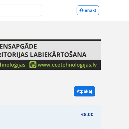
Ienākt
Atpakaļ
€8.00