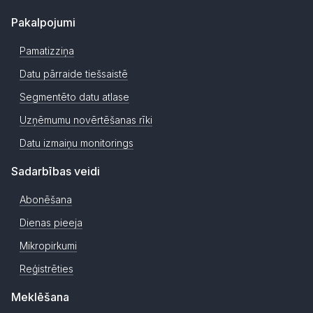
Pakalpojumi
Pamatizziņa
Datu pārraide tiešsaistē
Segmentēto datu atlase
Uzņēmumu novērtēšanas rīki
Datu izmaiņu monitorings
Sadarbības veidi
Abonēšana
Dienas pieeja
Mikropirkumi
Reģistrēties
Meklēšana