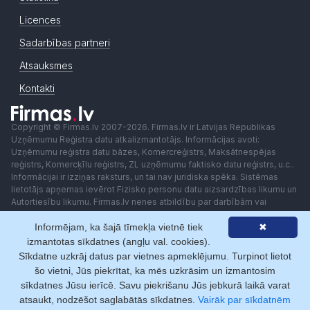
Licences
Sadarbības partneri
Atsauksmes
Kontakti
Copyright © Firmas.lv 2007-2026. Firmas.lv ir Latvijas Republikas
Uzņēmumu Reģistra datu atkalizmantotājs. Informācijas avoti:
Uzņēmumu reģistra datu bāzes, Komercreģistrs, Maksātnespējas
reģistrs, Komercķīlu reģistrs, ZL uzņēmumu faktisko datu reģistrs, u.c..
Informācijai ir izziņas raksturs, un tai nav juridiska spēka. Sistēmas
lietotājs apņemas ievērot Fizisko personu datu aizsardzības likumu un
Autortiesību likumu. Firmas.lv nenes atbildību par darbībām vai
lēmumiem, kas balstīti uz saņemto pakalpojumu. Lietotājam aizliegts
Informējam, ka šajā tīmekļa vietnē tiek
✖
izmantot jebkādas automatizētas sistēmas vai iekārtas (robotus)
piekļuvei sistēmai bez rakstiskas saskaņošanas ar Firmas.lv. Galvenā
izmantotas sīkdatnes (angļu val. cookies).
redaktore: Ingūna Pempere.
Sīkdatne uzkrāj datus par vietnes apmeklējumu. Turpinot lietot
Lietošanas noteikumi
Privātuma politika
Norēķini ar
šo vietni, Jūs piekrītat, ka mēs uzkrāsim un izmantosim
sīkdatnes Jūsu ierīcē. Savu piekrišanu Jūs jebkurā laikā varat
atsaukt, nodzēšot saglabātās sīkdatnes.
Vairāk par sīkdatnēm