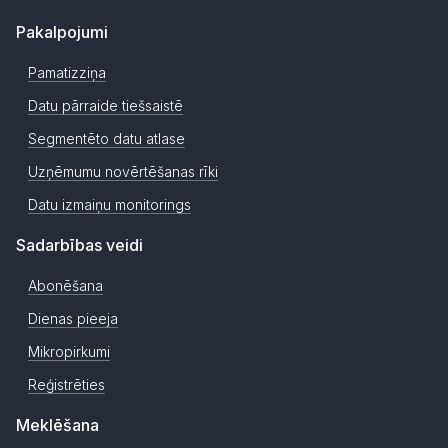
Pakalpojumi
Pamatizziņa
Datu pārraide tiešsaistē
Segmentēto datu atlase
Uzņēmumu novērtēšanas rīki
Datu izmaiņu monitorings
Sadarbības veidi
Abonēšana
Dienas pieeja
Mikropirkumi
Reģistrēties
Meklēšana