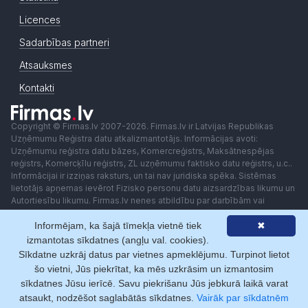
Licences
Sadarbības partneri
Atsauksmes
Kontakti
Copyright © Firmas.lv 2007-2026. Firmas.lv ir Latvijas Republikas
Uzņēmumu Reģistra datu atkalizmantotājs. Informācijas avoti:
Uzņēmumu reģistra datu bāzes, Komercreģistrs, Maksātnespējas
reģistrs, Komercķīlu reģistrs, ZL uzņēmumu faktisko datu reģistrs, u.c..
Informācijai ir izziņas raksturs, un tai nav juridiska spēka. Sistēmas
lietotājs apņemas ievērot Fizisko personu datu aizsardzības likumu un
Autortiesību likumu. Firmas.lv nenes atbildību par darbībām vai
lēmumiem, kas balstīti uz saņemto pakalpojumu. Lietotājam aizliegts
Informējam, ka šajā tīmekļa vietnē tiek
✖
izmantot jebkādas automatizētas sistēmas vai iekārtas (robotus)
piekļuvei sistēmai bez rakstiskas saskaņošanas ar Firmas.lv. Galvenā
izmantotas sīkdatnes (angļu val. cookies).
redaktore: Ingūna Pempere.
Sīkdatne uzkrāj datus par vietnes apmeklējumu. Turpinot lietot
Lietošanas noteikumi
Privātuma politika
Norēķini ar
šo vietni, Jūs piekrītat, ka mēs uzkrāsim un izmantosim
sīkdatnes Jūsu ierīcē. Savu piekrišanu Jūs jebkurā laikā varat
atsaukt, nodzēšot saglabātās sīkdatnes.
Vairāk par sīkdatnēm