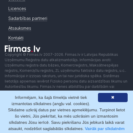
Licences
Sadarbības partneri
Atsauksmes
Kontakti
Copyright © Firmas.lv 2007-2026. Firmas.lv ir Latvijas Republikas
Uzņēmumu Reģistra datu atkalizmantotājs. Informācijas avoti:
Uzņēmumu reģistra datu bāzes, Komercreģistrs, Maksātnespējas
reģistrs, Komercķīlu reģistrs, ZL uzņēmumu faktisko datu reģistrs, u.c..
Informācijai ir izziņas raksturs, un tai nav juridiska spēka. Sistēmas
lietotājs apņemas ievērot Fizisko personu datu aizsardzības likumu un
Autortiesību likumu. Firmas.lv nenes atbildību par darbībām vai
lēmumiem, kas balstīti uz saņemto pakalpojumu. Lietotājam aizliegts
Informējam, ka šajā tīmekļa vietnē tiek
✖
izmantot jebkādas automatizētas sistēmas vai iekārtas (robotus)
piekļuvei sistēmai bez rakstiskas saskaņošanas ar Firmas.lv. Galvenā
izmantotas sīkdatnes (angļu val. cookies).
redaktore: Ingūna Pempere.
Sīkdatne uzkrāj datus par vietnes apmeklējumu. Turpinot lietot
Lietošanas noteikumi
Privātuma politika
Norēķini ar
šo vietni, Jūs piekrītat, ka mēs uzkrāsim un izmantosim
sīkdatnes Jūsu ierīcē. Savu piekrišanu Jūs jebkurā laikā varat
atsaukt, nodzēšot saglabātās sīkdatnes.
Vairāk par sīkdatnēm