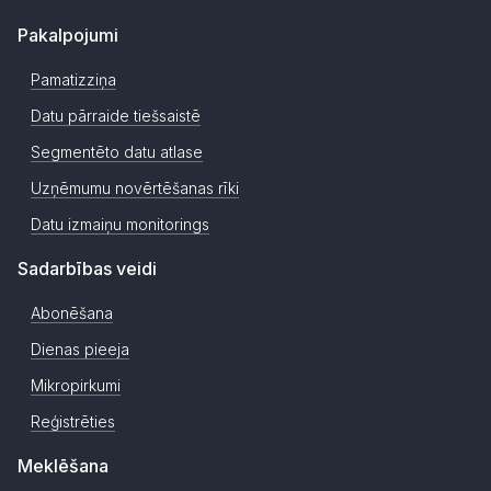
Pakalpojumi
Pamatizziņa
Datu pārraide tiešsaistē
Segmentēto datu atlase
Uzņēmumu novērtēšanas rīki
Datu izmaiņu monitorings
Sadarbības veidi
Abonēšana
Dienas pieeja
Mikropirkumi
Reģistrēties
Meklēšana