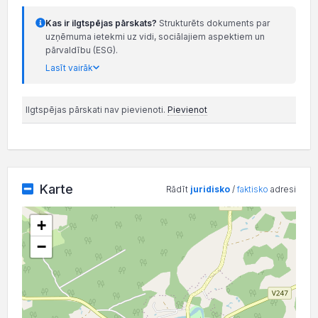
Kas ir ilgtspējas pārskats?
Strukturēts dokuments par
uzņēmuma ietekmi uz vidi, sociālajiem aspektiem un
pārvaldību (ESG).
Lasīt vairāk
Ilgtspējas pārskati nav pievienoti.
Pievienot
Karte
Rādīt
juridisko
/
faktisko
adresi
+
−