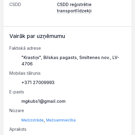
CSDD
CSDD reģistrētie
transportlīdzekļi
Vairāk par uzņēmumu
Faktiskā adrese
"Krastiņi", Bilskas pagasts, Smiltenes nov., LV-
4706
Mobilais tālrunis
+371 27009993
E-pasts
mgkubs1@gmail.com
Nozare
,
Mežizstrāde
Mežsaimniecība
Apraksts