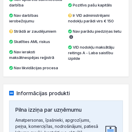
darbība
Pozitīvs pašu kapitāls
Nav darbības
Ir VID administrējami
ierobežojumu
nodokļu parādi virs € 150
Strādā ar zaudējumiem
Nav parādu piedziņas lietu
Skatīties AML riskus
VID nodokļu maksātāju
Nav ieraksti
reitings A - Laba saistību
maksātnespējas reģistrā
izpilde
Nav likvidācijas procesa
Informācijas produkti
Pilna izziņa par uzņēmumu
Amatpersonas, īpašnieki, apgrozījums,
peļņa, komercķīlas, nodrošinājumi, patiesā