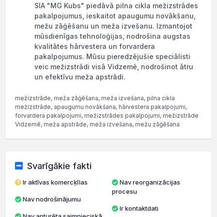
SIA "MG Kubs" piedāvā pilna cikla mežizstrādes
pakalpojumus, ieskaitot apaugumu novākšanu,
mežu zāģēšanu un meža izvešanu. Izmantojot
mūsdienīgas tehnoloģijas, nodrošina augstas
kvalitātes hārvestera un forvardera
pakalpojumus. Mūsu pieredzējušie speciālisti
veic mežizstrādi visā Vidzemē, nodrošinot ātru
un efektīvu meža apstrādi.
mežizstrāde, meža zāģēšana, meža izvešana, pilna cikla
mežizstrāde, apaugumu novākšana, hārvestera pakalpojumi,
forvardera pakalpojumi, mežizstrādes pakalpojumi, mežizstrāde
Vidzemē, meža apstrāde, meža izvešana, mežu zāģēšana
Svarīgākie fakti
Ir aktīvas komercķīlas
Nav reorganizācijas
procesu
Nav nodrošinājumu
Ir kontaktdati
Nav apturēta saimnieciskā