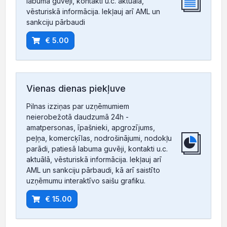
labuma guvēji, kontakti u.c. aktuālā,
vēsturiskā informācija. Iekļauj arī AML un
sankciju pārbaudi
€ 5.00
Vienas dienas piekļuve
Pilnas izziņas par uzņēmumiem
neierobežotā daudzumā 24h -
amatpersonas, īpašnieki, apgrozījums,
peļņa, komercķīlas, nodrošinājumi, nodokļu
parādi, patiesā labuma guvēji, kontakti u.c.
aktuālā, vēsturiskā informācija. Iekļauj arī
AML un sankciju pārbaudi, kā arī saistīto
uzņēmumu interaktīvo saišu grafiku.
€ 15.00