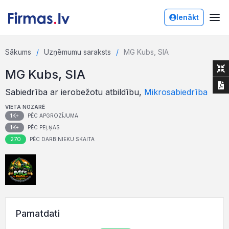
Ienākt
Sākums
Uzņēmumu saraksts
MG Kubs, SIA
MG Kubs, SIA
Sabiedrība ar ierobežotu atbildību,
Mikrosabiedrība
VIETA NOZARĒ
1K+
PĒC APGROZĪJUMA
1K+
PĒC PEĻŅAS
270
PĒC DARBINIEKU SKAITA
Pamatdati