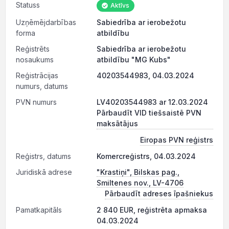
Statuss
Aktīvs
Uzņēmējdarbības
Sabiedrība ar ierobežotu
forma
atbildību
Reģistrēts
Sabiedrība ar ierobežotu
nosaukums
atbildību "MG Kubs"
Reģistrācijas
40203544983, 04.03.2024
numurs, datums
PVN numurs
LV40203544983 ar 12.03.2024
Pārbaudīt VID tiešsaistē PVN
maksātājus
Eiropas PVN reģistrs
Reģistrs, datums
Komercreģistrs, 04.03.2024
Juridiskā adrese
"Krastiņi", Bilskas pag.,
Smiltenes nov., LV-4706
Pārbaudīt adreses īpašniekus
Pamatkapitāls
2 840 EUR, reģistrēta apmaksa
04.03.2024