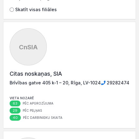
Skatīt visas filiāles
CnSIA
Citas noskaņas, SIA
Brīvības gatve 405 k-1 – 20, Rīga, LV-1024
29282474
VIETA NOZARĒ
63
PĒC APGROZĪJUMA
29
PĒC PEĻŅAS
40
PĒC DARBINIEKU SKAITA