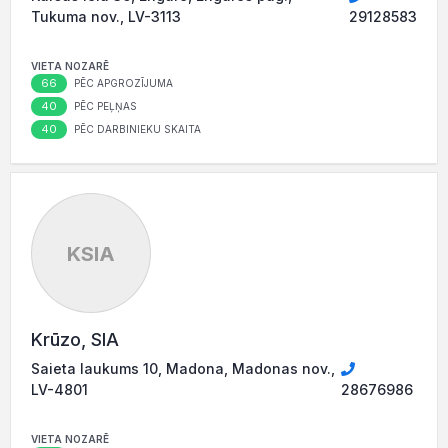
Tukuma nov., LV-3113
29128583
VIETA NOZARĒ
66
PĒC APGROZĪJUMA
40
PĒC PEĻŅAS
40
PĒC DARBINIEKU SKAITA
KSIA
Krūzo, SIA
Saieta laukums 10, Madona, Madonas nov.,
LV-4801
28676986
VIETA NOZARĒ