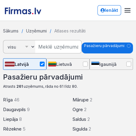
Ienākt
Sākums
Uzņēmumi
Atlases rezultāti
Pasažieru pārvadājumi
Latvijā
Lietuvā
Igaunijā
Pasažieru pārvadājumi
Atrasts
261
uzņēmums, rāda no 61 līdz 80.
Rīga
46
Mārupe
2
Daugavpils
9
Ogre
2
Liepāja
8
Saldus
2
Rēzekne
5
Sigulda
2