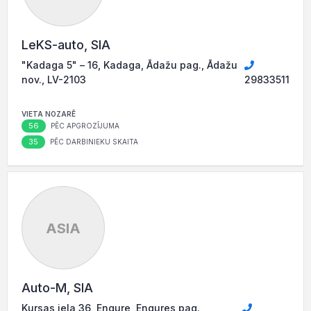
LeKS-auto, SIA
"Kadaga 5" – 16, Kadaga, Ādažu pag., Ādažu
nov., LV-2103
29833511
VIETA NOZARĒ
56
PĒC APGROZĪJUMA
35
PĒC DARBINIEKU SKAITA
ASIA
Auto-M, SIA
Kursas iela 36, Engure, Engures pag.,