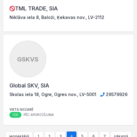
TML TRADE, SIA
Niklāva iela 8, Baloži, Ķekavas nov., LV-2112
GSKVS
Global SKV, SIA
Skolas iela 18, Ogre, Ogres nov., LV-5001
29579926
VIETA NOZARĒ
128
PĒC APGROZĪJUMA
iepriekšējā
1
2
3
4
5
6
7
nākamā