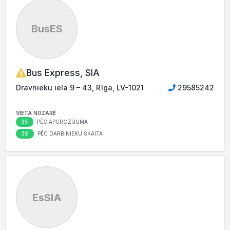
BusES
Bus Express, SIA
Dravnieku iela 9 – 43, Rīga, LV-1021
29585242
VIETA NOZARĒ
35
PĒC APGROZĪJUMA
38
PĒC DARBINIEKU SKAITA
EsSIA