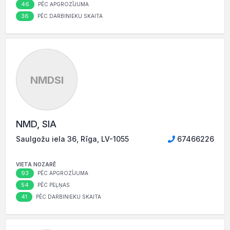
46
PĒC APGROZĪJUMA
36
PĒC DARBINIEKU SKAITA
NMDSI
NMD, SIA
Saulgožu iela 36, Rīga, LV-1055
67466226
VIETA NOZARĒ
93
PĒC APGROZĪJUMA
54
PĒC PEĻŅAS
41
PĒC DARBINIEKU SKAITA