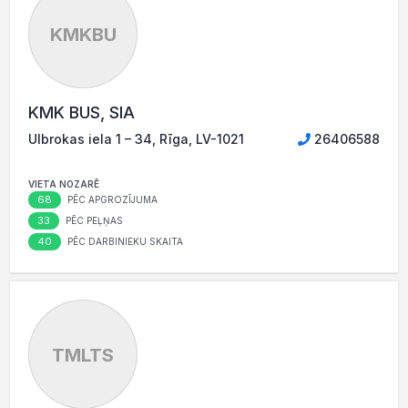
KMKBU
KMK BUS, SIA
Ulbrokas iela 1 – 34, Rīga, LV-1021
26406588
VIETA NOZARĒ
68
PĒC APGROZĪJUMA
33
PĒC PEĻŅAS
40
PĒC DARBINIEKU SKAITA
TMLTS