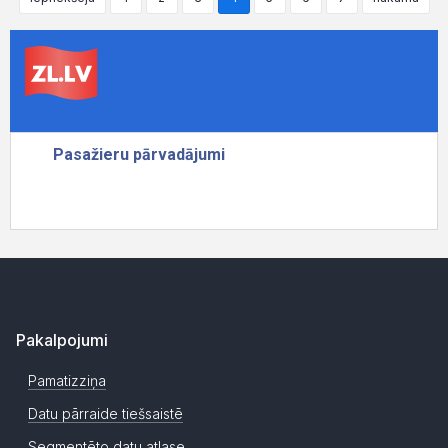
Pakalpojumi
Pamatizziņa
Datu pārraide tiešsaistē
Segmentēto datu atlase