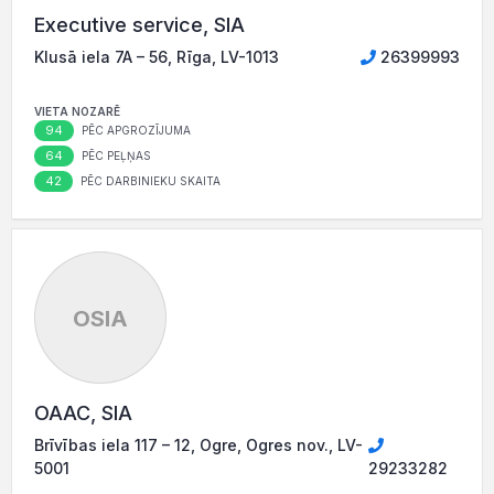
Executive service, SIA
Klusā iela 7A – 56, Rīga, LV-1013
26399993
VIETA NOZARĒ
94
PĒC APGROZĪJUMA
64
PĒC PEĻŅAS
42
PĒC DARBINIEKU SKAITA
OSIA
OAAC, SIA
Brīvības iela 117 – 12, Ogre, Ogres nov., LV-
5001
29233282