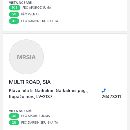
VIETA NOZARĒ
103
PĒC APGROZĪJUMA
59
PĒC PEĻŅAS
42
PĒC DARBINIEKU SKAITA
MRSIA
MULTI ROAD, SIA
Kļavu iela 5, Garkalne, Garkalnes pag.,
Ropažu nov., LV-2137
26473311
VIETA NOZARĒ
36
PĒC APGROZĪJUMA
28
PĒC DARBINIEKU SKAITA