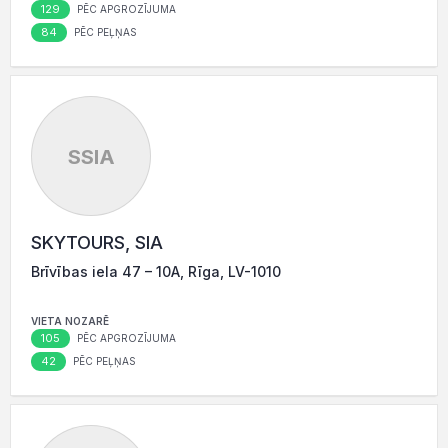
129
PĒC APGROZĪJUMA
84
PĒC PEĻŅAS
SSIA
SKYTOURS, SIA
Brīvības iela 47 – 10A, Rīga, LV-1010
VIETA NOZARĒ
105
PĒC APGROZĪJUMA
42
PĒC PEĻŅAS