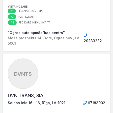
VIETA NOZARĒ
81
PĒC APGROZĪJUMA
72
PĒC PEĻŅAS
42
PĒC DARBINIEKU SKAITA
"Ogres auto apmācības centrs"
Meža prospekts 14, Ogre, Ogres nov., LV-
29233282
5001
DVNTS
DVN TRANS, SIA
Salnas iela 16 – 16, Rīga, LV-1021
67183902