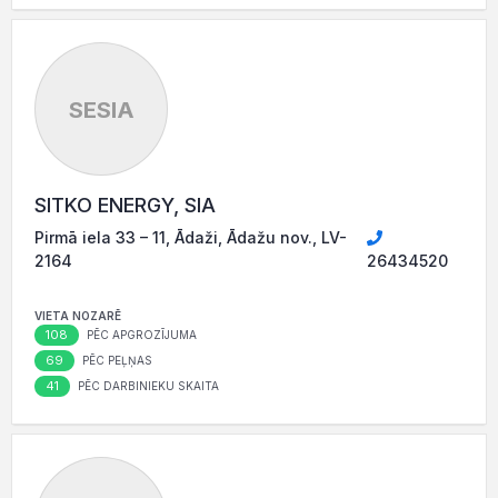
SESIA
SITKO ENERGY, SIA
Pirmā iela 33 – 11, Ādaži, Ādažu nov., LV-
2164
26434520
VIETA NOZARĒ
108
PĒC APGROZĪJUMA
69
PĒC PEĻŅAS
41
PĒC DARBINIEKU SKAITA