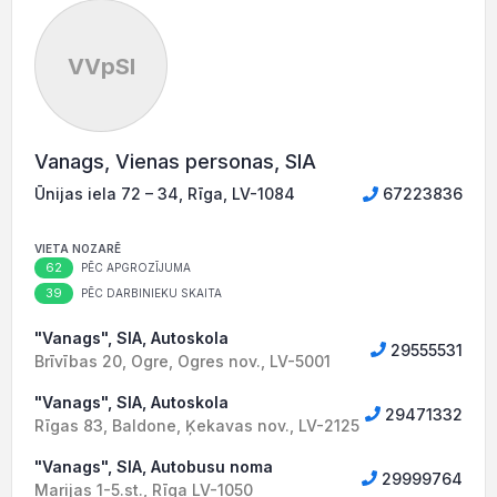
VVpSI
Vanags, Vienas personas, SIA
Ūnijas iela 72 – 34, Rīga, LV-1084
67223836
VIETA NOZARĒ
62
PĒC APGROZĪJUMA
39
PĒC DARBINIEKU SKAITA
"Vanags", SIA, Autoskola
29555531
Brīvības 20, Ogre, Ogres nov., LV-5001
"Vanags", SIA, Autoskola
29471332
Rīgas 83, Baldone, Ķekavas nov., LV-2125
"Vanags", SIA, Autobusu noma
29999764
Marijas 1-5.st., Rīga LV-1050