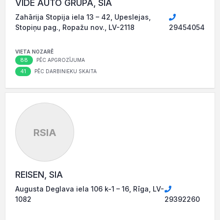
VIDE AUTO GRUPA, SIA
Zahārija Stopija iela 13 – 42, Upeslejas,
Stopiņu pag., Ropažu nov., LV-2118
29454054
VIETA NOZARĒ
88
PĒC APGROZĪJUMA
41
PĒC DARBINIEKU SKAITA
RSIA
REISEN, SIA
Augusta Deglava iela 106 k-1 – 16, Rīga, LV-
1082
29392260