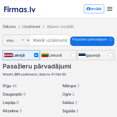
Ienākt
Sākums
Uzņēmumi
Atlases rezultāti
Pasažieru pārvadājumi
Latvijā
Lietuvā
Igaunijā
Pasažieru pārvadājumi
Atrasts
261
uzņēmums, rāda no 41 līdz 60.
Rīga
46
Mārupe
2
Daugavpils
9
Ogre
2
Liepāja
8
Saldus
2
Rēzekne
5
Sigulda
2