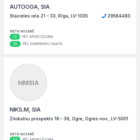
AUTOOGA, SIA
Staiceles iela 21 – 33, Rīga, LV-1035
29584483
VIETA NOZARĒ
72
PĒC APGROZĪJUMA
38
PĒC DARBINIEKU SKAITA
NMSIA
NIKS.M, SIA
Zilokalnu prospekts 18 – 36, Ogre, Ogres nov., LV-5001
VIETA NOZARĒ
117
PĒC APGROZĪJUMA