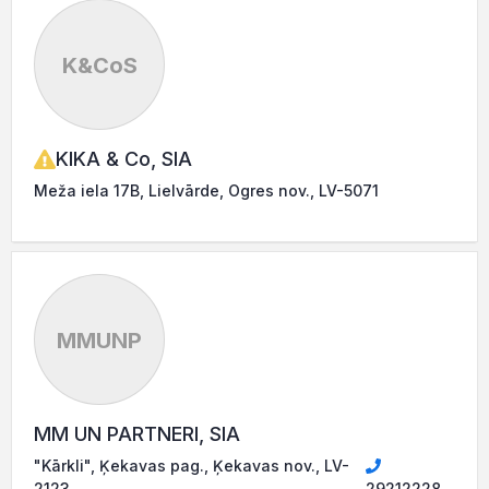
K&CoS
KIKA & Co, SIA
Meža iela 17B, Lielvārde, Ogres nov., LV-5071
MMUNP
MM UN PARTNERI, SIA
"Kārkli", Ķekavas pag., Ķekavas nov., LV-
2123
29212228