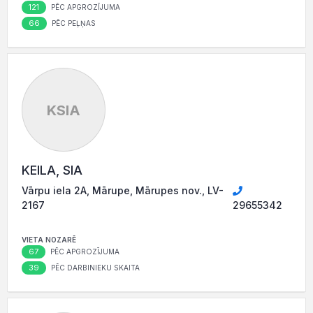
121
PĒC APGROZĪJUMA
66
PĒC PEĻŅAS
KSIA
KEILA, SIA
Vārpu iela 2A, Mārupe, Mārupes nov., LV-
2167
29655342
VIETA NOZARĒ
67
PĒC APGROZĪJUMA
39
PĒC DARBINIEKU SKAITA