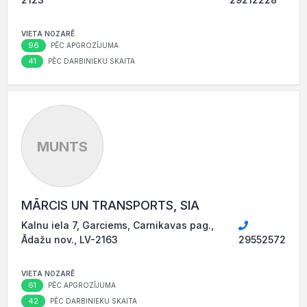
VIETA NOZARĒ
96
PĒC APGROZĪJUMA
41
PĒC DARBINIEKU SKAITA
MUNTS
MĀRCIS UN TRANSPORTS, SIA
Kalnu iela 7, Garciems, Carnikavas pag.,
Ādažu nov., LV-2163
29552572
VIETA NOZARĒ
61
PĒC APGROZĪJUMA
42
PĒC DARBINIEKU SKAITA