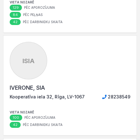
VIETA NOZARĒ
129
PĒC APGROZĪJUMA
84
PĒC PEĻŅAS
42
PĒC DARBINIEKU SKAITA
ISIA
IVERONE, SIA
Kooperatīva iela 32, Rīga, LV-1067
28238549
VIETA NOZARĒ
100
PĒC APGROZĪJUMA
42
PĒC DARBINIEKU SKAITA