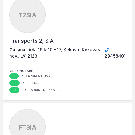
T2SIA
Transports 2, SIA
Gaismas iela 19 k-10 – 17, Ķekava, Ķekavas
nov., LV-2123
29458401
VIETA NOZARĒ
31
PĒC APGROZĪJUMA
52
PĒC PEĻŅAS
27
PĒC DARBINIEKU SKAITA
FTSIA