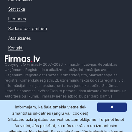
Statistika
Licences
Sadarbības partneri
Atsauksmes
Kontakti
Copyright © Firmas.lv 2007-2026. Firmas.lv ir Latvijas Republikas
Uzņēmumu Reģistra datu atkalizmantotājs. Informācijas avoti:
Uzņēmumu reģistra datu bāzes, Komercreģistrs, Maksātnespējas
reģistrs, Komercķīlu reģistrs, ZL uzņēmumu faktisko datu reģistrs, u.c..
Informācijai ir izziņas raksturs, un tai nav juridiska spēka. Sistēmas
lietotājs apņemas ievērot Fizisko personu datu aizsardzības likumu un
Autortiesību likumu. Firmas.lv nenes atbildību par darbībām vai
lēmumiem, kas balstīti uz saņemto pakalpojumu. Lietotājam aizliegts
Informējam, ka šajā tīmekļa vietnē tiek
✖
izmantot jebkādas automatizētas sistēmas vai iekārtas (robotus)
piekļuvei sistēmai bez rakstiskas saskaņošanas ar Firmas.lv. Galvenā
izmantotas sīkdatnes (angļu val. cookies).
redaktore: Ingūna Pempere.
Sīkdatne uzkrāj datus par vietnes apmeklējumu. Turpinot lietot
Lietošanas noteikumi
Privātuma politika
Norēķini ar
šo vietni, Jūs piekrītat, ka mēs uzkrāsim un izmantosim
sīkdatnes Jūsu ierīcē. Savu piekrišanu Jūs jebkurā laikā varat