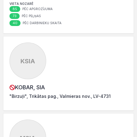
VIETA NOZARĒ
85
PĒC APGROZĪJUMA
73
PĒC PEĻŅAS
40
PĒC DARBINIEKU SKAITA
KSIA
KOBAR, SIA
"Birzuļi", Trikātas pag., Valmieras nov., LV-4731