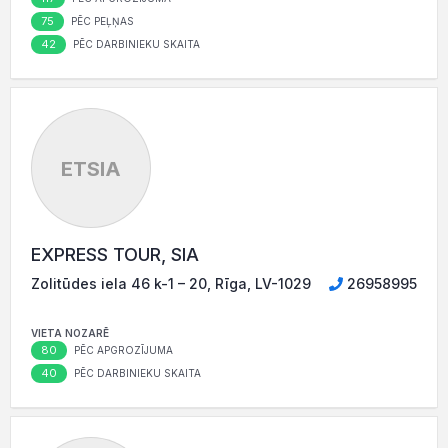
75
PĒC PEĻŅAS
42
PĒC DARBINIEKU SKAITA
ETSIA
EXPRESS TOUR, SIA
Zolitūdes iela 46 k-1 – 20, Rīga, LV-1029
26958995
VIETA NOZARĒ
80
PĒC APGROZĪJUMA
40
PĒC DARBINIEKU SKAITA