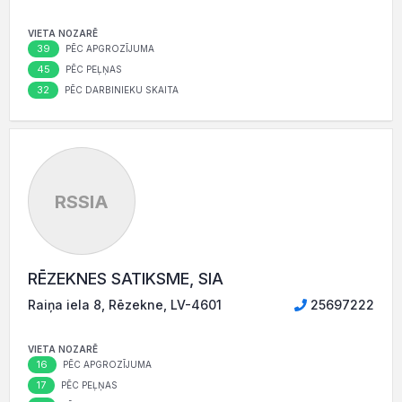
VIETA NOZARĒ
39
PĒC APGROZĪJUMA
45
PĒC PEĻŅAS
32
PĒC DARBINIEKU SKAITA
RSSIA
RĒZEKNES SATIKSME, SIA
Raiņa iela 8, Rēzekne, LV-4601
25697222
VIETA NOZARĒ
16
PĒC APGROZĪJUMA
17
PĒC PEĻŅAS