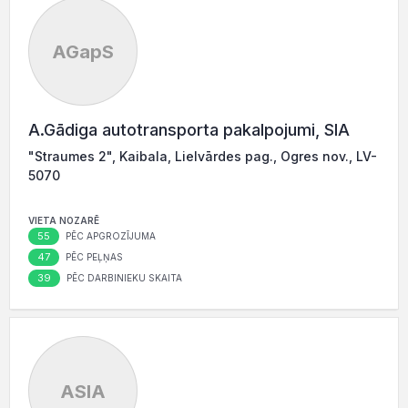
AGapS
A.Gādiga autotransporta pakalpojumi, SIA
"Straumes 2", Kaibala, Lielvārdes pag., Ogres nov., LV-
5070
VIETA NOZARĒ
55
PĒC APGROZĪJUMA
47
PĒC PEĻŅAS
39
PĒC DARBINIEKU SKAITA
ASIA