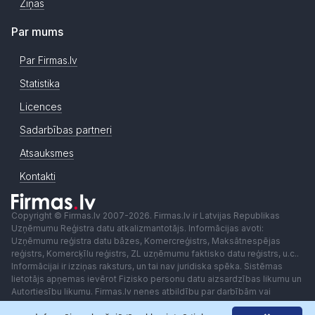
Ziņas
Par mums
Par Firmas.lv
Statistika
Licences
Sadarbības partneri
Atsauksmes
Kontakti
Copyright © Firmas.lv 2007-2026. Firmas.lv ir Latvijas Republikas
Uzņēmumu Reģistra datu atkalizmantotājs. Informācijas avoti:
Uzņēmumu reģistra datu bāzes, Komercreģistrs, Maksātnespējas
reģistrs, Komercķīlu reģistrs, ZL uzņēmumu faktisko datu reģistrs, u.c..
Informācijai ir izziņas raksturs, un tai nav juridiska spēka. Sistēmas
lietotājs apņemas ievērot Fizisko personu datu aizsardzības likumu un
Autortiesību likumu. Firmas.lv nenes atbildību par darbībām vai
lēmumiem, kas balstīti uz saņemto pakalpojumu. Lietotājam aizliegts