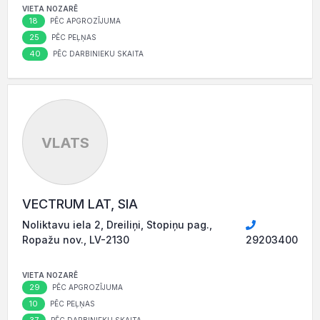
VIETA NOZARĒ
18
PĒC APGROZĪJUMA
25
PĒC PEĻŅAS
40
PĒC DARBINIEKU SKAITA
VLATS
VECTRUM LAT, SIA
Noliktavu iela 2, Dreiliņi, Stopiņu pag.,
Ropažu nov., LV-2130
29203400
VIETA NOZARĒ
29
PĒC APGROZĪJUMA
10
PĒC PEĻŅAS