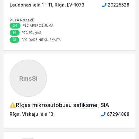
Ļaudonas iela 1 – 11, Rīga, LV-1073
29225528
VIETA NOZARĒ
24
PĒC APGROZĪJUMA
14
PĒC PEĻŅAS
31
PĒC DARBINIEKU SKAITA
RmsSI
Rīgas mikroautobusu satiksme, SIA
Rīga, Viskaļu iela 13
67294888