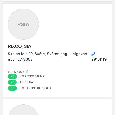
RSIA
RIXCO, SIA
Skolas iela 10, Svēte, Svētes pag., Jelgavas
nov., LV-3008
29151119
VIETA NOZARĒ
28
PĒC APGROZĪJUMA
23
PĒC PEĻŅAS
30
PĒC DARBINIEKU SKAITA