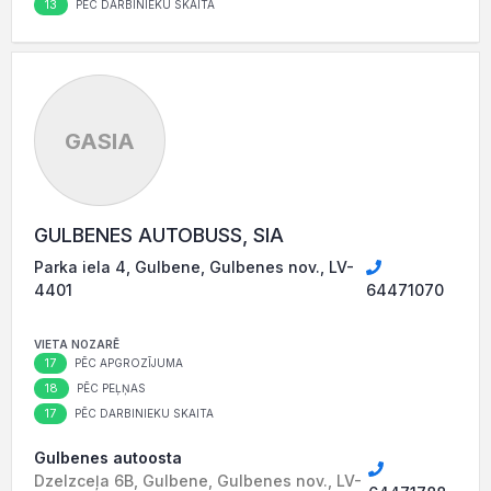
13
PĒC DARBINIEKU SKAITA
GASIA
GULBENES AUTOBUSS, SIA
Parka iela 4, Gulbene, Gulbenes nov., LV-
4401
64471070
VIETA NOZARĒ
17
PĒC APGROZĪJUMA
18
PĒC PEĻŅAS
17
PĒC DARBINIEKU SKAITA
Gulbenes autoosta
Dzelzceļa 6B, Gulbene, Gulbenes nov., LV-