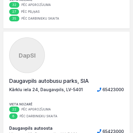
32
PĒC APGROZĪJUMA
27
PĒC PEĻŅAS
35
PĒC DARBINIEKU SKAITA
DapSI
Daugavpils autobusu parks, SIA
Kārklu iela 24, Daugavpils, LV-5401
65423000
VIETA NOZARĒ
22
PĒC APGROZĪJUMA
8
PĒC DARBINIEKU SKAITA
Daugavpils autoosta
65423000