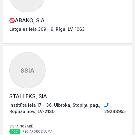
ABAKO, SIA
Latgales iela 309 – 9, Rīga, LV-1063
SSIA
STALLEKS, SIA
Institūta iela 17 – 36, Ulbroka, Stopiņu pag.,
Ropažu nov., LV-2130
29243955
VIETA NOZARĒ
127
PĒC APGROZĪJUMA