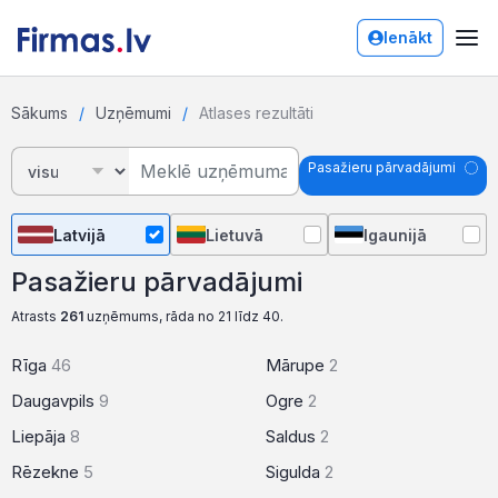
Ienākt
Sākums
Uzņēmumi
Atlases rezultāti
Pasažieru pārvadājumi
Latvijā
Lietuvā
Igaunijā
Pasažieru pārvadājumi
Atrasts
261
uzņēmums, rāda no 21 līdz 40.
Rīga
46
Mārupe
2
Daugavpils
9
Ogre
2
Liepāja
8
Saldus
2
Rēzekne
5
Sigulda
2