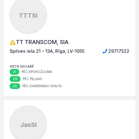
TTTSI
TT TRANSCOM, SIA
Spilves iela 21 – 13A, Rīga, LV-1055
29717522
VIETA NOZARĒ
21
PĒC APGROZĪJUMA
26
PĒC PEĻŅAS
25
PĒC DARBINIEKU SKAITA
JasSI