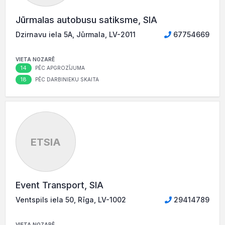
Jūrmalas autobusu satiksme, SIA
Dzirnavu iela 5A, Jūrmala, LV-2011
67754669
VIETA NOZARĒ
14
PĒC APGROZĪJUMA
18
PĒC DARBINIEKU SKAITA
ETSIA
Event Transport, SIA
Ventspils iela 50, Rīga, LV-1002
29414789
VIETA NOZARĒ