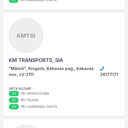
37
PĒC DARBINIEKU SKAITA
KMTSI
KM TRANSPORTS, SIA
"Mārsili", Krogsils, Ķekavas pag., Ķekavas
nov., LV-2111
26177171
VIETA NOZARĒ
30
PĒC APGROZĪJUMA
35
PĒC PEĻŅAS
29
PĒC DARBINIEKU SKAITA