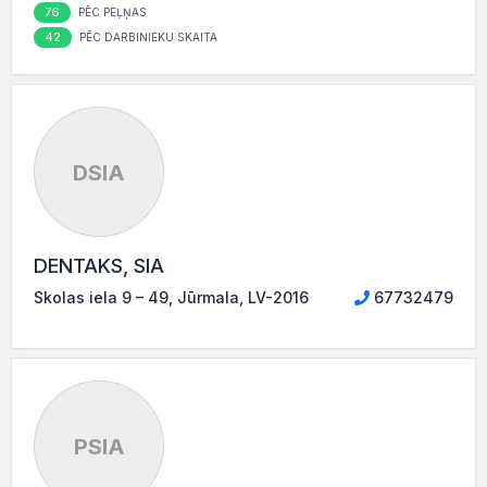
76
PĒC PEĻŅAS
42
PĒC DARBINIEKU SKAITA
DSIA
DENTAKS, SIA
Skolas iela 9 – 49, Jūrmala, LV-2016
67732479
PSIA