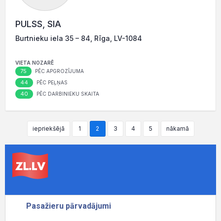
PULSS, SIA
Burtnieku iela 35 – 84, Rīga, LV-1084
VIETA NOZARĒ
75
PĒC APGROZĪJUMA
44
PĒC PEĻŅAS
40
PĒC DARBINIEKU SKAITA
iepriekšējā
1
2
3
4
5
nākamā