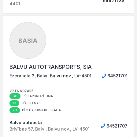
64471788
4401
BASIA
BALVU AUTOTRANSPORTS, SIA
Ezera iela 3, Balvi, Balvu nov., LV-4501
64521701
VIETA NOZARĒ
60
PĒC APGROZĪJUMA
19
PĒC PEĻŅAS
23
PĒC DARBINIEKU SKAITA
Balvu autoosta
64521707
Brīvības 57, Balvi, Balvu nov., LV-4501