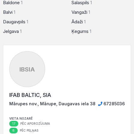
Baldone
1
Salaspils
1
Balvi
1
Vangaži
1
Daugavpils
1
Ādaži
1
Jelgava
1
Ķegums
1
IBSIA
IFAB BALTIC, SIA
Mārupes nov., Mārupe, Daugavas iela 38
67285036
VIETA NOZARĒ
17
PĒC APGROZĪJUMA
8
PĒC PEĻŅAS