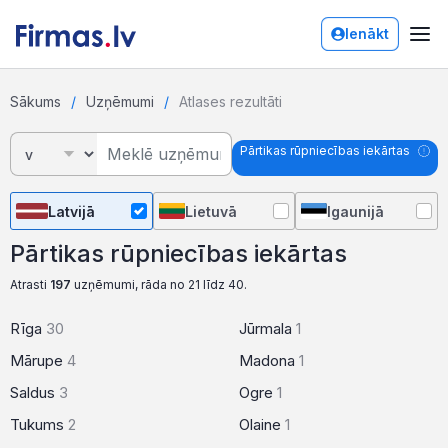
Ienākt
Sākums
Uzņēmumi
Atlases rezultāti
Pārtikas rūpniecības iekārtas
Latvijā
Lietuvā
Igaunijā
Pārtikas rūpniecības iekārtas
Atrasti
197
uzņēmumi, rāda no 21 līdz 40.
Rīga
30
Jūrmala
1
Mārupe
4
Madona
1
Saldus
3
Ogre
1
Tukums
2
Olaine
1