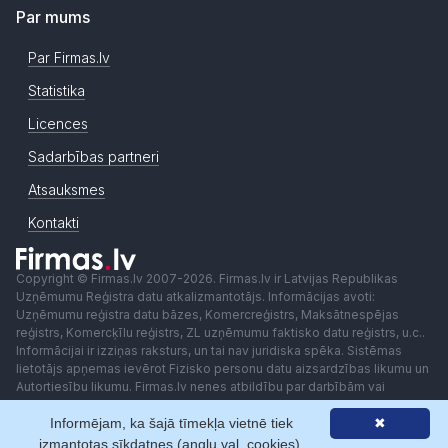
Par mums
Par Firmas.lv
Statistika
Licences
Sadarbības partneri
Atsauksmes
Kontakti
Copyright © Firmas.lv 2007-2026. Firmas.lv ir Latvijas Republikas
Uzņēmumu Reģistra datu atkalizmantotājs. Informācijas avoti:
Uzņēmumu reģistra datu bāzes, Komercreģistrs, Maksātnespējas
reģistrs, Komercķīlu reģistrs, ZL uzņēmumu faktisko datu reģistrs, u.c..
Informācijai ir izziņas raksturs, un tai nav juridiska spēka. Sistēmas
lietotājs apņemas ievērot Fizisko personu datu aizsardzības likumu un
Autortiesību likumu. Firmas.lv nenes atbildību par darbībām vai
lēmumiem, kas balstīti uz saņemto pakalpojumu. Lietotājam aizliegts
Informējam, ka šajā tīmekļa vietnē tiek
✖
izmantot jebkādas automatizētas sistēmas vai iekārtas (robotus)
piekļuvei sistēmai bez rakstiskas saskaņošanas ar Firmas.lv. Galvenā
izmantotas sīkdatnes (angļu val. cookies).