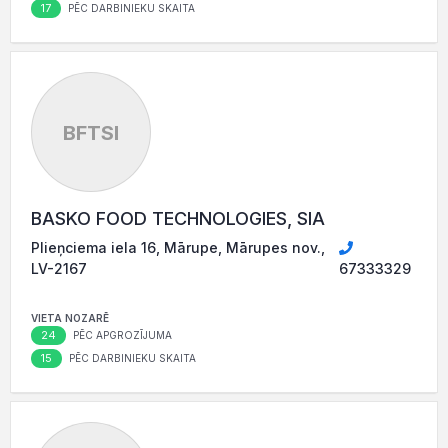
17
PĒC DARBINIEKU SKAITA
BFTSI
BASKO FOOD TECHNOLOGIES, SIA
Plieņciema iela 16, Mārupe, Mārupes nov.,
LV-2167
67333329
VIETA NOZARĒ
24
PĒC APGROZĪJUMA
15
PĒC DARBINIEKU SKAITA