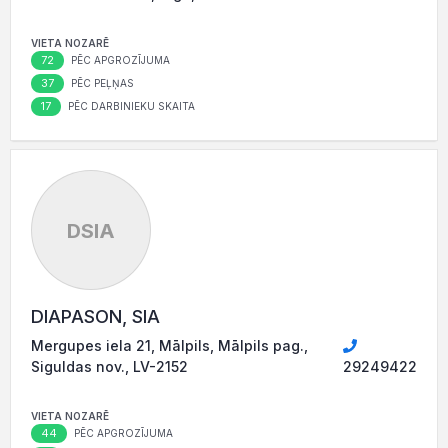
VIETA NOZARĒ
72
PĒC APGROZĪJUMA
37
PĒC PEĻŅAS
17
PĒC DARBINIEKU SKAITA
DSIA
DIAPASON, SIA
Mergupes iela 21, Mālpils, Mālpils pag.,
Siguldas nov., LV-2152
29249422
VIETA NOZARĒ
44
PĒC APGROZĪJUMA