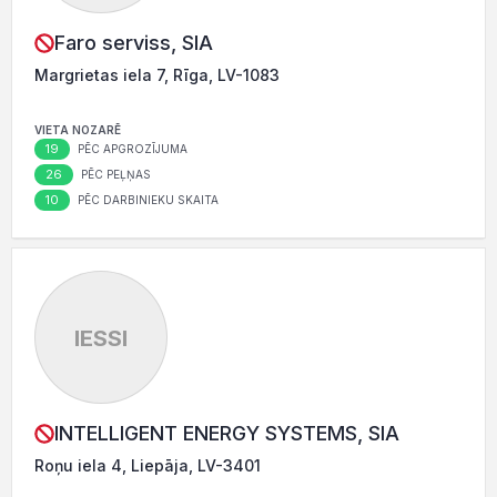
Faro serviss, SIA
Margrietas iela 7, Rīga, LV-1083
VIETA NOZARĒ
19
PĒC APGROZĪJUMA
26
PĒC PEĻŅAS
10
PĒC DARBINIEKU SKAITA
IESSI
INTELLIGENT ENERGY SYSTEMS, SIA
Roņu iela 4, Liepāja, LV-3401