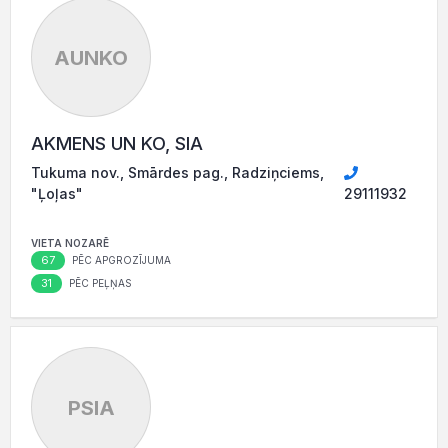
AUNKO
AKMENS UN KO, SIA
Tukuma nov., Smārdes pag., Radziņciems,
"Ļoļas"
29111932
VIETA NOZARĒ
67
PĒC APGROZĪJUMA
31
PĒC PEĻŅAS
PSIA