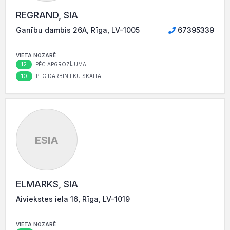
REGRAND, SIA
Ganību dambis 26A, Rīga, LV-1005
67395339
VIETA NOZARĒ
12
PĒC APGROZĪJUMA
10
PĒC DARBINIEKU SKAITA
ESIA
ELMARKS, SIA
Aiviekstes iela 16, Rīga, LV-1019
VIETA NOZARĒ