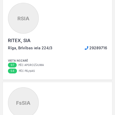
RSIA
RITEX, SIA
Rīga, Brīvības iela 224/3
29289716
VIETA NOZARĒ
97
PĒC APGROZĪJUMA
54
PĒC PEĻŅAS
FsSIA