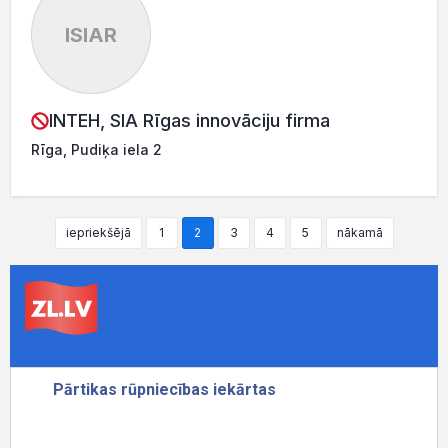
ISIAR
INTEH, SIA Rīgas innovāciju firma
Rīga, Pudiķa iela 2
iepriekšējā
1
2
3
4
5
nākamā