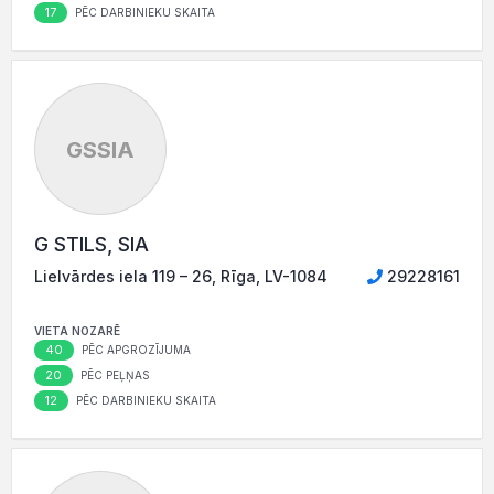
17
PĒC DARBINIEKU SKAITA
GSSIA
G STILS, SIA
Lielvārdes iela 119 – 26, Rīga, LV-1084
29228161
VIETA NOZARĒ
40
PĒC APGROZĪJUMA
20
PĒC PEĻŅAS
12
PĒC DARBINIEKU SKAITA