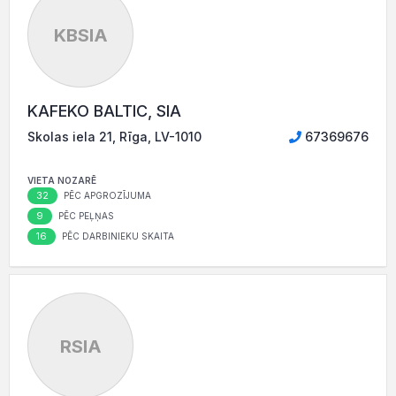
KBSIA
KAFEKO BALTIC, SIA
Skolas iela 21, Rīga, LV-1010
67369676
VIETA NOZARĒ
32
PĒC APGROZĪJUMA
9
PĒC PEĻŅAS
16
PĒC DARBINIEKU SKAITA
RSIA