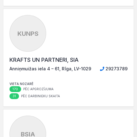
KUNPS
KRAFTS UN PARTNERI, SIA
Anniņmuižas iela 4 – 61, Rīga, LV-1029
29273789
VIETA NOZARĒ
170
PĒC APGROZĪJUMA
31
PĒC DARBINIEKU SKAITA
BSIA