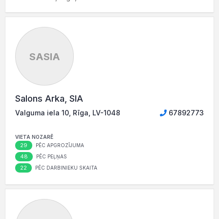
SASIA
Salons Arka, SIA
Valguma iela 10, Rīga, LV-1048
67892773
VIETA NOZARĒ
29
PĒC APGROZĪJUMA
48
PĒC PEĻŅAS
22
PĒC DARBINIEKU SKAITA