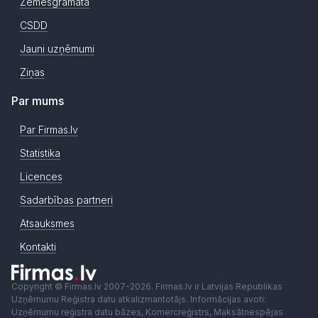
Zemesgrāmata
CSDD
Jauni uzņēmumi
Ziņas
Par mums
Par Firmas.lv
Statistika
Licences
Sadarbības partneri
Atsauksmes
Kontakti
Copyright © Firmas.lv 2007-2026. Firmas.lv ir Latvijas Republikas
Uzņēmumu Reģistra datu atkalizmantotājs. Informācijas avoti:
Uzņēmumu reģistra datu bāzes, Komercreģistrs, Maksātnespējas