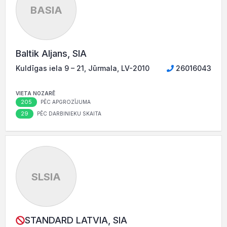
BASIA
Baltik Aljans, SIA
Kuldīgas iela 9 – 21, Jūrmala, LV-2010
26016043
VIETA NOZARĒ
205
PĒC APGROZĪJUMA
29
PĒC DARBINIEKU SKAITA
SLSIA
STANDARD LATVIA, SIA