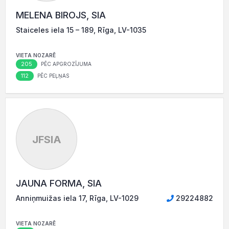
MELENA BIROJS, SIA
Staiceles iela 15 – 189, Rīga, LV-1035
VIETA NOZARĒ
205
PĒC APGROZĪJUMA
112
PĒC PEĻŅAS
JFSIA
JAUNA FORMA, SIA
Anniņmuižas iela 17, Rīga, LV-1029
29224882
VIETA NOZARĒ