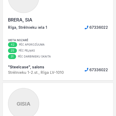
BRERA, SIA
Rīga, Strēlnieku iela 1
67336022
VIETA NOZARĒ
42
PĒC APGROZĪJUMA
25
PĒC PEĻŅAS
31
PĒC DARBINIEKU SKAITA
"Steelcase", salons
67336022
Strēlnieku 1-2.st., Rīga LV-1010
GISIA