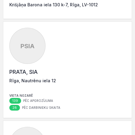
Krišjāņa Barona iela 130 k-7, Rīga, LV-1012
PSIA
PRATA, SIA
Rīga, Nautrēnu iela 12
VIETA NOZARĒ
139
PĒC APGROZĪJUMA
28
PĒC DARBINIEKU SKAITA