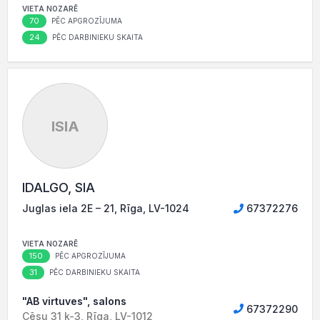
VIETA NOZARĒ
70
PĒC APGROZĪJUMA
24
PĒC DARBINIEKU SKAITA
ISIA
IDALGO, SIA
Juglas iela 2E – 21, Rīga, LV-1024
67372276
VIETA NOZARĒ
150
PĒC APGROZĪJUMA
31
PĒC DARBINIEKU SKAITA
"AB virtuves", salons
67372290
Cēsu 31 k-3, Rīga, LV-1012