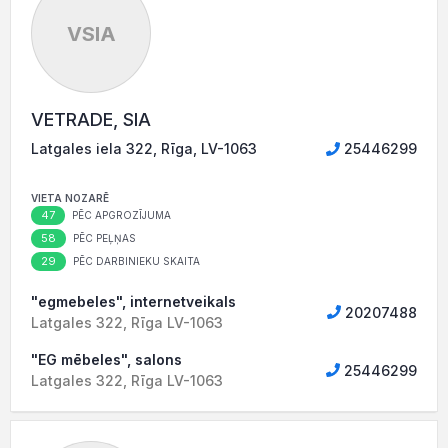
VSIA
VETRADE, SIA
Latgales iela 322, Rīga, LV-1063
25446299
VIETA NOZARĒ
47
PĒC APGROZĪJUMA
58
PĒC PEĻŅAS
29
PĒC DARBINIEKU SKAITA
"egmebeles", internetveikals
20207488
Latgales 322, Rīga LV-1063
"EG mēbeles", salons
25446299
Latgales 322, Rīga LV-1063