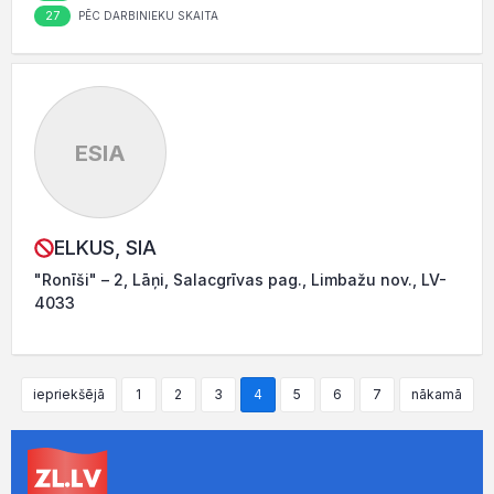
27
PĒC DARBINIEKU SKAITA
ESIA
ELKUS, SIA
"Ronīši" – 2, Lāņi, Salacgrīvas pag., Limbažu nov., LV-
4033
iepriekšējā
1
2
3
4
5
6
7
nākamā