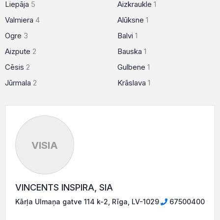
Liepāja
5
Aizkraukle
1
Valmiera
4
Alūksne
1
Ogre
3
Balvi
1
Aizpute
2
Bauska
1
Cēsis
2
Gulbene
1
Jūrmala
2
Krāslava
1
VISIA
VINCENTS INSPIRA, SIA
Kārļa Ulmaņa gatve 114 k-2, Rīga, LV-1029
67500400