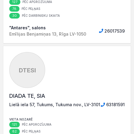
127
PĒC APGROZĪJUMA
78
PĒC PEĻŅAS
30
PĒC DARBINIEKU SKAITA
"Antares", salons
26017539
Emīlijas Benjamiņas 13, Rīga LV-1050
DTESI
DIADA TE, SIA
Lielā iela 57, Tukums, Tukuma nov., LV-3101
63181591
VIETA NOZARĒ
121
PĒC APGROZĪJUMA
82
PĒC PEĻŅAS