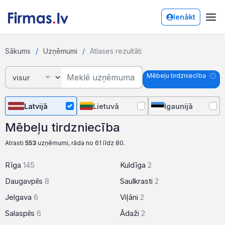
Ienākt
Sākums
Uzņēmumi
Atlases rezultāti
Mēbeļu tirdzniecība
Latvijā
Lietuvā
Igaunijā
Mēbeļu tirdzniecība
Atrasti
553
uzņēmumi, rāda no 61 līdz 80.
Rīga
145
Kuldīga
2
Daugavpils
8
Saulkrasti
2
Jelgava
6
Viļāni
2
Salaspils
6
Ādaži
2