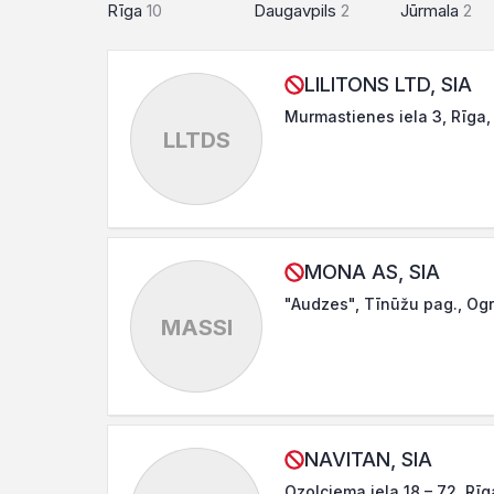
Rīga
10
Daugavpils
2
Jūrmala
2
LILITONS LTD, SIA
Murmastienes iela 3, Rīga,
LLTDS
MONA AS, SIA
"Audzes", Tīnūžu pag., Ogr
MASSI
NAVITAN, SIA
Ozolciema iela 18 – 72, Rīg