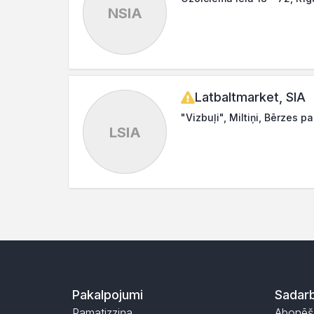
NSIA
Latbaltmarket, SIA
"Vizbuļi", Miltiņi, Bērzes 
LSIA
Pakalpojumi
Sadarb
Pamatizziņa
Abonēš