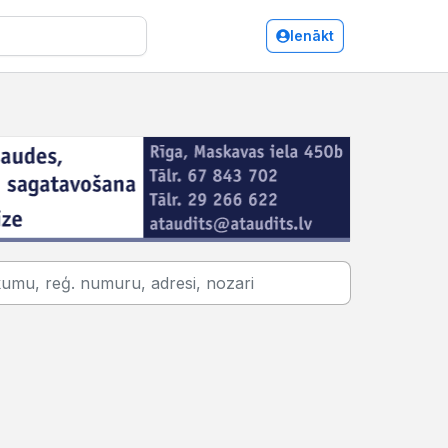
Ienākt
onditorejas izstrādājumu, saldumu vairumtirdzniecība