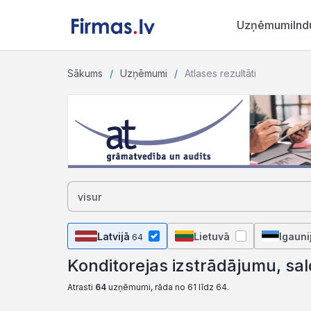
Uzņēmumi
Ind
Sākums
Uzņēmumi
Atlases rezultāti
Latvijā
Lietuvā
Igauni
64
Konditorejas izstrādājumu, sa
Atrasti
64
uzņēmumi, rāda no 61 līdz 64.