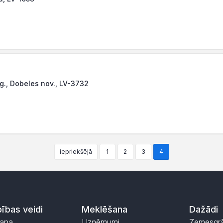
pag., Dobeles nov., LV-3732
iepriekšējā
1
2
3
4
ības veidi
Meklēšana
Dažādi
ana
Uzņēmumi
Zemesgr