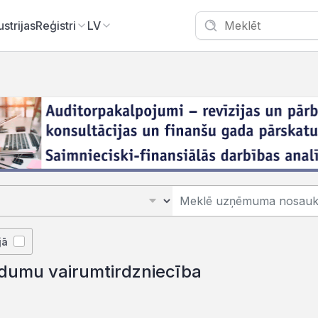
ustrijas
Reģistri
LV
K
jā
ldumu vairumtirdzniecība