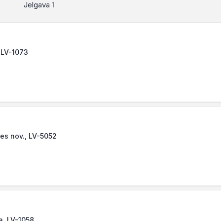
Jelgava
1
 LV-1073
es nov., LV-5052
a, LV-1058