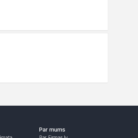
Par mums
āmata
Par Firmas.lv