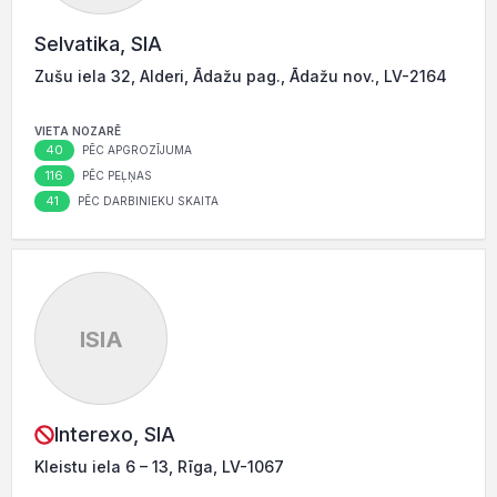
Selvatika, SIA
Zušu iela 32, Alderi, Ādažu pag., Ādažu nov., LV-2164
VIETA NOZARĒ
40
PĒC APGROZĪJUMA
116
PĒC PEĻŅAS
41
PĒC DARBINIEKU SKAITA
ISIA
Interexo, SIA
Kleistu iela 6 – 13, Rīga, LV-1067