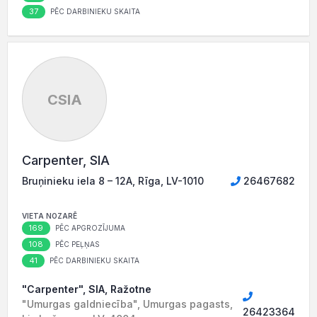
37
PĒC DARBINIEKU SKAITA
CSIA
Carpenter, SIA
Bruņinieku iela 8 – 12A, Rīga, LV-1010
26467682
VIETA NOZARĒ
169
PĒC APGROZĪJUMA
108
PĒC PEĻŅAS
41
PĒC DARBINIEKU SKAITA
"Carpenter", SIA, Ražotne
"Umurgas galdniecība", Umurgas pagasts,
26423364