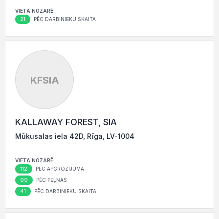
VIETA NOZARĒ
21
PĒC DARBINIEKU SKAITA
KFSIA
KALLAWAY FOREST, SIA
Mūkusalas iela 42D, Rīga, LV-1004
VIETA NOZARĒ
112
PĒC APGROZĪJUMA
99
PĒC PEĻŅAS
41
PĒC DARBINIEKU SKAITA