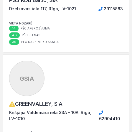
PGS RDB Baltic, SIA
Dzelzavas iela 117, Rīga, LV-1021
29115883
VIETA NOZARĒ
14
PĒC APGROZĪJUMA
46
PĒC PEĻŅAS
35
PĒC DARBINIEKU SKAITA
GSIA
GREENVALLEY, SIA
Krišjāņa Valdemāra iela 33A – 10A, Rīga,
LV-1010
62904410