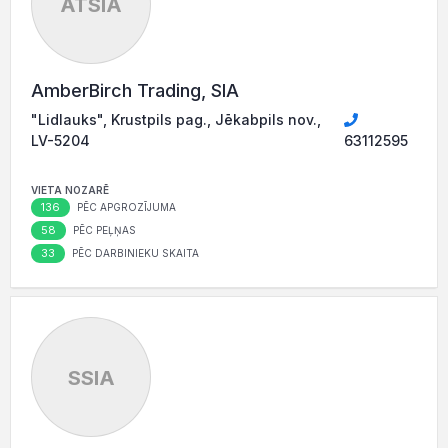
ATSIA
AmberBirch Trading, SIA
"Lidlauks", Krustpils pag., Jēkabpils nov.,
LV-5204
63112595
VIETA NOZARĒ
136
PĒC APGROZĪJUMA
58
PĒC PEĻŅAS
33
PĒC DARBINIEKU SKAITA
SSIA