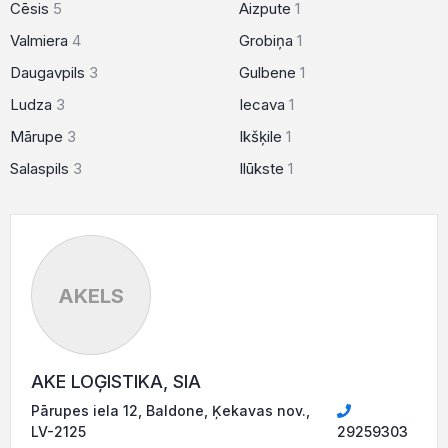
Cēsis
5
Aizpute
1
Valmiera
4
Grobiņa
1
Daugavpils
3
Gulbene
1
Ludza
3
Iecava
1
Mārupe
3
Ikšķile
1
Salaspils
3
Ilūkste
1
AKELS
AKE LOĢISTIKA, SIA
Pārupes iela 12, Baldone, Ķekavas nov.,
LV-2125
29259303