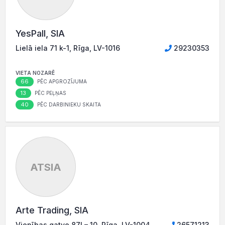
YesPall, SIA
Lielā iela 71 k-1, Rīga, LV-1016
29230353
VIETA NOZARĒ
66
PĒC APGROZĪJUMA
13
PĒC PEĻŅAS
40
PĒC DARBINIEKU SKAITA
ATSIA
Arte Trading, SIA
Vienības gatve 87I – 10, Rīga, LV-1004
26571213