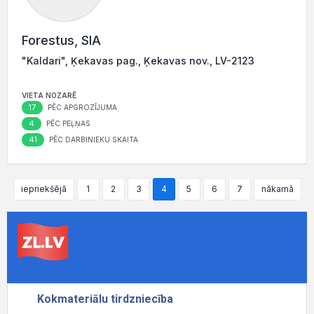
Forestus, SIA
"Kaldari", Ķekavas pag., Ķekavas nov., LV-2123
VIETA NOZARĒ
17
PĒC APGROZĪJUMA
4
PĒC PEĻŅAS
41
PĒC DARBINIEKU SKAITA
iepriekšējā
1
2
3
4
5
6
7
nākamā