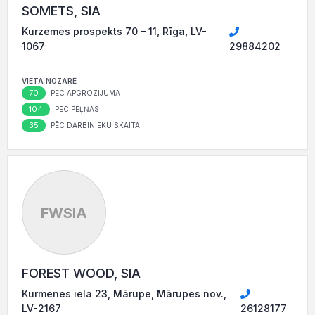
SOMETS, SIA
Kurzemes prospekts 70 – 11, Rīga, LV-
1067
29884202
VIETA NOZARĒ
70
PĒC APGROZĪJUMA
104
PĒC PEĻŅAS
35
PĒC DARBINIEKU SKAITA
FWSIA
FOREST WOOD, SIA
Kurmenes iela 23, Mārupe, Mārupes nov.,
LV-2167
26128177