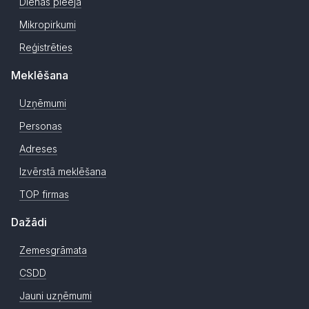
Dienas pieeja
Mikropirkumi
Reģistrēties
Meklēšana
Uzņēmumi
Personas
Adreses
Izvērstā meklēšana
TOP firmas
Dažādi
Zemesgrāmata
CSDD
Jauni uzņēmumi