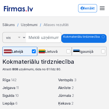
Ienākt
Sākums
Uzņēmumi
Atlases rezultāti
Kokmateriālu tirdzniecība
Latvijā
Lietuvā
Igaunijā
Kokmateriālu tirdzniecība
Atrasti
808
uzņēmumi, rāda no 61 līdz 80.
Rīga
142
Ventspils
3
Jelgava
11
Aknīste
2
Sigulda
10
Jūrmala
2
Liepāja
6
Ķekava
2