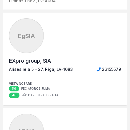
Limbažu nov., LV-4004
EgSIA
EXpro group, SIA
Alīses iela 5 – 27, Rīga, LV-1083
26155579
VIETA NOZARĒ
56
PĒC APGROZĪJUMA
40
PĒC DARBINIEKU SKAITA