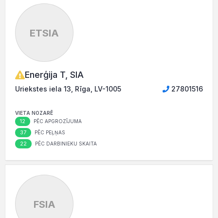
ETSIA
Enerģija T, SIA
Uriekstes iela 13, Rīga, LV-1005
27801516
VIETA NOZARĒ
12
PĒC APGROZĪJUMA
37
PĒC PEĻŅAS
22
PĒC DARBINIEKU SKAITA
FSIA