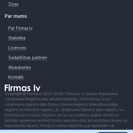
Ziņas
Par mums
Par Firmas.lv
Statistika
Licences
Sadarbības partneri
Atsauksmes
Kontakti
Copyright © Firmas.lv 2007-2026. Firmas.lv ir Latvijas Republikas
Uzņēmumu Reģistra datu atkalizmantotājs. Informācijas avoti:
Uzņēmumu reģistra datu bāzes, Komercreģistrs, Maksātnespējas
reģistrs, Komercķīlu reģistrs, ZL uzņēmumu faktisko datu reģistrs, u.c..
Informācijai ir izziņas raksturs, un tai nav juridiska spēka. Sistēmas
lietotājs apņemas ievērot Fizisko personu datu aizsardzības likumu un
Autortiesību likumu. Firmas.lv nenes atbildību par darbībām vai
lēmumiem, kas balstīti uz saņemto pakalpojumu. Lietotājam aizliegts