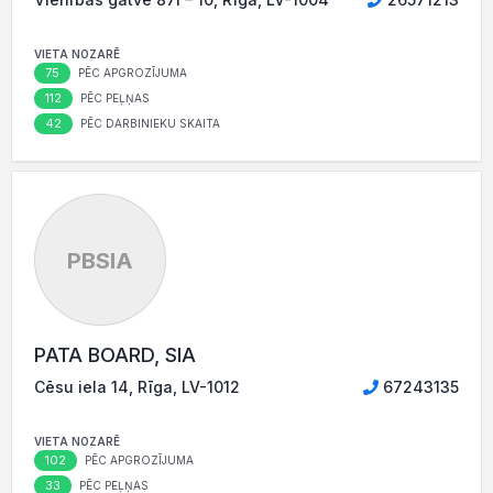
VIETA NOZARĒ
75
PĒC APGROZĪJUMA
112
PĒC PEĻŅAS
42
PĒC DARBINIEKU SKAITA
PBSIA
PATA BOARD, SIA
Cēsu iela 14, Rīga, LV-1012
67243135
VIETA NOZARĒ
102
PĒC APGROZĪJUMA
33
PĒC PEĻŅAS