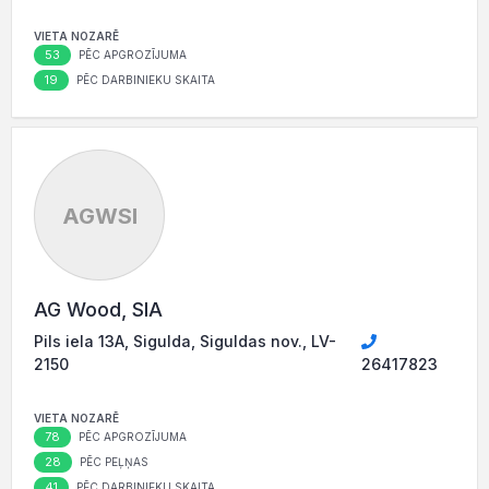
VIETA NOZARĒ
53
PĒC APGROZĪJUMA
19
PĒC DARBINIEKU SKAITA
AGWSI
AG Wood, SIA
Pils iela 13A, Sigulda, Siguldas nov., LV-
2150
26417823
VIETA NOZARĒ
78
PĒC APGROZĪJUMA
28
PĒC PEĻŅAS
41
PĒC DARBINIEKU SKAITA