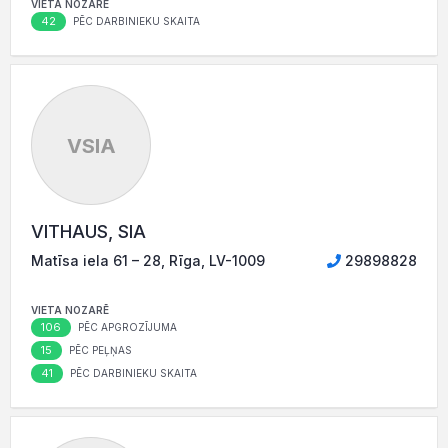
VIETA NOZARĒ
42
PĒC DARBINIEKU SKAITA
VSIA
VITHAUS, SIA
Matīsa iela 61 – 28, Rīga, LV-1009
29898828
VIETA NOZARĒ
106
PĒC APGROZĪJUMA
15
PĒC PEĻŅAS
41
PĒC DARBINIEKU SKAITA