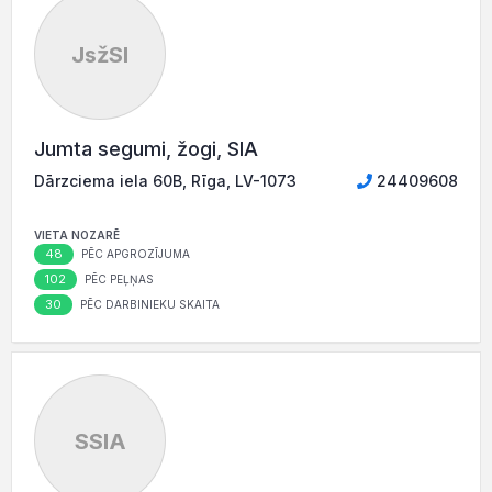
JsžSI
Jumta segumi, žogi, SIA
Dārzciema iela 60B, Rīga, LV-1073
24409608
VIETA NOZARĒ
48
PĒC APGROZĪJUMA
102
PĒC PEĻŅAS
30
PĒC DARBINIEKU SKAITA
SSIA