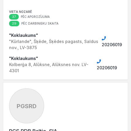
VIETA NOZARĒ
37
PĒC APGROZĪJUMA
29
PĒC DARBINIEKU SKAITA
"Koklaukums"
"Kūrlande", Šķēde, Šķēdes pagasts, Saldus
20206019
nov., LV-3875
"Koklaukums"
Kolberģa 8, Alūksne, Alūksnes nov. LV-
20206019
4301
PGSRD