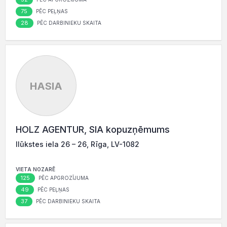
75
PĒC PEĻŅAS
28
PĒC DARBINIEKU SKAITA
HASIA
HOLZ AGENTUR, SIA kopuzņēmums
Ilūkstes iela 26 – 26, Rīga, LV-1082
VIETA NOZARĒ
125
PĒC APGROZĪJUMA
49
PĒC PEĻŅAS
37
PĒC DARBINIEKU SKAITA