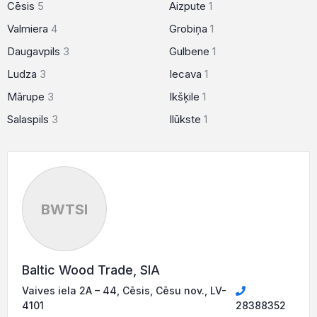
Cēsis
5
Aizpute
1
Valmiera
4
Grobiņa
1
Daugavpils
3
Gulbene
1
Ludza
3
Iecava
1
Mārupe
3
Ikšķile
1
Salaspils
3
Ilūkste
1
BWTSI
Baltic Wood Trade, SIA
Vaives iela 2A – 44, Cēsis, Cēsu nov., LV-
4101
28388352