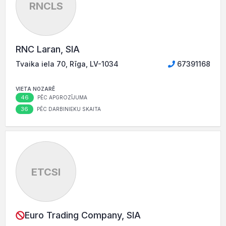
RNCLS
RNC Laran, SIA
Tvaika iela 70, Rīga, LV-1034
67391168
VIETA NOZARĒ
46
PĒC APGROZĪJUMA
36
PĒC DARBINIEKU SKAITA
ETCSI
Euro Trading Company, SIA