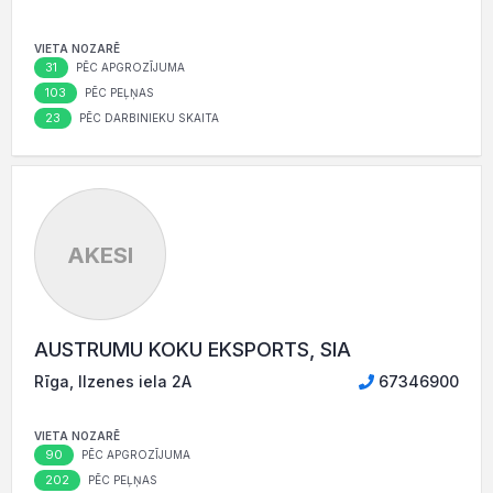
VIETA NOZARĒ
31
PĒC APGROZĪJUMA
103
PĒC PEĻŅAS
23
PĒC DARBINIEKU SKAITA
AKESI
AUSTRUMU KOKU EKSPORTS, SIA
Rīga, Ilzenes iela 2A
67346900
VIETA NOZARĒ
90
PĒC APGROZĪJUMA
202
PĒC PEĻŅAS