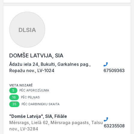
DLSIA
DOMŠE LATVIJA, SIA
Ādažu iela 24, Bukulti, Garkalnes pag.,
Ropažu nov., LV-1024
67509363
VIETA NOZARĒ
5
PĒC APGROZĪJUMA
16
PĒC PEĻŅAS
35
PĒC DARBINIEKU SKAITA
"Domše Latvija", SIA, Filiāle
Mērsrags, Lielā 62, Mērsraga pagasts, Talsu
63235508
nov., LV-3284