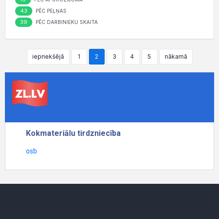
43
PĒC PEĻŅAS
39
PĒC DARBINIEKU SKAITA
iepriekšējā
1
2
3
4
5
nākamā