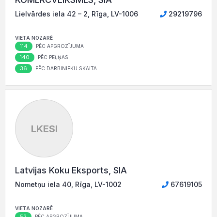
Lielvārdes iela 42 – 2, Rīga, LV-1006
29219796
VIETA NOZARĒ
114
PĒC APGROZĪJUMA
140
PĒC PEĻŅAS
36
PĒC DARBINIEKU SKAITA
LKESI
Latvijas Koku Eksports, SIA
Nometņu iela 40, Rīga, LV-1002
67619105
VIETA NOZARĒ
52
PĒC APGROZĪJUMA