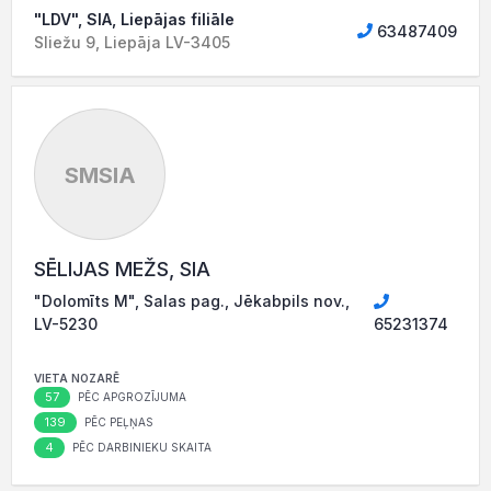
"LDV", SIA, Liepājas filiāle
63487409
Sliežu 9, Liepāja LV-3405
SMSIA
SĒLIJAS MEŽS, SIA
"Dolomīts M", Salas pag., Jēkabpils nov.,
LV-5230
65231374
VIETA NOZARĒ
57
PĒC APGROZĪJUMA
139
PĒC PEĻŅAS
4
PĒC DARBINIEKU SKAITA