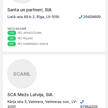
Santa un partneri, SIA
Lielā iela 69 k-2, Rīga, LV-1016
29459609
VIETA NOZARĒ
44
PĒC APGROZĪJUMA
56
PĒC PEĻŅAS
36
PĒC DARBINIEKU SKAITA
SCAML
SCA Mežs Latvija, SIA
Kārļa iela 3, Valmiera, Valmieras nov., LV-
4201
67954203