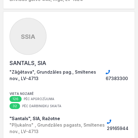
SSIA
SANTALS, SIA
"Zāģētava", Grundzāles pag., Smiltenes
nov., LV-4713
67383300
VIETA NOZARĒ
126
PĒC APGROZĪJUMA
32
PĒC DARBINIEKU SKAITA
"Santals", SIA, Ražotne
"Pīļukalns" , Grundzāles pagasts, Smiltenes
29165944
nov., LV-4713