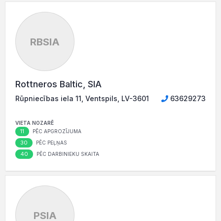
RBSIA
Rottneros Baltic, SIA
Rūpniecības iela 11, Ventspils, LV-3601
63629273
VIETA NOZARĒ
11
PĒC APGROZĪJUMA
30
PĒC PEĻŅAS
40
PĒC DARBINIEKU SKAITA
PSIA