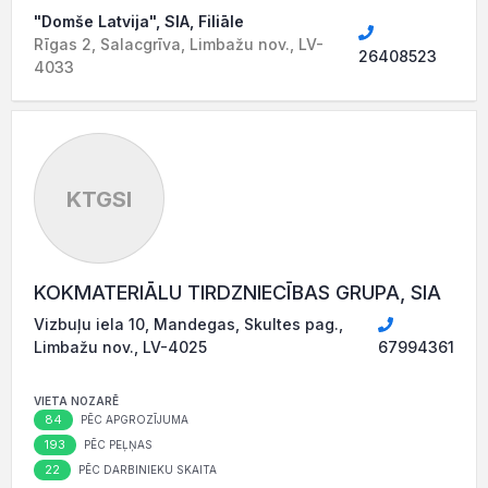
"Domše Latvija", SIA, Filiāle
Rīgas 2, Salacgrīva, Limbažu nov., LV-
26408523
4033
KTGSI
KOKMATERIĀLU TIRDZNIECĪBAS GRUPA, SIA
Vizbuļu iela 10, Mandegas, Skultes pag.,
Limbažu nov., LV-4025
67994361
VIETA NOZARĒ
84
PĒC APGROZĪJUMA
193
PĒC PEĻŅAS
22
PĒC DARBINIEKU SKAITA