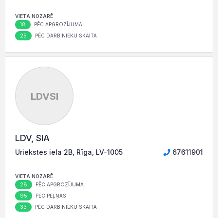
VIETA NOZARĒ
18
PĒC APGROZĪJUMA
25
PĒC DARBINIEKU SKAITA
LDVSI
LDV, SIA
Uriekstes iela 2B, Rīga, LV-1005
67611901
VIETA NOZARĒ
28
PĒC APGROZĪJUMA
95
PĒC PEĻŅAS
33
PĒC DARBINIEKU SKAITA