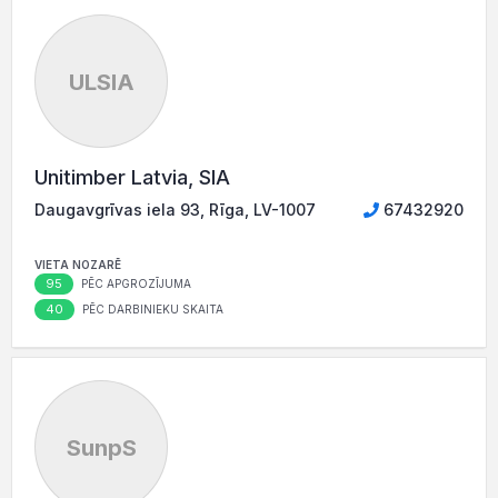
ULSIA
Unitimber Latvia, SIA
Daugavgrīvas iela 93, Rīga, LV-1007
67432920
VIETA NOZARĒ
95
PĒC APGROZĪJUMA
40
PĒC DARBINIEKU SKAITA
SunpS