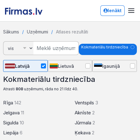
Ienākt
Sākums
Uzņēmumi
Atlases rezultāti
Kokmateriālu tirdzniecība
Latvijā
Lietuvā
Igaunijā
Kokmateriālu tirdzniecība
Atrasti
808
uzņēmumi, rāda no 21 līdz 40.
Rīga
142
Ventspils
3
Jelgava
11
Aknīste
2
Sigulda
10
Jūrmala
2
Liepāja
6
Ķekava
2