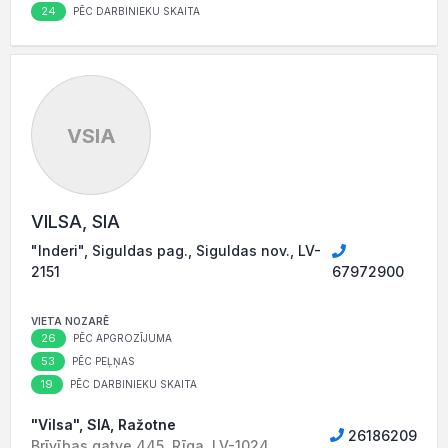
24
PĒC DARBINIEKU SKAITA
VSIA
VILSA, SIA
"Inderi", Siguldas pag., Siguldas nov., LV-
2151
67972900
VIETA NOZARĒ
26
PĒC APGROZĪJUMA
53
PĒC PEĻŅAS
19
PĒC DARBINIEKU SKAITA
"Vilsa", SIA, Ražotne
26186209
Brīvības gatve 445, Rīga, LV-1024