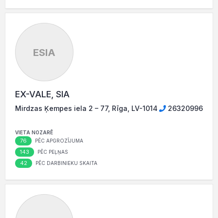
ESIA
EX-VALE, SIA
Mirdzas Ķempes iela 2 – 77, Rīga, LV-1014
26320996
VIETA NOZARĒ
76
PĒC APGROZĪJUMA
143
PĒC PEĻŅAS
42
PĒC DARBINIEKU SKAITA