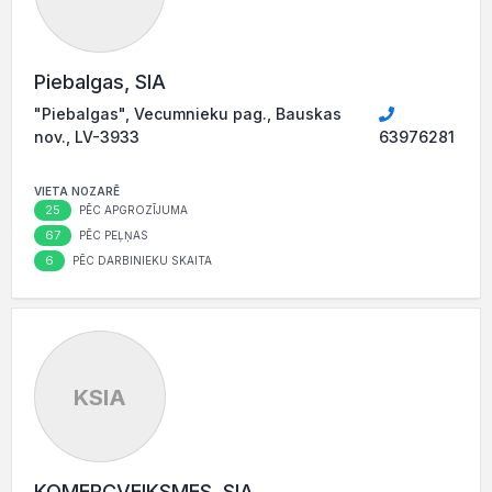
Piebalgas, SIA
"Piebalgas", Vecumnieku pag., Bauskas
nov., LV-3933
63976281
VIETA NOZARĒ
25
PĒC APGROZĪJUMA
67
PĒC PEĻŅAS
6
PĒC DARBINIEKU SKAITA
KSIA
KOMERCVEIKSMES, SIA