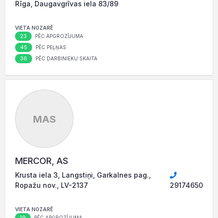
Rīga, Daugavgrīvas iela 83/89
VIETA NOZARĒ
23
PĒC APGROZĪJUMA
45
PĒC PEĻŅAS
36
PĒC DARBINIEKU SKAITA
MAS
MERCOR, AS
Krusta iela 3, Langstiņi, Garkalnes pag.,
Ropažu nov., LV-2137
29174650
VIETA NOZARĒ
19
PĒC APGROZĪJUMA