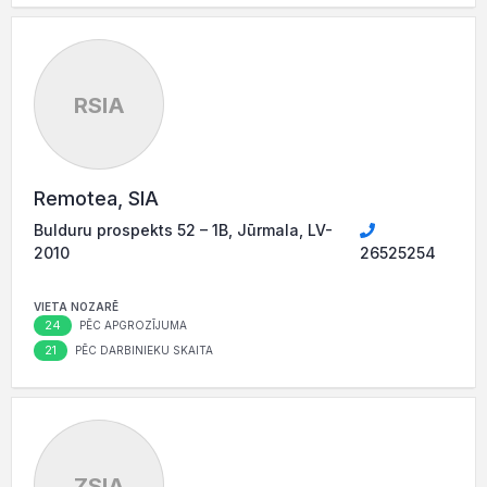
RSIA
Remotea, SIA
Bulduru prospekts 52 – 1B, Jūrmala, LV-
2010
26525254
VIETA NOZARĒ
24
PĒC APGROZĪJUMA
21
PĒC DARBINIEKU SKAITA
ZSIA