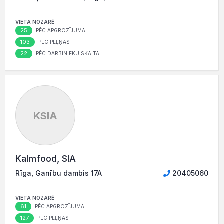
VIETA NOZARĒ
25
PĒC APGROZĪJUMA
103
PĒC PEĻŅAS
22
PĒC DARBINIEKU SKAITA
KSIA
Kalmfood, SIA
Rīga, Ganību dambis 17A
20405060
VIETA NOZARĒ
61
PĒC APGROZĪJUMA
127
PĒC PEĻŅAS