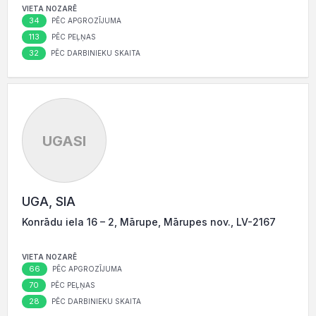
VIETA NOZARĒ
34
PĒC APGROZĪJUMA
113
PĒC PEĻŅAS
32
PĒC DARBINIEKU SKAITA
UGASI
UGA, SIA
Konrādu iela 16 – 2, Mārupe, Mārupes nov., LV-2167
VIETA NOZARĒ
66
PĒC APGROZĪJUMA
70
PĒC PEĻŅAS
28
PĒC DARBINIEKU SKAITA