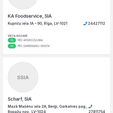
KA Foodservice, SIA
Kupriču iela 1A – 90, Rīga, LV-1021
24427112
VIETA NOZARĒ
16
PĒC APGROZĪJUMA
14
PĒC DARBINIEKU SKAITA
SSIA
Scharf, SIA
Mazā Mašēnu iela 2A, Berģi, Garkalnes pag.,
Ropažu nov., LV-1024
27811754