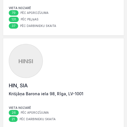
VIETA NOZARĒ
79
PĒC APGROZĪJUMA
131
PĒC PEĻŅAS
37
PĒC DARBINIEKU SKAITA
HINSI
HIN, SIA
Krišjāņa Barona iela 98, Rīga, LV-1001
VIETA NOZARĒ
26
PĒC APGROZĪJUMA
21
PĒC DARBINIEKU SKAITA