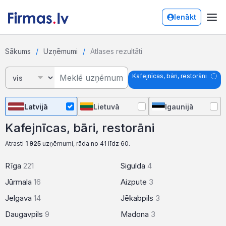
Ienākt
Sākums
Uzņēmumi
Atlases rezultāti
Kafejnīcas, bāri, restorāni
Latvijā
Lietuvā
Igaunijā
Kafejnīcas, bāri, restorāni
Atrasti
1 925
uzņēmumi, rāda no 41 līdz 60.
Rīga
221
Sigulda
4
Jūrmala
16
Aizpute
3
Jelgava
14
Jēkabpils
3
Daugavpils
9
Madona
3