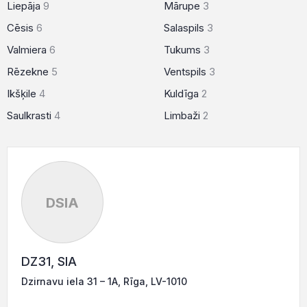
Liepāja
9
Mārupe
3
Cēsis
6
Salaspils
3
Valmiera
6
Tukums
3
Rēzekne
5
Ventspils
3
Ikšķile
4
Kuldīga
2
Saulkrasti
4
Limbaži
2
DSIA
DZ31, SIA
Dzirnavu iela 31 – 1A, Rīga, LV-1010