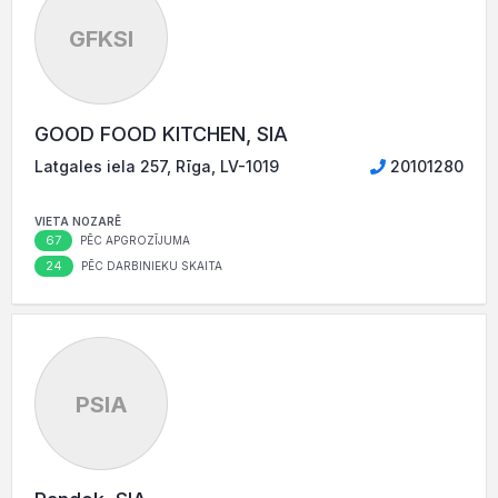
GFKSI
GOOD FOOD KITCHEN, SIA
Latgales iela 257, Rīga, LV-1019
20101280
VIETA NOZARĒ
67
PĒC APGROZĪJUMA
24
PĒC DARBINIEKU SKAITA
PSIA