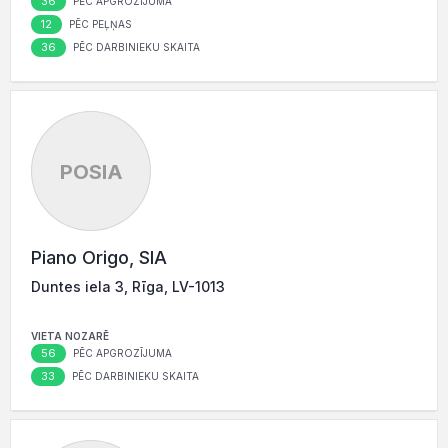
36
PĒC APGROZĪJUMA
12
PĒC PEĻŅAS
36
PĒC DARBINIEKU SKAITA
POSIA
Piano Origo, SIA
Duntes iela 3, Rīga, LV-1013
VIETA NOZARĒ
56
PĒC APGROZĪJUMA
33
PĒC DARBINIEKU SKAITA