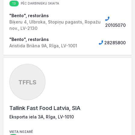
13
PĒC DARBINIEKU SKAITA
"Bento", restorāns
Biķeru 4, Ulbroka, Stopiņu pagasts, Ropažu
20105070
nov., LV-2130
"Bento", restorāns
28285800
Aristida Briāna 9A, Rīga, LV-1001
TFFLS
Tallink Fast Food Latvia, SIA
Eksporta iela 3A, Rīga, LV-1010
VIETA NOZARĒ