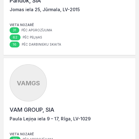
Pandok, SIA
Jomas iela 25, Jūrmala, LV-2015
VIETA NOZARĒ
31
PĒC APGROZĪJUMA
62
PĒC PEĻŅAS
16
PĒC DARBINIEKU SKAITA
VAMGS
VAM GROUP, SIA
Paula Lejiņa iela 9 – 17, Rīga, LV-1029
VIETA NOZARĒ