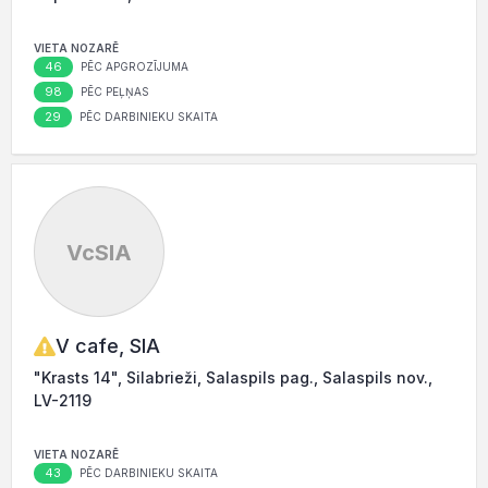
VIETA NOZARĒ
46
PĒC APGROZĪJUMA
98
PĒC PEĻŅAS
29
PĒC DARBINIEKU SKAITA
VcSIA
V cafe, SIA
"Krasts 14", Silabrieži, Salaspils pag., Salaspils nov.,
LV-2119
VIETA NOZARĒ
43
PĒC DARBINIEKU SKAITA