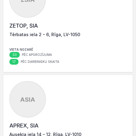
ZETOP, SIA
Tērbatas iela 2 – 6, Rīga, LV-1050
VIETA NOZARĒ
33
PĒC APGROZĪJUMA
17
PĒC DARBINIEKU SKAITA
ASIA
APREX, SIA
Ausekļa iela 14 – 12, Rīga, LV-1010