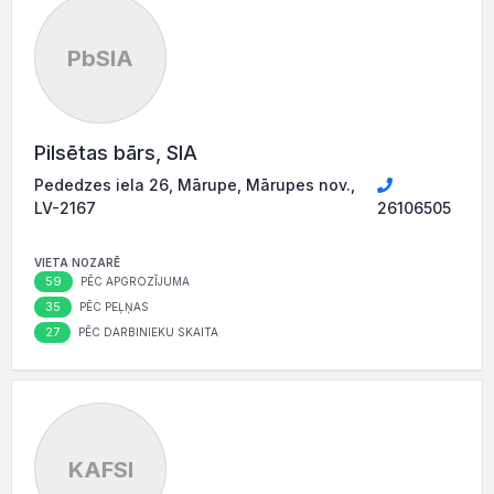
PbSIA
Pilsētas bārs, SIA
Pededzes iela 26, Mārupe, Mārupes nov.,
LV-2167
26106505
VIETA NOZARĒ
59
PĒC APGROZĪJUMA
35
PĒC PEĻŅAS
27
PĒC DARBINIEKU SKAITA
KAFSI