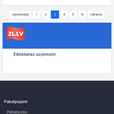
iepriekšējā
1
2
3
4
5
6
nākamā
Pakalpojumi
Pamatizziņa