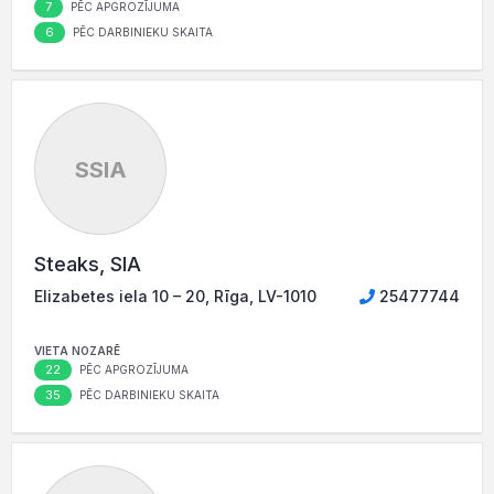
7
PĒC APGROZĪJUMA
6
PĒC DARBINIEKU SKAITA
SSIA
Steaks, SIA
Elizabetes iela 10 – 20, Rīga, LV-1010
25477744
VIETA NOZARĒ
22
PĒC APGROZĪJUMA
35
PĒC DARBINIEKU SKAITA