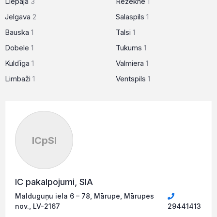
Liepāja
3
Rēzekne
1
Jelgava
2
Salaspils
1
Bauska
1
Talsi
1
Dobele
1
Tukums
1
Kuldīga
1
Valmiera
1
Limbaži
1
Ventspils
1
ICpSI
IC pakalpojumi, SIA
Malduguņu iela 6 – 78, Mārupe, Mārupes
nov., LV-2167
29441413