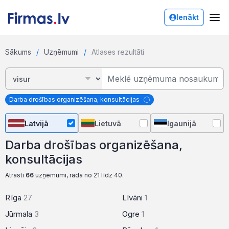
Ienākt
Sākums
Uzņēmumi
Atlases rezultāti
Darba drošības organizēšana, konsultācijas
Latvijā
Lietuvā
Igaunijā
Darba drošības organizēšana,
konsultācijas
Atrasti
66
uzņēmumi, rāda no 21 līdz 40.
Rīga
27
Līvāni
1
Jūrmala
3
Ogre
1