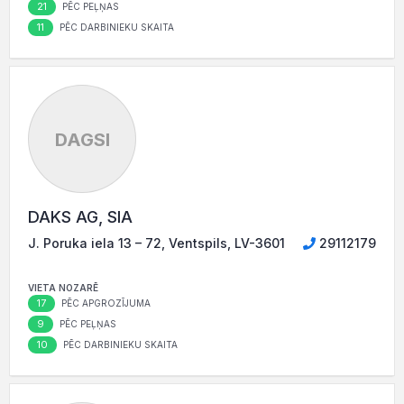
21
PĒC PEĻŅAS
11
PĒC DARBINIEKU SKAITA
DAGSI
DAKS AG, SIA
J. Poruka iela 13 – 72, Ventspils, LV-3601
29112179
VIETA NOZARĒ
17
PĒC APGROZĪJUMA
9
PĒC PEĻŅAS
10
PĒC DARBINIEKU SKAITA