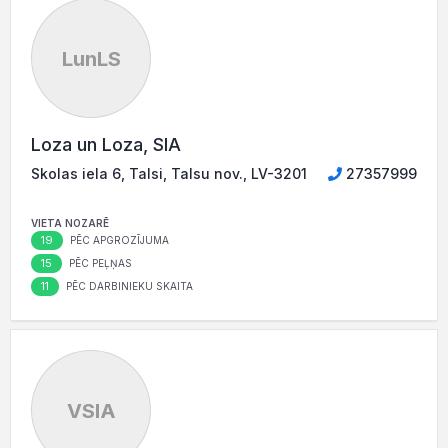
LunLS
Loza un Loza, SIA
Skolas iela 6, Talsi, Talsu nov., LV-3201
27357999
VIETA NOZARĒ
19
PĒC APGROZĪJUMA
15
PĒC PEĻŅAS
11
PĒC DARBINIEKU SKAITA
VSIA