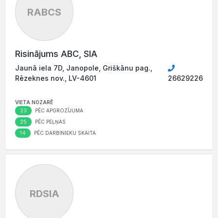
RABCS
Risinājums ABC, SIA
Jaunā iela 7D, Janopole, Griškānu pag.,
Rēzeknes nov., LV-4601
26629226
VIETA NOZARĒ
23
PĒC APGROZĪJUMA
25
PĒC PEĻŅAS
14
PĒC DARBINIEKU SKAITA
RDSIA