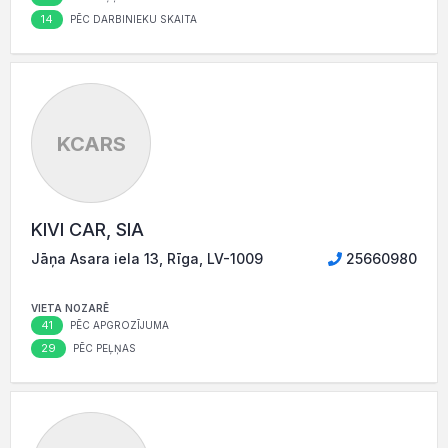
14
PĒC DARBINIEKU SKAITA
KCARS
KIVI CAR, SIA
Jāņa Asara iela 13, Rīga, LV-1009
25660980
VIETA NOZARĒ
41
PĒC APGROZĪJUMA
29
PĒC PEĻŅAS