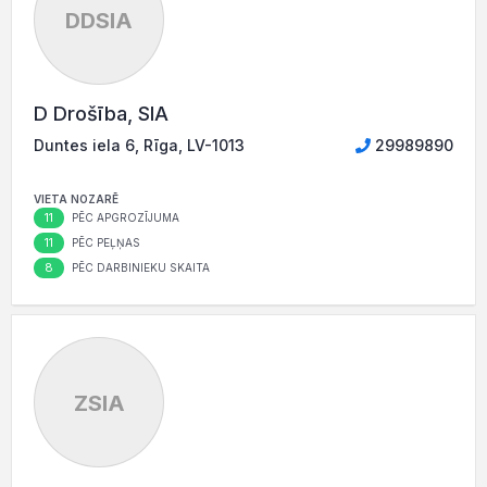
DDSIA
D Drošība, SIA
Duntes iela 6, Rīga, LV-1013
29989890
VIETA NOZARĒ
11
PĒC APGROZĪJUMA
11
PĒC PEĻŅAS
8
PĒC DARBINIEKU SKAITA
ZSIA