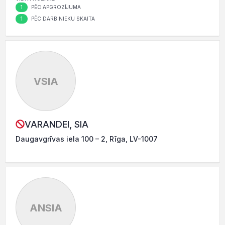
1
PĒC APGROZĪJUMA
1
PĒC DARBINIEKU SKAITA
VSIA
VARANDEI, SIA
Daugavgrīvas iela 100 – 2, Rīga, LV-1007
ANSIA