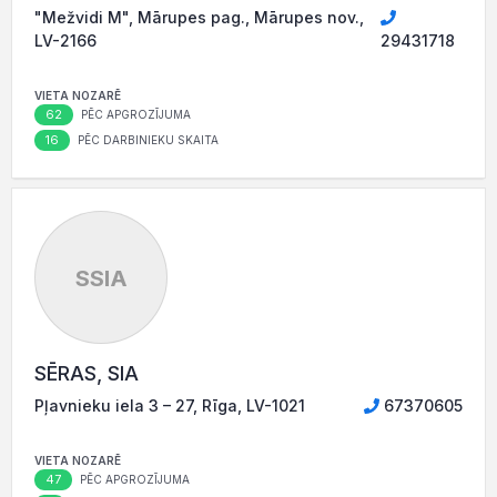
"Mežvidi M", Mārupes pag., Mārupes nov.,
LV-2166
29431718
VIETA NOZARĒ
62
PĒC APGROZĪJUMA
16
PĒC DARBINIEKU SKAITA
SSIA
SĒRAS, SIA
Pļavnieku iela 3 – 27, Rīga, LV-1021
67370605
VIETA NOZARĒ
47
PĒC APGROZĪJUMA