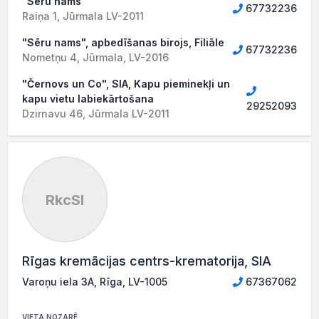
"Sēru nams"
67732236
Raiņa 1, Jūrmala LV-2011
"Sēru nams", apbedīšanas birojs, Filiāle
67732236
Nometņu 4, Jūrmala, LV-2016
"Černovs un Co", SIA, Kapu pieminekļi un
kapu vietu labiekārtošana
29252093
Dzirnavu 46, Jūrmala LV-2011
RkcSI
Rīgas kremācijas centrs-krematorija, SIA
Varoņu iela 3A, Rīga, LV-1005
67367062
VIETA NOZARĒ