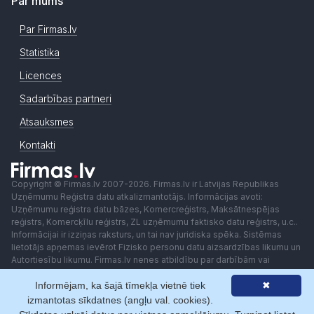
Par mums
Par Firmas.lv
Statistika
Licences
Sadarbības partneri
Atsauksmes
Kontakti
Copyright © Firmas.lv 2007-2026. Firmas.lv ir Latvijas Republikas
Uzņēmumu Reģistra datu atkalizmantotājs. Informācijas avoti:
Uzņēmumu reģistra datu bāzes, Komercreģistrs, Maksātnespējas
reģistrs, Komercķīlu reģistrs, ZL uzņēmumu faktisko datu reģistrs, u.c..
Informācijai ir izziņas raksturs, un tai nav juridiska spēka. Sistēmas
lietotājs apņemas ievērot Fizisko personu datu aizsardzības likumu un
Autortiesību likumu. Firmas.lv nenes atbildību par darbībām vai
lēmumiem, kas balstīti uz saņemto pakalpojumu. Lietotājam aizliegts
izmantot jebkādas automatizētas sistēmas vai iekārtas (robotus)
Informējam, ka šajā tīmekļa vietnē tiek
✖
piekļuvei sistēmai bez rakstiskas saskaņošanas ar Firmas.lv. Galvenā
izmantotas sīkdatnes (angļu val. cookies).
redaktore: Ingūna Pempere.