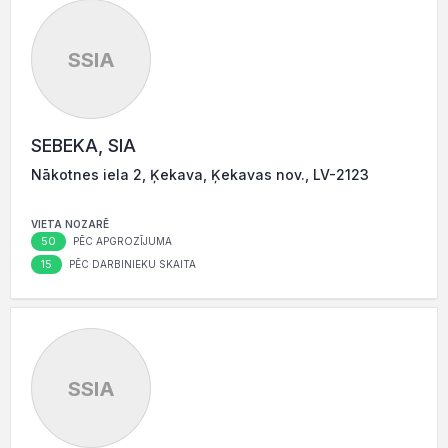
SSIA
SEBEKA, SIA
Nākotnes iela 2, Ķekava, Ķekavas nov., LV-2123
VIETA NOZARĒ
50
PĒC APGROZĪJUMA
15
PĒC DARBINIEKU SKAITA
SSIA