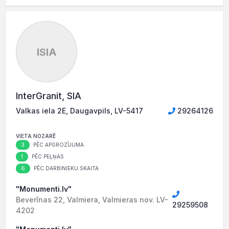
ISIA
InterGranit, SIA
Valkas iela 2E, Daugavpils, LV-5417
29264126
VIETA NOZARĒ
3
PĒC APGROZĪJUMA
1
PĒC PEĻŅAS
6
PĒC DARBINIEKU SKAITA
"Monumenti.lv"
Beverīnas 22, Valmiera, Valmieras nov. LV-
29259508
4202