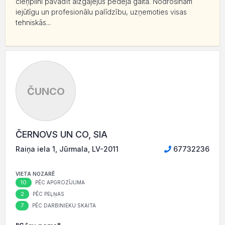
cieņpilni pavadīt aizgājējus pēdējā gaitā. Nodrošinām
iejūtīgu un profesionālu palīdzību, uzņemoties visas
tehniskās...
ČUNCO
ČERNOVS UN CO, SIA
Raiņa iela 1, Jūrmala, LV-2011
67732236
VIETA NOZARĒ
10
PĒC APGROZĪJUMA
2
PĒC PEĻŅAS
7
PĒC DARBINIEKU SKAITA