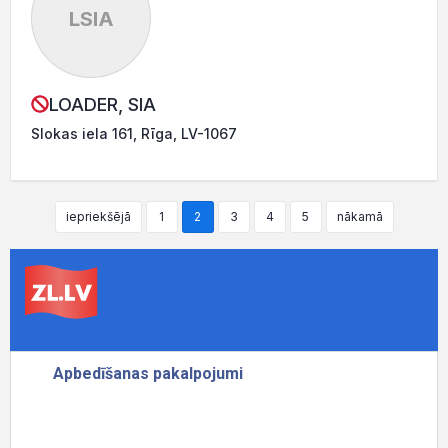
LSIA
LOADER, SIA
Slokas iela 161, Rīga, LV-1067
iepriekšējā
1
2
3
4
5
nākamā