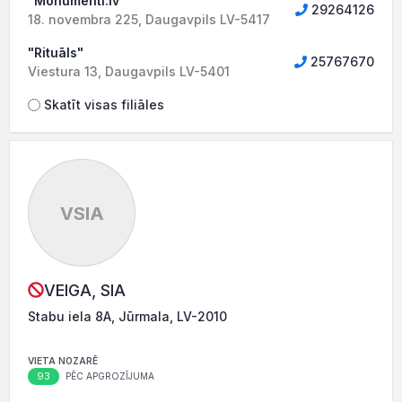
"Monumenti.lv"
29264126
18. novembra 225, Daugavpils LV-5417
"Rituāls"
25767670
Viestura 13, Daugavpils LV-5401
Skatīt visas filiāles
VSIA
VEIGA, SIA
Stabu iela 8A, Jūrmala, LV-2010
VIETA NOZARĒ
93
PĒC APGROZĪJUMA