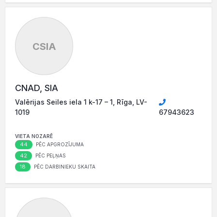
CSIA
CNAD, SIA
Valērijas Seiles iela 1 k-17 – 1, Rīga, LV-
1019
67943623
VIETA NOZARĒ
44
PĒC APGROZĪJUMA
42
PĒC PEĻŅAS
18
PĒC DARBINIEKU SKAITA