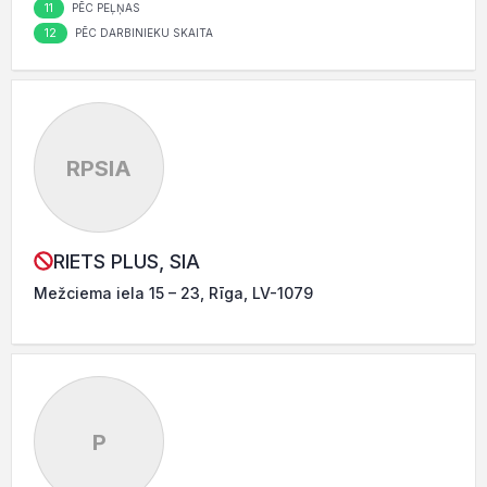
11
PĒC PEĻŅAS
12
PĒC DARBINIEKU SKAITA
RPSIA
RIETS PLUS, SIA
Mežciema iela 15 – 23, Rīga, LV-1079
P