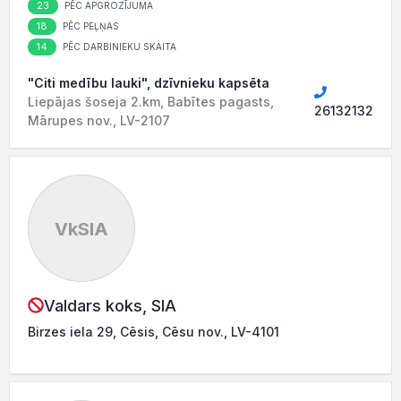
23
PĒC APGROZĪJUMA
18
PĒC PEĻŅAS
14
PĒC DARBINIEKU SKAITA
"Citi medību lauki", dzīvnieku kapsēta
Liepājas šoseja 2.km, Babītes pagasts,
26132132
Mārupes nov., LV-2107
VkSIA
Valdars koks, SIA
Birzes iela 29, Cēsis, Cēsu nov., LV-4101