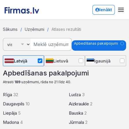
Ienākt
Sākums
Uzņēmumi
Atlases rezultāti
Apbedīšanas pakalpojumi
Latvijā
Lietuvā
Igaunijā
Apbedīšanas pakalpojumi
Atrasti
189
uzņēmumi, rāda no 21 līdz 40.
Rīga
32
Ludza
3
Daugavpils
10
Aizkraukle
2
Liepāja
5
Bauska
2
Madona
4
Jūrmala
2