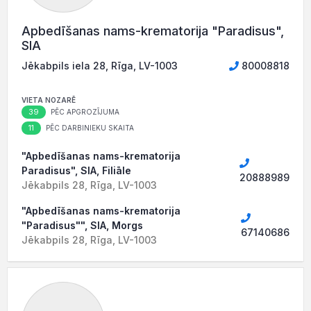
Apbedīšanas nams-krematorija "Paradisus",
SIA
Jēkabpils iela 28, Rīga, LV-1003
80008818
VIETA NOZARĒ
39
PĒC APGROZĪJUMA
11
PĒC DARBINIEKU SKAITA
"Apbedīšanas nams-krematorija
Paradisus", SIA, Filiāle
20888989
Jēkabpils 28, Rīga, LV-1003
"Apbedīšanas nams-krematorija
"Paradisus"", SIA, Morgs
67140686
Jēkabpils 28, Rīga, LV-1003