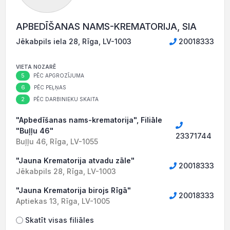
APBEDĪŠANAS NAMS-KREMATORIJA, SIA
Jēkabpils iela 28, Rīga, LV-1003
20018333
VIETA NOZARĒ
5
PĒC APGROZĪJUMA
6
PĒC PEĻŅAS
2
PĒC DARBINIEKU SKAITA
"Apbedīšanas nams-krematorija", Filiāle
"Buļļu 46"
23371744
Buļļu 46, Rīga, LV-1055
"Jauna Krematorija atvadu zāle"
20018333
Jēkabpils 28, Rīga, LV-1003
"Jauna Krematorija birojs Rīgā"
20018333
Aptiekas 13, Rīga, LV-1005
Skatīt visas filiāles