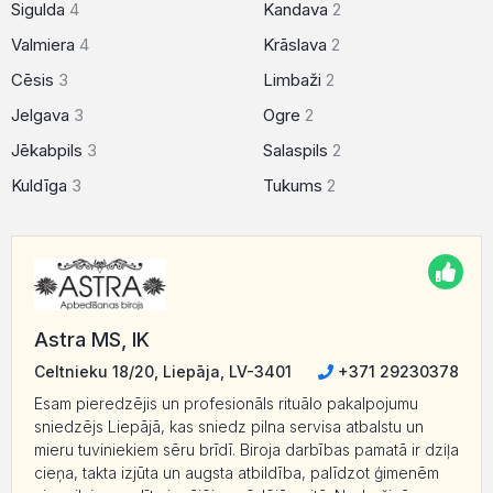
Sigulda
4
Kandava
2
Valmiera
4
Krāslava
2
Cēsis
3
Limbaži
2
Jelgava
3
Ogre
2
Jēkabpils
3
Salaspils
2
Kuldīga
3
Tukums
2
Astra MS, IK
Celtnieku 18/20, Liepāja, LV-3401
+371 29230378
Esam pieredzējis un profesionāls rituālo pakalpojumu
sniedzējs Liepājā, kas sniedz pilna servisa atbalstu un
mieru tuviniekiem sēru brīdī. Biroja darbības pamatā ir dziļa
cieņa, takta izjūta un augsta atbildība, palīdzot ģimenēm