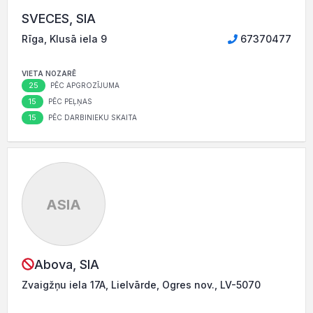
SVECES, SIA
Rīga, Klusā iela 9
67370477
VIETA NOZARĒ
25
PĒC APGROZĪJUMA
15
PĒC PEĻŅAS
15
PĒC DARBINIEKU SKAITA
ASIA
Abova, SIA
Zvaigžņu iela 17A, Lielvārde, Ogres nov., LV-5070