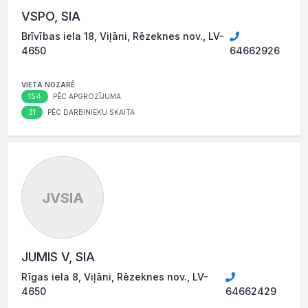
VSPO, SIA
Brīvības iela 18, Viļāni, Rēzeknes nov., LV-
4650
64662926
VIETA NOZARĒ
154
PĒC APGROZĪJUMA
31
PĒC DARBINIEKU SKAITA
JVSIA
JUMIS V, SIA
Rīgas iela 8, Viļāni, Rēzeknes nov., LV-
4650
64662429