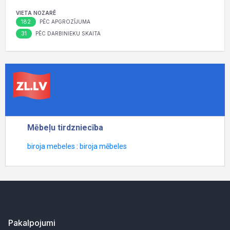
VIETA NOZARĒ
182
PĒC APGROZĪJUMA
31
PĒC DARBINIEKU SKAITA
Pakalpojumi