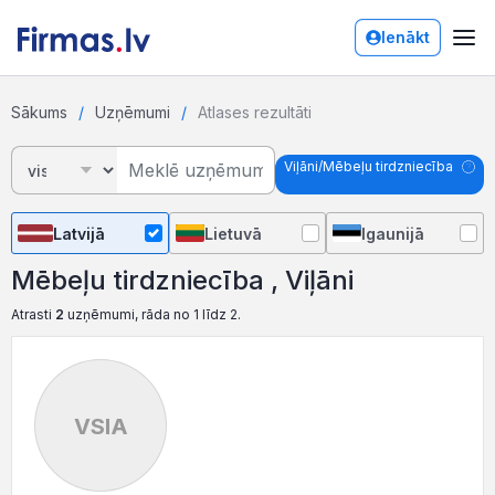
Ienākt
Sākums
Uzņēmumi
Atlases rezultāti
Viļāni/Mēbeļu tirdzniecība
Latvijā
Lietuvā
Igaunijā
Mēbeļu tirdzniecība , Viļāni
Atrasti
2
uzņēmumi, rāda no 1 līdz 2.
VSIA