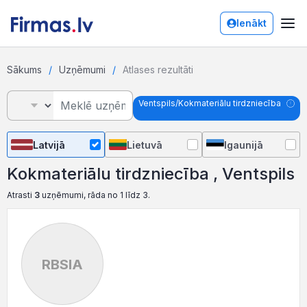
Ienākt
Sākums
Uzņēmumi
Atlases rezultāti
Ventspils/Kokmateriālu tirdzniecība
Latvijā
Lietuvā
Igaunijā
Kokmateriālu tirdzniecība , Ventspils
Atrasti
3
uzņēmumi, rāda no 1 līdz 3.
RBSIA