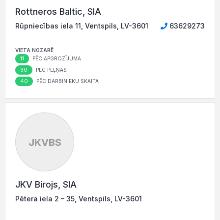
Rottneros Baltic, SIA
Rūpniecības iela 11, Ventspils, LV-3601
63629273
VIETA NOZARĒ
11
PĒC APGROZĪJUMA
30
PĒC PEĻŅAS
40
PĒC DARBINIEKU SKAITA
JKVBS
JKV Birojs, SIA
Pētera iela 2 – 35, Ventspils, LV-3601