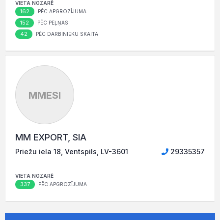
VIETA NOZARĒ
162
PĒC APGROZĪJUMA
152
PĒC PEĻŅAS
42
PĒC DARBINIEKU SKAITA
MMESI
MM EXPORT, SIA
Priežu iela 18, Ventspils, LV-3601
29335357
VIETA NOZARĒ
337
PĒC APGROZĪJUMA