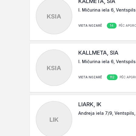
KALMETA, SIA
I. Mičurina iela 6, Ventspil
KSIA
14
VIETA NOZARĒ
PĒC APGR
KALLMETA, SIA
I. Mičurina iela 6, Ventspil
KSIA
112
VIETA NOZARĒ
PĒC APGR
LIARK, IK
Andreja iela 7/9, Ventspils
LIK