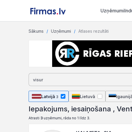
Uzņēmumi
Ind
Sākums
Uzņēmumi
Atlases rezultāti
Latvijā
Lietuvā
Igaunij
3
Iepakojums, iesaiņošana , Vent
Atrasti
3
uzņēmumi, rāda no 1 līdz 3.