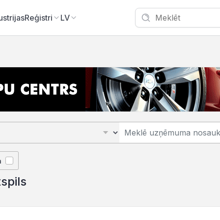
ustrijas
Reģistri
LV
ā
spils