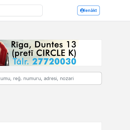
Ienākt
Ventspils/Iepakojums, iesaiņošana