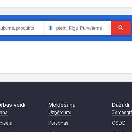
ības veidi
Meklēšana
Dažādi
ana
Uzņēmumi
Zemesgr
pieeja
Personas
CSDD