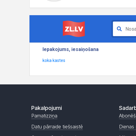
Pakalpojumi
Sadarb
Pamatizziņa
Abonēš
Datu pārraide tiešsaistē
Dienas 