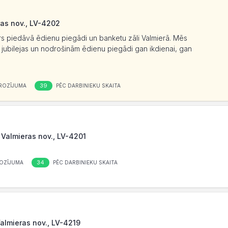
ras nov., LV-4202
s piedāvā ēdienu piegādi un banketu zāli Valmierā. Mēs
 jubilejas un nodrošinām ēdienu piegādi gan ikdienai, gan
39
ROZĪJUMA
PĒC DARBINIEKU SKAITA
, Valmieras nov., LV-4201
34
OZĪJUMA
PĒC DARBINIEKU SKAITA
Valmieras nov., LV-4219