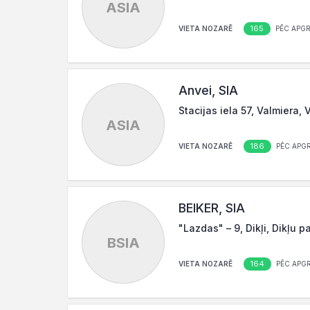
ASIA
165
VIETA NOZARĒ
PĒC APG
Anvei, SIA
Stacijas iela 57, Valmiera,
ASIA
186
VIETA NOZARĒ
PĒC APG
BEIKER, SIA
"Lazdas" – 9, Dikļi, Dikļu 
BSIA
164
VIETA NOZARĒ
PĒC APG