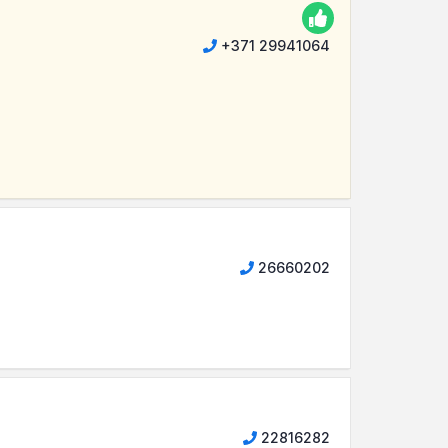
+371 29941064
26660202
22816282