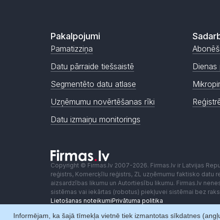
Pakalpojumi
Sadarb
Pamatizziņa
Abonēš
Datu pārraide tiešsaistē
Dienas 
Segmentēto datu atlase
Mikropi
Uzņēmumu novērtēšanas rīki
Reģistr
Datu izmaiņu monitorings
Copyright © Firmas.lv 2007-2026. Firmas.lv ir Latvijas Re
reģistrs, Komercķīlu reģistrs, ZL uzņēmumu faktisko datu reģ
aizsardzības likumu un Autortiesību likumu. Firmas.lv nen
sistēmas vai iekārtas (robotus) piekļuvei sistēmai bez ra
Lietošanas noteikumi
Privātuma politika
Informējam, ka šajā tīmekļa vietnē tiek izmantotas sīkdatnes (angļu