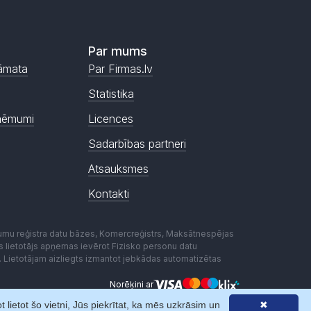
Par mums
āmata
Par Firmas.lv
Statistika
ņēmumi
Licences
Sadarbības partneri
Atsauksmes
Kontakti
mumu reģistra datu bāzes, Komercreģistrs, Maksātnespējas
ēmas lietotājs apņemas ievērot Fizisko personu datu
. Lietotājam aizliegts izmantot jebkādas automatizētas
Norēķini ar
lietot šo vietni, Jūs piekrītat, ka mēs uzkrāsim un
✖