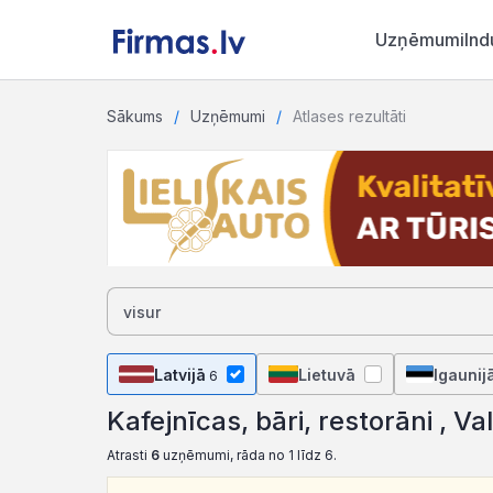
Uzņēmumi
Ind
Sākums
Uzņēmumi
Atlases rezultāti
Latvijā
Lietuvā
Igaunij
6
Kafejnīcas, bāri, restorāni , Va
Atrasti
6
uzņēmumi, rāda no 1 līdz 6.