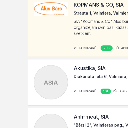
KOPMANS & CO, SIA
Strauta 1, Valmiera, Valmie
SIA "Kopmans & Co" Alus bār
organizējam svinības, kāzas,
svētkiem.
205
VIETA NOZARĒ
PĒC APG
Akustika, SIA
Diakonāta iela 6, Valmiera
ASIA
101
VIETA NOZARĒ
PĒC APGR
Ahh-meat, SIA
"Bērzi 2", Valmieras pag., 