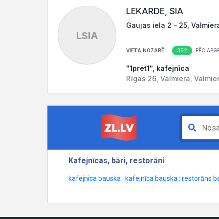
LEKARDE, SIA
Gaujas iela 2 – 25, Valmier
LSIA
352
VIETA NOZARĒ
PĒC APG
"1pret1", kafejnīca
Rīgas 26, Valmiera, Valmie