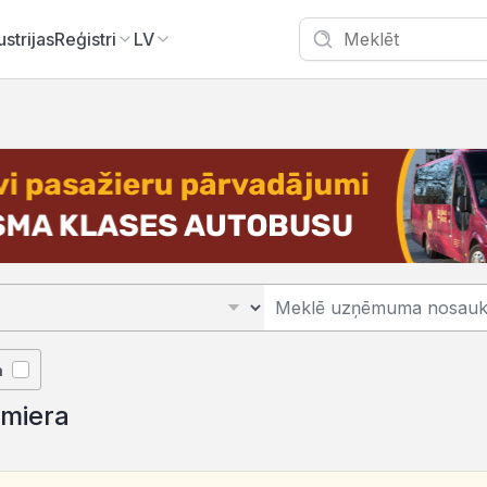
ustrijas
Reģistri
LV
ā
lmiera