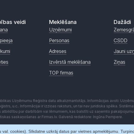
ības veidi
Meklēšana
Dažādi
ana
Uzņēmumi
Zemesgr
pieeja
Personas
CSDD
rkumi
Adreses
Jauni uz
ēties
Izvērstā meklēšana
Ziņas
TOP firmas
publikas Uzņēmumu Reģistra datu atkalizmantotājs. Informācijas avoti: Uzņē
istrs, u.c.. Informācijai ir izziņas raksturs, un tai nav juridiska spēka. Sist
es atbildību par darbībām vai lēmumiem, kas balstīti uz saņemto pakalpojumu
kstiskas saskaņošanas ar Firmas.lv. Galvenā redaktore: Ingūna Pempere.
 val. cookies). Sīkdatne uzkrāj datus par vietnes apmeklējumu. Turpinot 