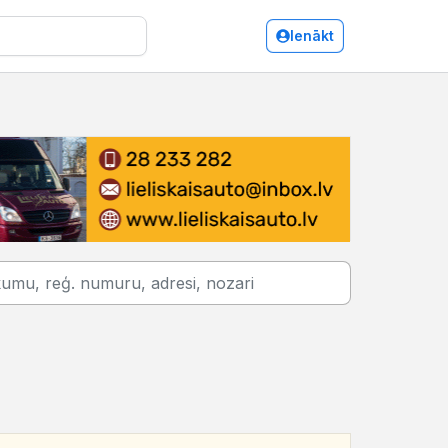
Ienākt
Valmiera/Kafejnīcas, bāri, restorāni