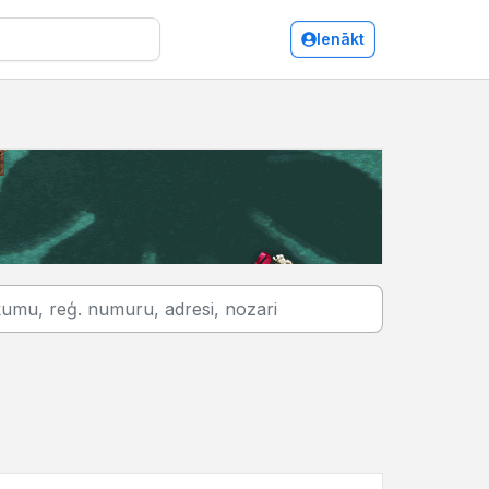
Ienākt
Talsi/Telpu noma