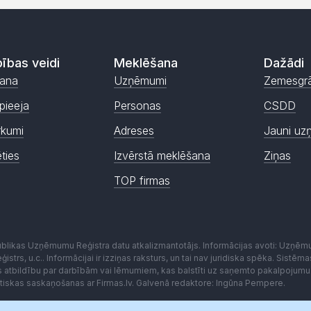
ības veidi
Meklēšana
Dažādi
ana
Uzņēmumi
Zemesgr
pieeja
Personas
CSDD
rkumi
Adreses
Jauni uz
ēties
Izvērstā meklēšana
Ziņas
TOP firmas
publikas Uzņēmumu Reģistra datu atkalizmantotājs. Informācijas avoti: Uzņē
istrs, u.c.. Informācijai ir izziņas raksturs, un tai nav juridiska spēka. Sist
es atbildību par darbībām vai lēmumiem, kas balstīti uz saņemto pakalpojumu
kstiskas saskaņošanas ar Firmas.lv. Galvenā redaktore: Ingūna Pempere.