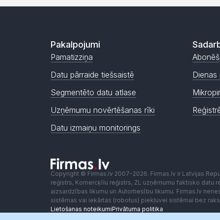
Pakalpojumi
Sadarb
Pamatizziņa
Abonēš
Datu pārraide tiešsaistē
Dienas 
Segmentēto datu atlase
Mikropi
Uzņēmumu novērtēšanas rīki
Reģistr
Datu izmaiņu monitorings
Copyright © Firmas.lv 2007-2026. Firmas.lv ir Latvijas Re
reģistrs, Komercķīlu reģistrs, ZL uzņēmumu faktisko datu reģ
aizsardzības likumu un Autortiesību likumu. Firmas.lv nen
sistēmas vai iekārtas (robotus) piekļuvei sistēmai bez ra
Lietošanas noteikumi
Privātuma politika