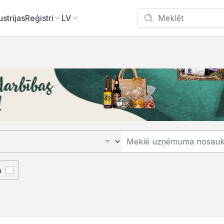
ustrijas
Reģistri
LV
ā