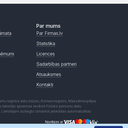
Par mums
āmata
Par Firmas.lv
Statistika
ņēmumi
Licences
Sadarbības partneri
Atsauksmes
Kontakti
mumu reģistra datu bāzes, Komercreģistrs, Maksātnespējas
ēmas lietotājs apņemas ievērot Fizisko personu datu
. Lietotājam aizliegts izmantot jebkādas automatizētas
Norēķini ar