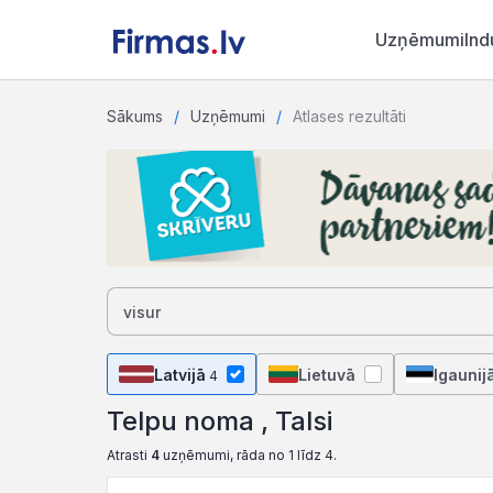
Uzņēmumi
Ind
Sākums
Uzņēmumi
Atlases rezultāti
Latvijā
Lietuvā
Igaunij
4
Telpu noma , Talsi
Atrasti
4
uzņēmumi, rāda no 1 līdz 4.