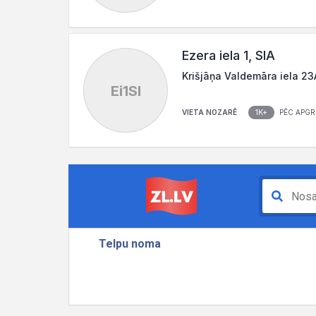
Ezera iela 1, SIA
Krišjāņa Valdemāra iela 23A
Ei1SI
1K+
VIETA NOZARĒ
PĒC APGR