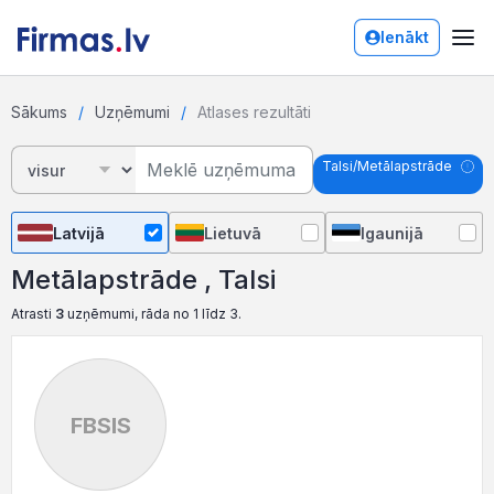
Ienākt
Sākums
Uzņēmumi
Atlases rezultāti
Talsi/Metālapstrāde
Latvijā
Lietuvā
Igaunijā
Metālapstrāde , Talsi
Atrasti
3
uzņēmumi, rāda no 1 līdz 3.
FBSIS