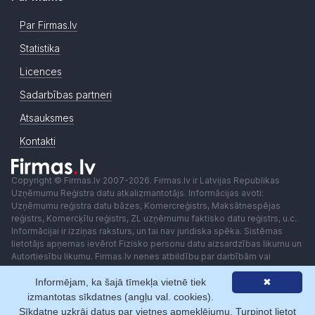
Par Firmas.lv
Statistika
Licences
Sadarbības partneri
Atsauksmes
Kontakti
Copyright © Firmas.lv 2007-2026. Firmas.lv ir Latvijas Republikas
Uzņēmumu Reģistra datu atkalizmantotājs. Informācijas avoti:
Uzņēmumu reģistra datu bāzes, Komercreģistrs, Maksātnespējas
reģistrs, Komercķīlu reģistrs, ZL uzņēmumu faktisko datu reģistrs, u.c..
Informācijai ir izziņas raksturs, un tai nav juridiska spēka. Sistēmas
lietotājs apņemas ievērot Fizisko personu datu aizsardzības likumu un
Autortiesību likumu. Firmas.lv nenes atbildību par darbībām vai
lēmumiem, kas balstīti uz saņemto pakalpojumu. Lietotājam aizliegts
Informējam, ka šajā tīmekļa vietnē tiek
✖
izmantot jebkādas automatizētas sistēmas vai iekārtas (robotus)
piekļuvei sistēmai bez rakstiskas saskaņošanas ar Firmas.lv. Galvenā
izmantotas sīkdatnes (angļu val. cookies).
redaktore: Ingūna Pempere.
Sīkdatne uzkrāj datus par vietnes apmeklējumu. Turpinot lietot