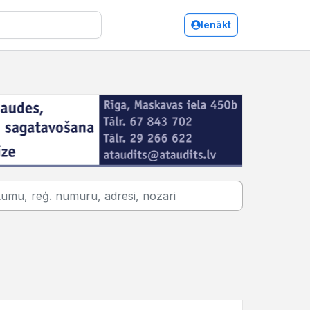
Ienākt
Talsi/Mēbeļu tirdzniecība