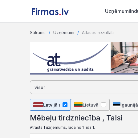
Uzņēmumi
Ind
Sākums
Uzņēmumi
Atlases rezultāti
Latvijā
Lietuvā
Igaunijā
1
Mēbeļu tirdzniecība , Talsi
Atrasts
1
uzņēmums, rāda no 1 līdz 1.