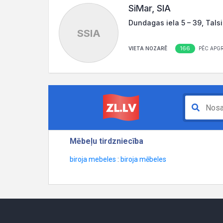
SiMar, SIA
Dundagas iela 5 – 39, Talsi
SSIA
166
VIETA NOZARĒ
PĒC APG