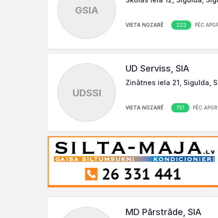
GSIA
222
VIETA NOZARĒ
PĒC APG
UD Serviss, SIA
Zinātnes iela 21, Sigulda, 
UDSSI
751
VIETA NOZARĒ
PĒC APGR
MD Pārstrāde, SIA