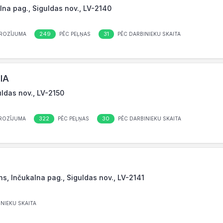
kalna pag., Siguldas nov., LV-2140
249
31
ROZĪJUMA
PĒC PEĻŅAS
PĒC DARBINIEKU SKAITA
SIA
uldas nov., LV-2150
322
30
ROZĪJUMA
PĒC PEĻŅAS
PĒC DARBINIEKU SKAITA
ns, Inčukalna pag., Siguldas nov., LV-2141
NIEKU SKAITA