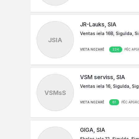
JR-Lauks, SIA
Ventas iela 16B, Sigulda, S
JSIA
224
VIETA NOZARĒ
PĒC APG
VSM serviss, SIA
Ventas iela 16, Sigulda, Si
VSMsS
61
VIETA NOZARĒ
PĒC APGR
GIGA, SIA
Skolas iela 12, Sigulda, Si