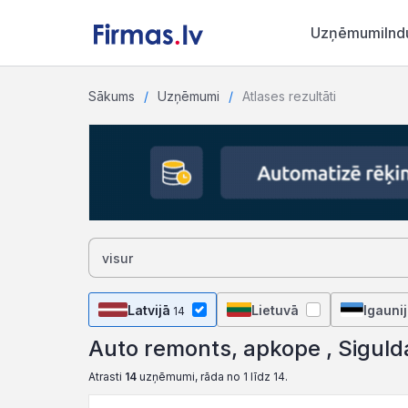
Uzņēmumi
Ind
Sākums
Uzņēmumi
Atlases rezultāti
Latvijā
Lietuvā
Igauni
14
Auto remonts, apkope , Siguld
Atrasti
14
uzņēmumi, rāda no 1 līdz 14.