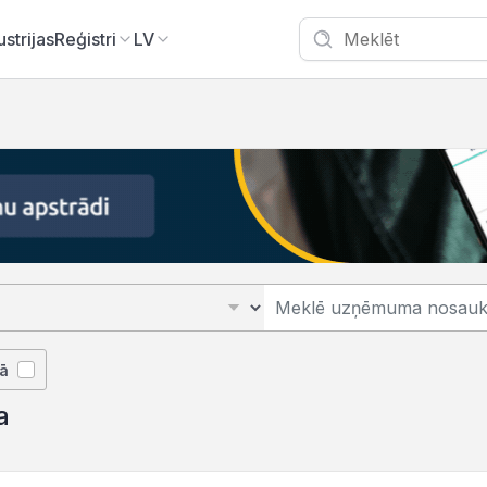
ustrijas
Reģistri
LV
jā
a