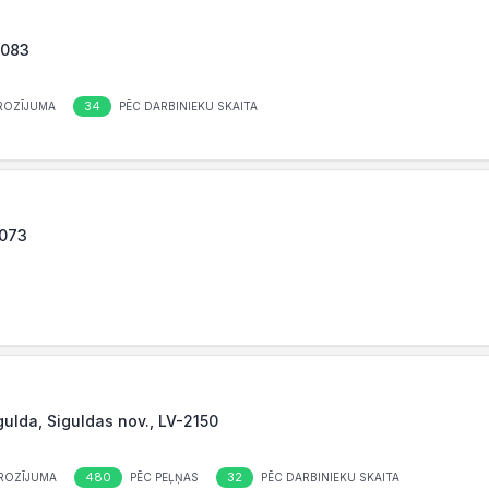
1083
34
ROZĪJUMA
PĒC DARBINIEKU SKAITA
1073
igulda, Siguldas nov., LV-2150
480
32
ROZĪJUMA
PĒC PEĻŅAS
PĒC DARBINIEKU SKAITA