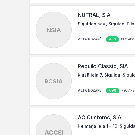
NUTRAL, SIA
Siguldas nov., Sigulda, Pils 
NSIA
439
VIETA NOZARĒ
PĒC APG
Rebuild Classic, SIA
Klusā iela 7, Sigulda, Sigu
RCSIA
698
VIETA NOZARĒ
PĒC APG
AC Customs, SIA
Helmaņa iela 1 – 10, Siguld
ACCSI