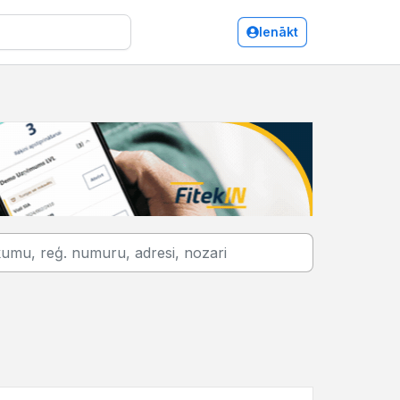
Ienākt
Sigulda/Auto remonts, apkope