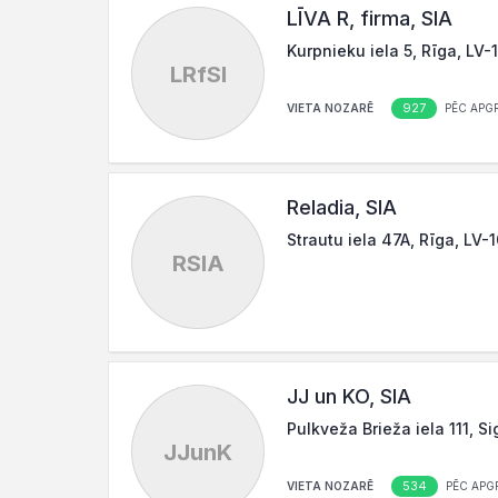
LĪVA R, firma, SIA
Kurpnieku iela 5, Rīga, LV-
LRfSI
927
VIETA NOZARĒ
PĒC APG
Reladia, SIA
Strautu iela 47A, Rīga, LV-
RSIA
JJ un KO, SIA
Pulkveža Brieža iela 111, S
JJunK
534
VIETA NOZARĒ
PĒC APG