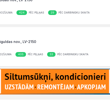
424
29
ROZĪJUMA
PĒC PEĻŅAS
PĒC DARBINIEKU SKAITA
Siguldas nov., LV-2150
405
33
OZĪJUMA
PĒC PEĻŅAS
PĒC DARBINIEKU SKAITA