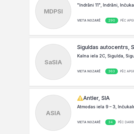
"Indrāni 11", Indrāni, Inču
MDPSI
290
VIETA NOZARĒ
PĒC APG
Siguldas autocentrs, 
Kalna iela 2C, Sigulda, Sig
SaSIA
363
VIETA NOZARĒ
PĒC APG
Antler, SIA
Atmodas iela 9 – 3, Inčukal
ASIA
34
VIETA NOZARĒ
PĒC DARBI