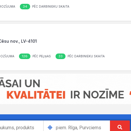
34
ROZĪJUMA
PĒC DARBINIEKU SKAITA
 Cēsu nov., LV-4101
126
33
ROZĪJUMA
PĒC PEĻŅAS
PĒC DARBINIEKU SKAITA