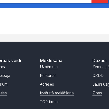
ības veidi
Meklēšana
Dažādi
ana
Uzņēmumi
Zemesgr
pieeja
Personas
CSDD
rkumi
Adreses
Jauni uz
ēties
Izvērstā meklēšana
Ziņas
TOP firmas