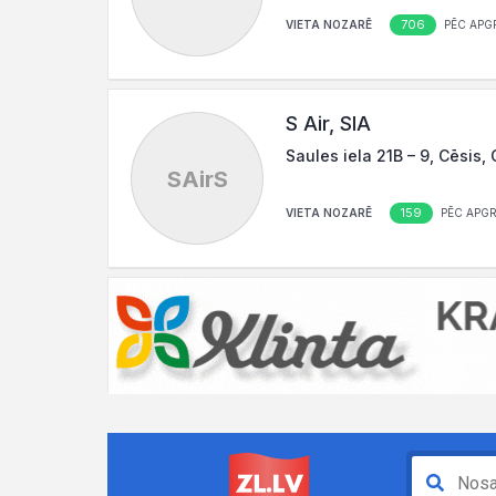
706
VIETA NOZARĒ
PĒC APG
S Air, SIA
Saules iela 21B – 9, Cēsis,
SAirS
159
VIETA NOZARĒ
PĒC APG