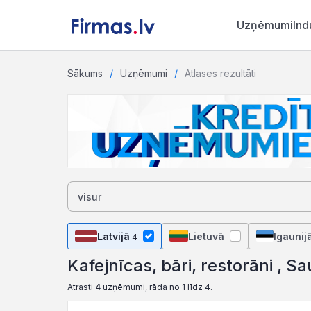
Uzņēmumi
Ind
Sākums
Uzņēmumi
Atlases rezultāti
Latvijā
Lietuvā
Igaunij
4
Kafejnīcas, bāri, restorāni , Sa
Atrasti
4
uzņēmumi, rāda no 1 līdz 4.