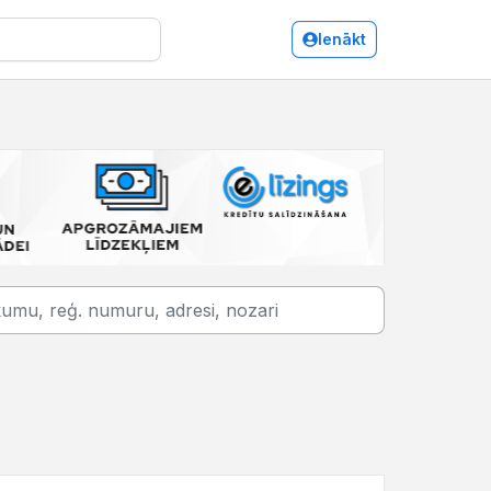
Ienākt
Saulkrasti/Kafejnīcas, bāri, restorāni