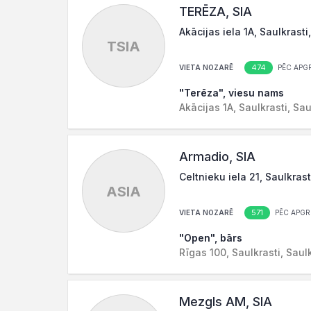
TERĒZA, SIA
Akācijas iela 1A, Saulkrasti
TSIA
474
VIETA NOZARĒ
PĒC APG
"Terēza", viesu nams
Akācijas 1A, Saulkrasti, Sa
Armadio, SIA
Celtnieku iela 21, Saulkrast
ASIA
571
VIETA NOZARĒ
PĒC APGR
"Open", bārs
Rīgas 100, Saulkrasti, Saul
Mezgls AM, SIA