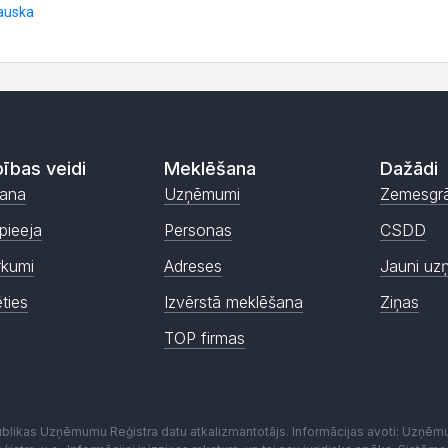
ības veidi
Meklēšana
Dažādi
ana
Uzņēmumi
Zemesgr
pieeja
Personas
CSDD
rkumi
Adreses
Jauni uz
ēties
Izvērstā meklēšana
Ziņas
TOP firmas
publikas Uzņēmumu Reģistra datu atkalizmantotājs. Informācijas avoti: Uzņē