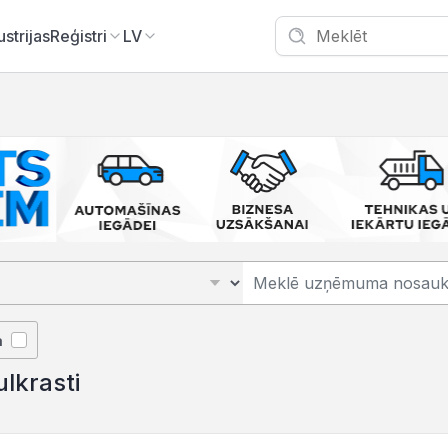
ustrijas
Reģistri
LV
ā
ulkrasti