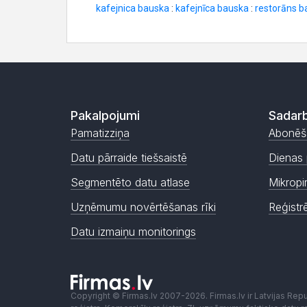
Pakalpojumi
Sadarb
Pamatizziņa
Abonēš
Datu pārraide tiešsaistē
Dienas 
Segmentēto datu atlase
Mikropi
Uzņēmumu novērtēšanas rīki
Reģistr
Datu izmaiņu monitorings
Copyright © Firmas.lv 2007-2026. Firmas.lv ir Latvijas Re