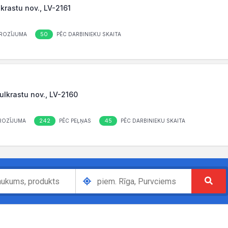
lkrastu nov., LV-2161
50
ROZĪJUMA
PĒC DARBINIEKU SKAITA
aulkrastu nov., LV-2160
242
45
ROZĪJUMA
PĒC PEĻŅAS
PĒC DARBINIEKU SKAITA