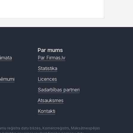
Par mums
āmata
Par Firmas.lv
Statistika
ņēmumi
Licences
Sadarbības partneri
Atsauksmes
Kontakti
mumu reģistra datu bāzes, Komercreģistrs, Maksātnespējas