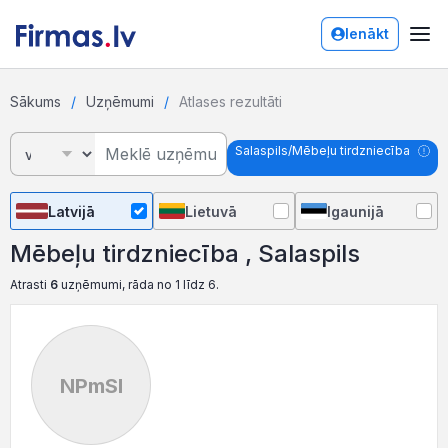
Ienākt
Sākums
Uzņēmumi
Atlases rezultāti
Salaspils/Mēbeļu tirdzniecība
Latvijā
Lietuvā
Igaunijā
Mēbeļu tirdzniecība , Salaspils
Atrasti
6
uzņēmumi, rāda no 1 līdz 6.
NPmSI